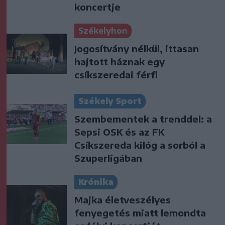
koncertje
Székelyhon
Jogosítvány nélkül, ittasan
hajtott háznak egy
csíkszeredai férfi
Székely Sport
Szembementek a trenddel: a
Sepsi OSK és az FK
Csíkszereda kilóg a sorból a
Szuperligában
Krónika
Majka életveszélyes
fenyegetés miatt lemondta