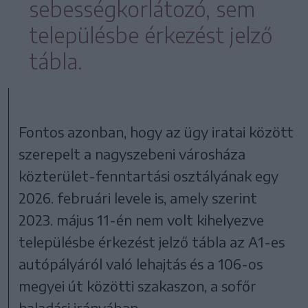
sebességkorlátozó, sem
településbe érkezést jelző
tábla.
Fontos azonban, hogy az ügy iratai között
szerepelt a nagyszebeni városháza
közterület-fenntartási osztályának egy
2026. februári levele is, amely szerint
2023. május 11-én nem volt kihelyezve
településbe érkezést jelző tábla az A1-es
autópályáról való lehajtás és a 106-os
megyei út közötti szakaszon, a sofőr
haladási irányában.