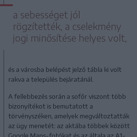
a sebességet jól
rögzítették, a cselekmény
jogi minősítése helyes volt,
és a városba belépést jelző tábla ki volt
rakva a település bejáratánál.
A fellebbezés során a sofőr viszont több
bizonyítékot is bemutatott a
törvényszéken, amelyek megváltoztatták
az ügy menetét: az aktába többek között
Google Maps-fotókat és az általa az A1-