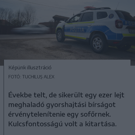
Képünk illusztráció
FOTÓ: TUCHILUȘ ALEX
Évekbe telt, de sikerült egy ezer lejt
meghaladó gyorshajtási bírságot
érvénytelenítenie egy sofőrnek.
Kulcsfontosságú volt a kitartása.