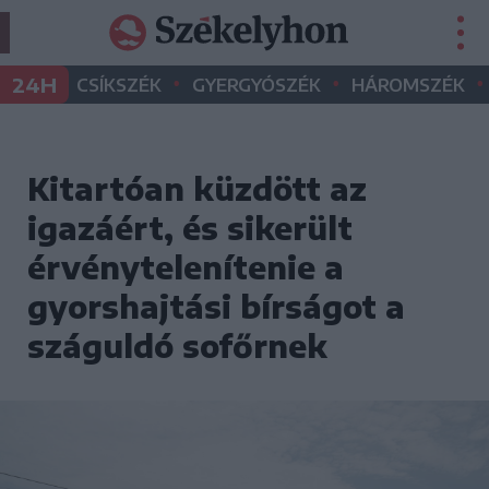
•
•
•
24H
CSÍKSZÉK
GYERGYÓSZÉK
HÁROMSZÉK
Kitartóan küzdött az
igazáért, és sikerült
érvénytelenítenie a
gyorshajtási bírságot a
száguldó sofőrnek