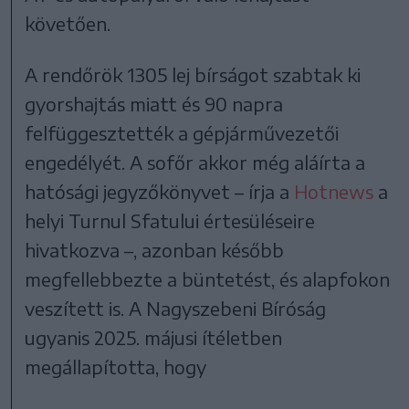
követően.
A rendőrök 1305 lej bírságot szabtak ki
gyorshajtás miatt és 90 napra
felfüggesztették a gépjárművezetői
engedélyét. A sofőr akkor még aláírta a
hatósági jegyzőkönyvet – írja a
Hotnews
a
helyi Turnul Sfatului értesüléseire
hivatkozva –, azonban később
megfellebbezte a büntetést, és alapfokon
veszített is. A Nagyszebeni Bíróság
ugyanis 2025. májusi ítéletben
megállapította, hogy