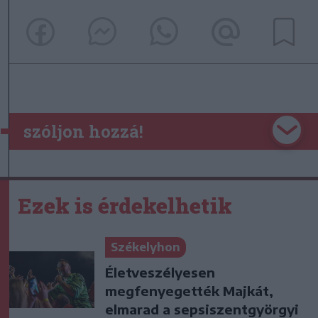
szóljon hozzá!
Ezek is érdekelhetik
Székelyhon
Életveszélyesen
megfenyegették Majkát,
elmarad a sepsiszentgyörgyi