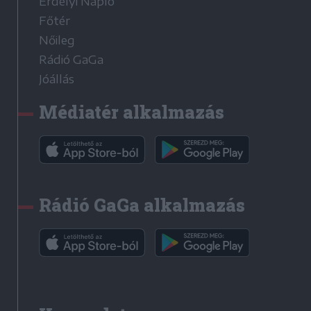
Erdélyi Napló
Főtér
Nőileg
Rádió GaGa
Jóállás
Médiatér alkalmazás
Rádió GaGa alkalmazás