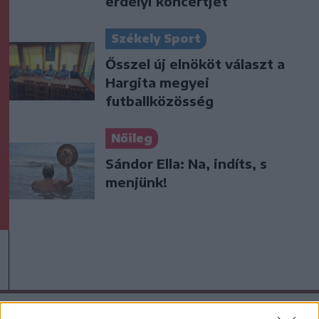
erdélyi koncertjét
Székely Sport
Ősszel új elnököt választ a
Hargita megyei
futballközösség
Nőileg
Sándor Ella: Na, indíts, s
menjünk!
A rovat további cikkei