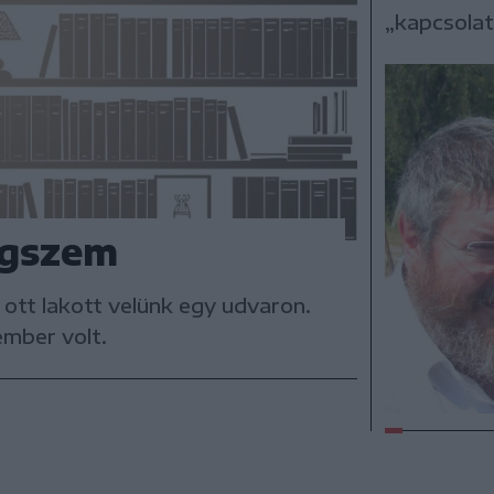
„kapcsolat
egszem
ott lakott velünk egy udvaron.
ember volt.