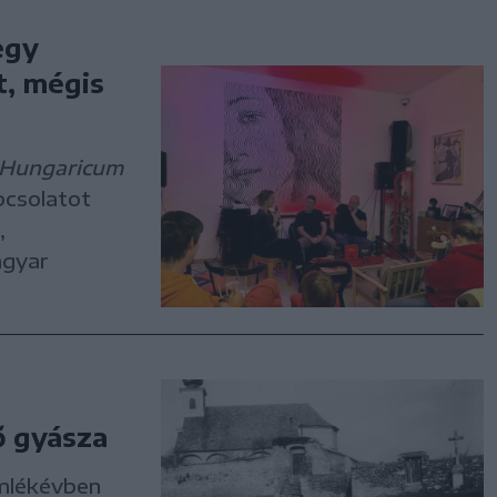
egy
t, mégis
 Hungaricum
pcsolatot
,
agyar
ő gyásza
emlékévben