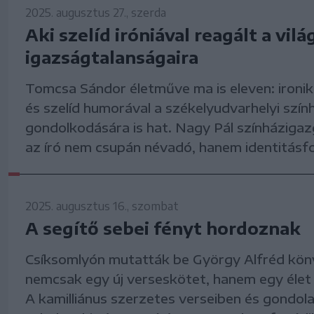
2025. augusztus 27., szerda
Aki szelíd iróniával reagált a vilá
igazságtalanságaira
Tomcsa Sándor életműve ma is eleven: ironik
és szelíd humorával a székelyudvarhelyi szín
gondolkodására is hat. Nagy Pál színházigaz
az író nem csupán névadó, hanem identitásf
2025. augusztus 16., szombat
A segítő sebei fényt hordoznak
Csíksomlyón mutatták be György Alfréd kön
nemcsak egy új verseskötet, hanem egy élet 
A kamilliánus szerzetes verseiben és gondol