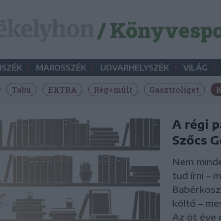
/ Könyvespo
•
•
•
•
SZÉK
MAROSSZÉK
UDVARHELYSZÉK
VILÁG
Tabu
EXTRA
Rég+múlt
Gasztroliget
K
A régi p
Szőcs G
Nem minden
tud írni –
Babérkoszo
költő – me
Az öt éve 