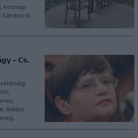
, köznapi
i Sándorról
gy – Cs.
isebbségi
ott,
enes,
e. Balázs
 meg.