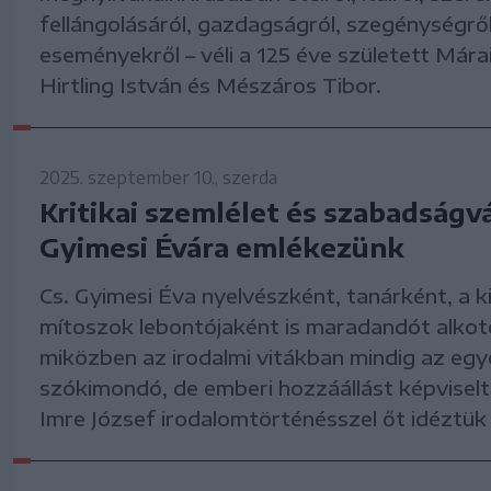
fellángolásáról, gazdagságról, szegénységről
eseményekről – véli a 125 éve született Mára
Hirtling István és Mészáros Tibor.
2025. szeptember 10., szerda
Kritikai szemlélet és szabadságvá
Gyimesi Évára emlékezünk
Cs. Gyimesi Éva nyelvészként, tanárként, a k
mítoszok lebontójaként is maradandót alkot
miközben az irodalmi vitákban mindig az egy
szókimondó, de emberi hozzáállást képviselt
Imre József irodalomtörténésszel őt idéztük