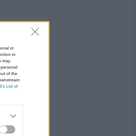
sonal or
ection to
ou may
 personal
out of the
 downstream
B’s List of