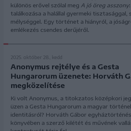
különös erővel szólal meg
A jó öreg asszony
találkozása a halállal gyermeki tisztasággal, 
mélységgel. Egy történet a hiányról, a jóságr
emlékezés csendes derűjéről.
2025. október 28., kedd
Anonymus rejtélye és a Gesta
Hungarorum üzenete: Horváth G
megközelítése
Ki volt Anonymus, a titokzatos középkori jeg
üzen a Gesta Hungarorum a magyar történel
identitásról? Horváth Gábor egyháztörténés
könyvében a szerző kilétét és művének vallás
kontextusát tárja fel.