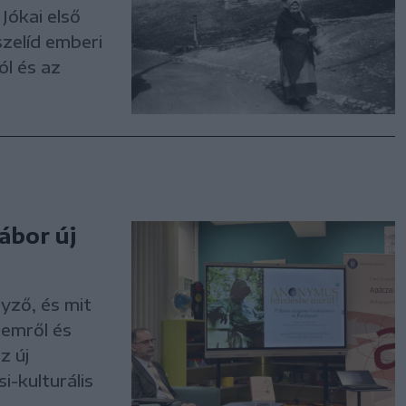
: Jókai első
szelíd emberi
ól és az
ábor új
yző, és mit
emről és
z új
i-kulturális