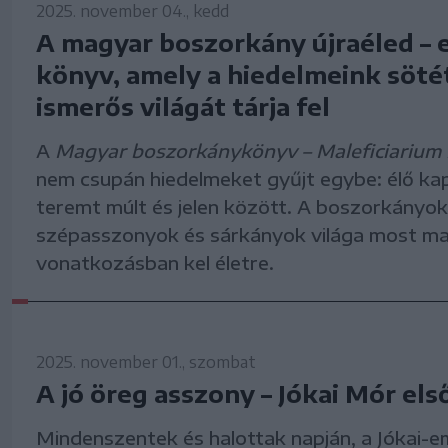
2025. november 04., kedd
A magyar boszorkány újraéled – 
könyv, amely a hiedelmeink söté
ismerős világát tárja fel
A
Magyar boszorkánykönyv – Maleficiarium
nem csupán hiedelmeket gyűjt egybe: élő ka
teremt múlt és jelen között. A boszorkányok
szépasszonyok és sárkányok világa most m
vonatkozásban kel életre.
2025. november 01., szombat
A jó öreg asszony – Jókai Mór els
Mindenszentek és halottak napján, a Jókai-