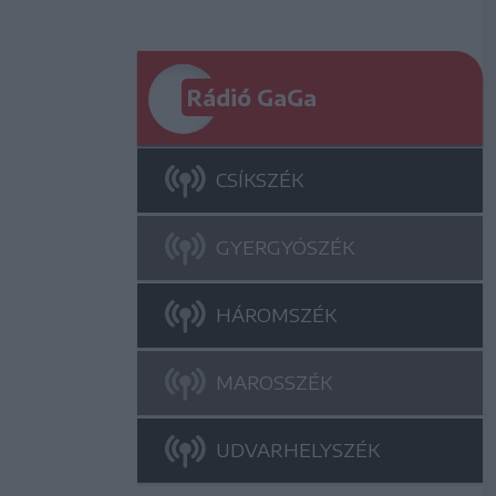
Rádió GaGa
CSÍKSZÉK
GYERGYÓSZÉK
HÁROMSZÉK
MAROSSZÉK
UDVARHELYSZÉK