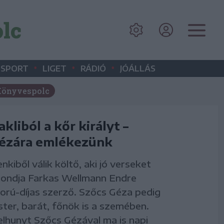
lc
•
•
•
SPORT
LIGET
RÁDIÓ
JÓÁLLÁS
önyvespolc
akliból a kőr királyt –
ézára emlékezünk
kiből válik költő, aki jó verseket
 mondja Farkas Wellmann Endre
rú-díjas szerző. Szőcs Géza pedig
ster, barát, főnök is a szemében.
elhunyt Szőcs Gézával ma is napi