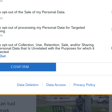
In
yes
o opt-out of the Sale of my Personal Data.
In
nemcsak
to opt-out of processing my Personal Data for Targeted
 mesék
ing.
In
ztet: a
ncsek,
o opt-out of Collection, Use, Retention, Sale, and/or Sharing
ersonal Data that Is Unrelated with the Purposes for which it
lected.
Out
CONFIRM
s humor –
Data Deletion
Data Access
Privacy Policy
óan tud
elmek