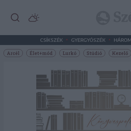
•
•
CSÍKSZÉK
GYERGYÓSZÉK
HÁROM
Arcél
Élet+mód
Lurkó
Stúdió
Kezelő