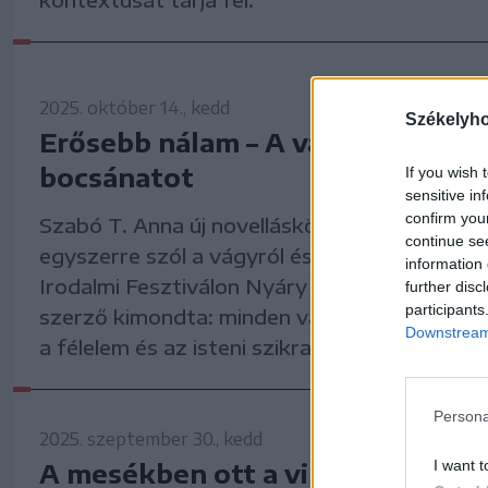
2025. október 14., kedd
Székelyh
Erősebb nálam – A vágy, ami nem
bocsánatot
If you wish 
sensitive in
confirm you
Szabó T. Anna új novelláskötete, az
Erősebb
continue se
egyszerre szól a vágyról és a belső erőről. 
information 
Irodalmi Fesztiválon Nyáry Krisztiánnal besz
further disc
participants
szerző kimondta: minden vágyban ott rejtőz
Downstream 
a félelem és az isteni szikra.
Persona
2025. szeptember 30., kedd
I want t
A mesékben ott a világ – Benede