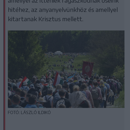
amellyel az itteniek ragaszkodnak őseink
hitéhez, az anyanyelvünkhöz és amellyel
kitartanak Krisztus mellett.
FOTÓ: LÁSZLÓ ILDIKÓ