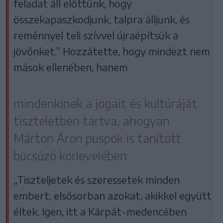
feladat áll előttünk, hogy
összekapaszkodjunk, talpra álljunk, és
reménnyel teli szívvel újraépítsük a
jövőnket.” Hozzátette, hogy mindezt nem
mások ellenében, hanem
mindenkinek a jogait és kultúráját
tiszteletben tartva, ahogyan
Márton Áron püspök is tanított
búcsúzó körlevelében.
„Tiszteljetek és szeressetek minden
embert, elsősorban azokat, akikkel együtt
éltek. Igen, itt a Kárpát-medencében