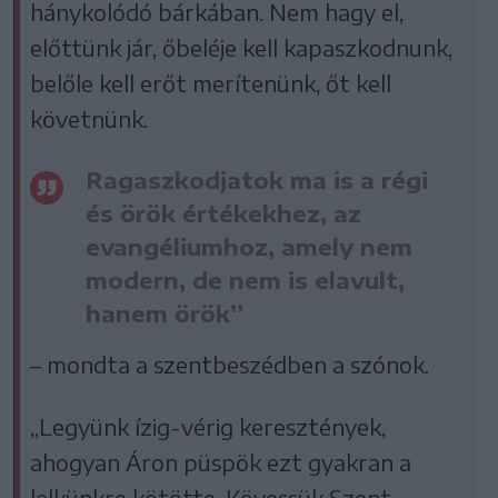
hánykolódó bárkában. Nem hagy el,
előttünk jár, őbeléje kell kapaszkodnunk,
belőle kell erőt merítenünk, őt kell
követnünk.
Ragaszkodjatok ma is a régi
és örök értékekhez, az
evangéliumhoz, amely nem
modern, de nem is elavult,
hanem örök”
– mondta a szentbeszédben a szónok.
„Legyünk ízig-vérig keresztények,
ahogyan Áron püspök ezt gyakran a
lelkünkre kötötte. Kövessük Szent