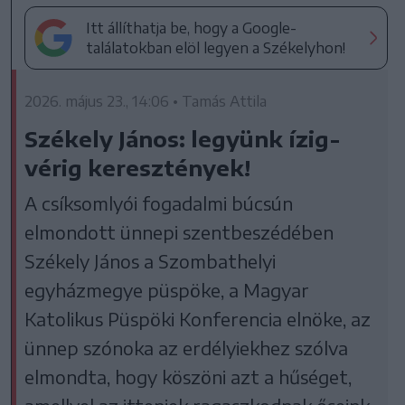
Itt állíthatja be, hogy a Google-
találatokban elöl legyen a Székelyhon!
2026. május 23., 14:06 • Tamás Attila
Székely János: legyünk ízig-
vérig keresztények!
A csíksomlyói fogadalmi búcsún
elmondott ünnepi szentbeszédében
Székely János a Szombathelyi
egyházmegye püspöke, a Magyar
Katolikus Püspöki Konferencia elnöke, az
ünnep szónoka az erdélyiekhez szólva
elmondta, hogy köszöni azt a hűséget,