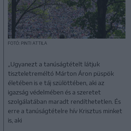
FOTÓ: PINTI ATTILA
„Ugyanezt a tanúságtételt látjuk
tiszteletreméltó Márton Áron püspök
életében is e táj szülöttében, aki az
igazság védelmében és a szeretet
szolgálatában maradt rendíthetetlen. És
erre a tanúságtételre hív Krisztus minket
is, aki