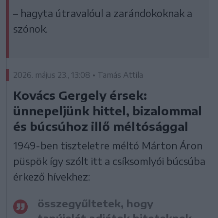
– hagyta útravalóul a zarándokoknak a
szónok.
2026. május 23., 13:08 • Tamás Attila
Kovács Gergely érsek:
ünnepeljünk hittel, bizalommal
és búcsúhoz illő méltósággal
1949-ben tiszteletre méltó Márton Áron
püspök így szólt itt a csíksomlyói búcsúba
érkező hívekhez:
összegyűltetek, hogy
tanújelét adjátok hiteteknek,