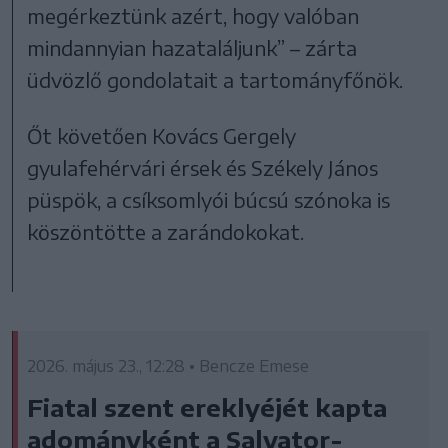
megérkeztünk azért, hogy valóban
mindannyian hazataláljunk” – zárta
üdvözlő gondolatait a tartományfőnök.
Őt követően Kovács Gergely
gyulafehérvári érsek és Székely János
püspök, a csíksomlyói búcsú szónoka is
köszöntötte a zarándokokat.
2026. május 23., 12:28 • Bencze Emese
Fiatal szent ereklyéjét kapta
adományként a Salvator-