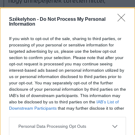
hogy ünnepeljenek töretlen hittel,
bizalommal és a búcsúhoz illő méltósággal.
Székelyhon -
Do Not Process My Personal
Information
2026. május 23., 12:57 • Tamás Attila
If you wish to opt-out of the sale, sharing to third parties, or
processing of your personal or sensitive information for
Urbán Erik: keressük az utat,
targeted advertising by us, please use the below opt-out
section to confirm your selection. Please note that after your
hogy visszataláljunk belső
opt-out request is processed you may continue seeing
forrásainkhoz
interest-based ads based on personal information utilized by
us or personal information disclosed to third parties prior to
„Búcsúra jöttünk, elzarándokoltunk e
your opt-out. You may separately opt-out of the further
disclosure of your personal information by third parties on the
szent helyre, amely nem emberi szervezés
IAB’s list of downstream participants. This information may
eredménye, hanem isteni hívás” –
also be disclosed by us to third parties on the
IAB’s List of
Downstream Participants
that may further disclose it to other
köszöntötte a zarándokokat Urbán Erik, a
third parties.
csíksomlyói kegytemplom
Personal Data Processing Opt Outs
tartományfőnöke. Mint fogalmazott, a