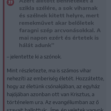
Azért állított benneteket a
szikla szélére, a sok viharnak
és szélnek kitett helyre, mert
remekművet akar belőletek
faragni szép arcvonásokkal. A
mai napon ezért és értetek is
hálát adunk”
– jelentette ki a szónok.
Mint részletezte, ma is számos vihar
nehezíti az emberiség életét. Hozzátette,
hogy az életünk csónakjában, az egyház
hajójában azonban ott van Krisztus, a
történelem ura. Az evangéliumban az ő
szavait hallottuk: „Íme, én veletek vagyok