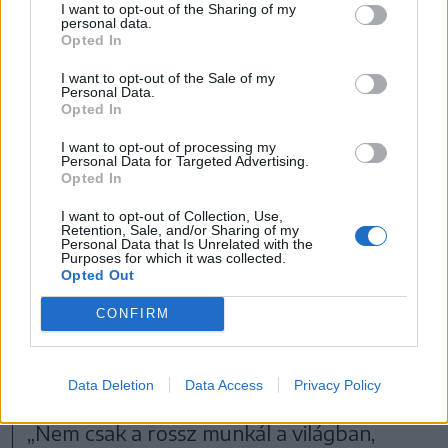
I want to opt-out of the Sharing of my
szentek közösségébe való belépés
personal data.
Opted In
szükséges az üdvösség vágya, ez pedig
szükséges a búcsú elnyeréséhez.
I want to opt-out of the Sale of my
Personal Data.
Opted In
I want to opt-out of processing my
Personal Data for Targeted Advertising.
Opted In
I want to opt-out of Collection, Use,
Retention, Sale, and/or Sharing of my
Personal Data that Is Unrelated with the
Purposes for which it was collected.
Opted Out
CONFIRM
FOTÓ: PINTI ATTILA
Data Deletion
Data Access
Privacy Policy
„Nem csak a rossz munkál a világban,