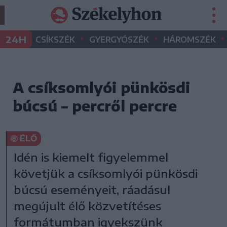
•
•
•
24H
CSÍKSZÉK
GYERGYÓSZÉK
HÁROMSZÉK
A csíksomlyói pünkösdi
búcsú – percről percre
ÉLŐ
Idén is kiemelt figyelemmel
követjük a csíksomlyói pünkösdi
búcsú eseményeit, ráadásul
megújult élő közvetítéses
formátumban igyekszünk