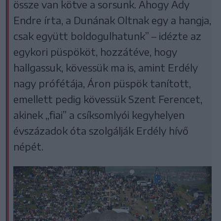
össze van kötve a sorsunk. Ahogy Ady
Endre írta, a Dunának Oltnak egy a hangja,
csak együtt boldogulhatunk” – idézte az
egykori püspököt, hozzátéve, hogy
hallgassuk, kövessük ma is, amint Erdély
nagy prófétája, Áron püspök tanított,
emellett pedig kövessük Szent Ferencet,
akinek „fiai” a csíksomlyói kegyhelyen
évszázadok óta szolgálják Erdély hívő
népét.