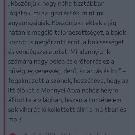
„Köszönjük, hogy néha tisztábban
látjátok, mi az igazi érték, mint mi,
anyaországiak. Köszönjük nektek a jég
hátán is megélő talpraesettséget, a bajok
között is megőrzött erőt, a bölcsességet
és vendégszeretetet. Mindannyiunk
számára nagy példa és erőforrás ez a
hűség, egyenesség, derű, kitartás és hit” –
fogalmazott a szónok, hozzátéve, hogy az
itt élőket a Mennyei Atya nehéz helyre
állította a világban, hiszen a történelem
sok viharát ki kellettett állni a múltban és
ma is.