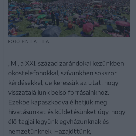
FOTÓ: PINTI ATTILA
„Mi, a XXI. század zarándokai kezünkben
okostelefonokkal, szívünkben sokszor
kérdésekkel, de keressük az utat, hogy
visszataláljunk belső forrásainkhoz.
Ezekbe kapaszkodva élhetjük meg
hivatásunkat és küldetésünket úgy, hogy
élő tagjai legyünk egyházunknak és
nemzetünknek. Hazajöttünk,