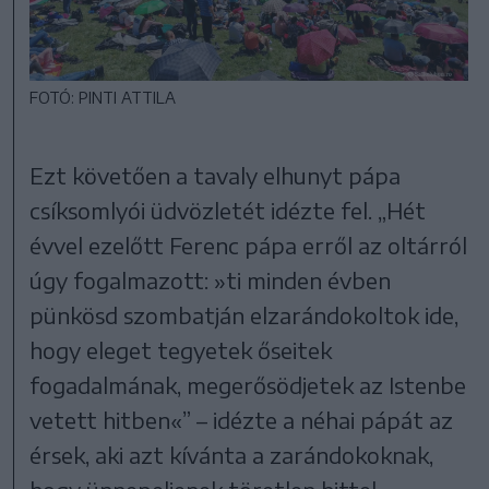
FOTÓ: PINTI ATTILA
Ezt követően a tavaly elhunyt pápa
csíksomlyói üdvözletét idézte fel. „Hét
évvel ezelőtt Ferenc pápa erről az oltárról
úgy fogalmazott: »ti minden évben
pünkösd szombatján elzarándokoltok ide,
hogy eleget tegyetek őseitek
fogadalmának, megerősödjetek az Istenbe
vetett hitben«” – idézte a néhai pápát az
érsek, aki azt kívánta a zarándokoknak,