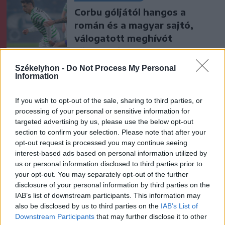
Corbu góljától hangos a
román és a magyar sajtó,
válogatott meghívót
sürgetnek
Székelyhon -
Do Not Process My Personal
Krónika
Information
Büntetőfeljelentést tett
If you wish to opt-out of the sale, sharing to third parties, or
Majka ügyvédje a romániai
processing of your personal or sensitive information for
telefonszámról érkezett
targeted advertising by us, please use the below opt-out
fenyegetés miatt
section to confirm your selection. Please note that after your
opt-out request is processed you may continue seeing
interest-based ads based on personal information utilized by
Székely Sport
us or personal information disclosed to third parties prior to
Egy újonc jelentkezett, több
your opt-out. You may separately opt-out of the further
disclosure of your personal information by third parties on the
átsorolás a Csík körzeti
IAB’s list of downstream participants. This information may
focibajnokság új idényében
also be disclosed by us to third parties on the
IAB’s List of
Downstream Participants
that may further disclose it to other