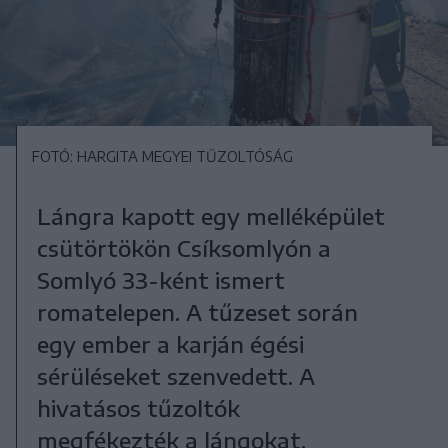
FOTÓ: HARGITA MEGYEI TŰZOLTÓSÁG
Lángra kapott egy melléképület
csütörtökön Csíksomlyón a
Somlyó 33-ként ismert
romatelepen. A tűzeset során
egy ember a karján égési
sérüléseket szenvedett. A
hivatásos tűzoltók
megfékezték a lángokat.