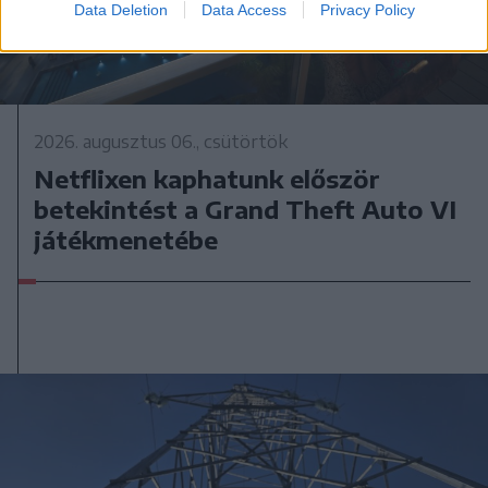
Data Deletion
Data Access
Privacy Policy
2026. augusztus 06., csütörtök
Netflixen kaphatunk először
betekintést a Grand Theft Auto VI
játékmenetébe