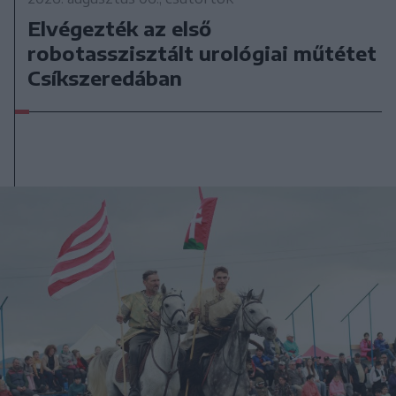
Elvégezték az első
robotasszisztált urológiai műtétet
Csíkszeredában