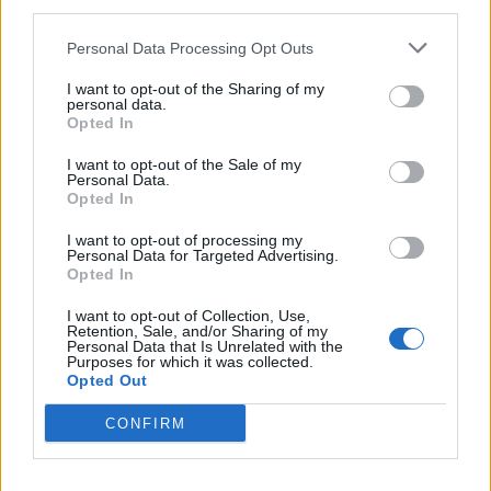
Nőileg
third parties.
Sándor Ella: Na, indíts, s
Personal Data Processing Opt Outs
menjünk!
I want to opt-out of the Sharing of my
personal data.
Opted In
I want to opt-out of the Sale of my
Personal Data.
Opted In
I want to opt-out of processing my
Personal Data for Targeted Advertising.
A rovat további cikkei
Opted In
I want to opt-out of Collection, Use,
Retention, Sale, and/or Sharing of my
Personal Data that Is Unrelated with the
Purposes for which it was collected.
Opted Out
CONFIRM