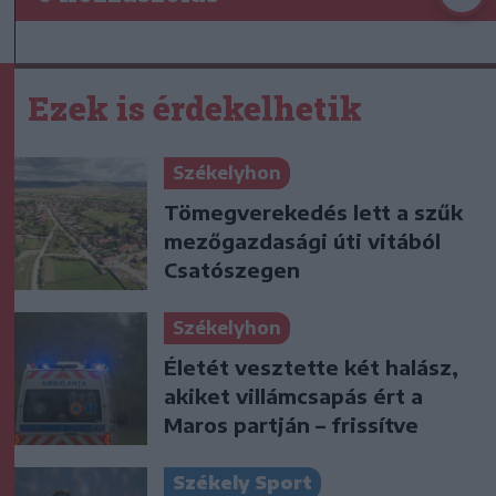
Ezek is érdekelhetik
Székelyhon
Tömegverekedés lett a szűk
mezőgazdasági úti vitából
Csatószegen
Székelyhon
Életét vesztette két halász,
akiket villámcsapás ért a
Maros partján – frissítve
Székely Sport