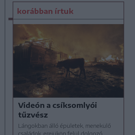
korábban írtuk
Videón a csíksomlyói
tűzvész
Lángokban álló épületek, menekülő
családok, erejükön felül dolgozó