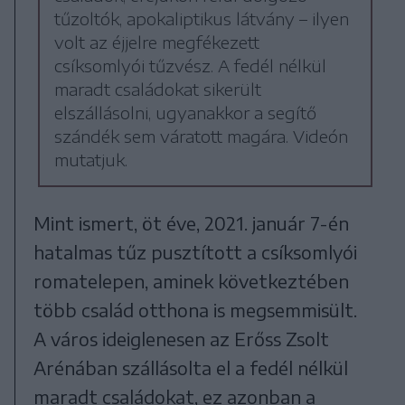
tűzoltók, apokaliptikus látvány – ilyen
volt az éjjelre megfékezett
csíksomlyói tűzvész. A fedél nélkül
maradt családokat sikerült
elszállásolni, ugyanakkor a segítő
szándék sem váratott magára. Videón
mutatjuk.
Mint ismert, öt éve, 2021. január 7-én
hatalmas tűz pusztított a csíksomlyói
romatelepen, aminek következtében
több család otthona is megsemmisült.
A város ideiglenesen az Erőss Zsolt
Arénában szállásolta el a fedél nélkül
maradt családokat, ez azonban a