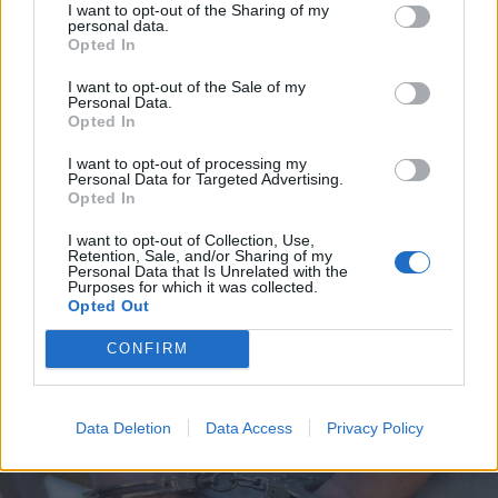
I want to opt-out of the Sharing of my
personal data.
Opted In
I want to opt-out of the Sale of my
Personal Data.
Opted In
2026. augusztus 06., csütörtök
Életét vesztette két halász, akiket
I want to opt-out of processing my
Personal Data for Targeted Advertising.
villámcsapás ért a Maros partján –
Opted In
frissítve
I want to opt-out of Collection, Use,
Retention, Sale, and/or Sharing of my
Personal Data that Is Unrelated with the
Purposes for which it was collected.
Opted Out
CONFIRM
Data Deletion
Data Access
Privacy Policy