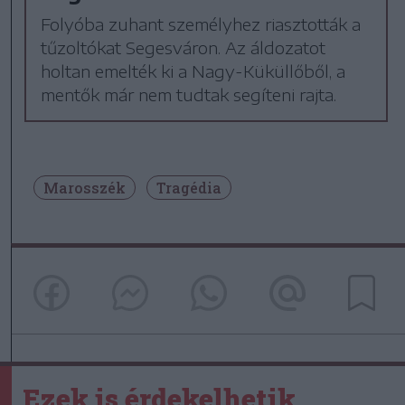
Folyóba zuhant személyhez riasztották a
tűzoltókat Segesváron. Az áldozatot
holtan emelték ki a Nagy-Küküllőből, a
mentők már nem tudtak segíteni rajta.
Marosszék
Tragédia
Ezek is érdekelhetik