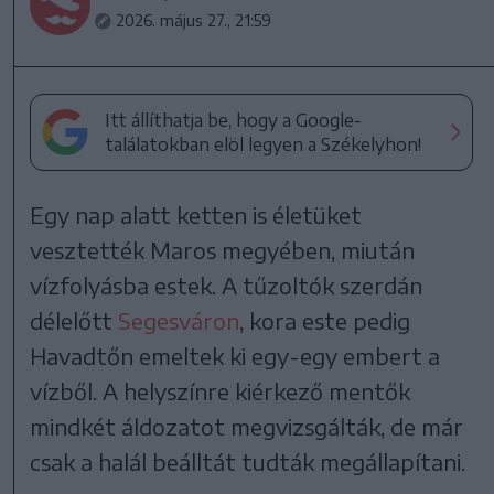
2026. május 27., 21:59
Itt állíthatja be, hogy a Google-
találatokban elöl legyen a Székelyhon!
Egy nap alatt ketten is életüket
vesztették Maros megyében, miután
vízfolyásba estek. A tűzoltók szerdán
délelőtt
Segesváron
, kora este pedig
Havadtőn emeltek ki egy-egy embert a
vízből. A helyszínre kiérkező mentők
mindkét áldozatot megvizsgálták, de már
csak a halál beálltát tudták megállapítani.