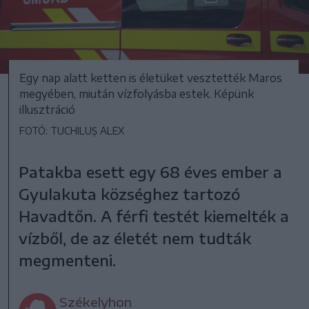
Egy nap alatt ketten is életüket vesztették Maros
megyében, miután vízfolyásba estek. Képünk
illusztráció
FOTÓ: TUCHILUȘ ALEX
Patakba esett egy 68 éves ember a
Gyulakuta községhez tartozó
Havadtőn. A férfi testét kiemelték a
vízből, de az életét nem tudták
megmenteni.
Székelyhon