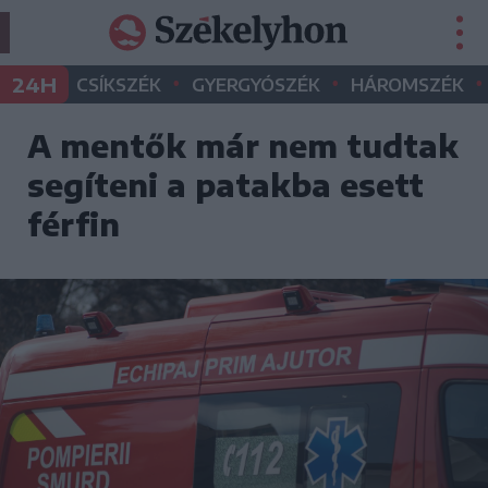
•
•
•
24H
CSÍKSZÉK
GYERGYÓSZÉK
HÁROMSZÉK
A mentők már nem tudtak
segíteni a patakba esett
férfin