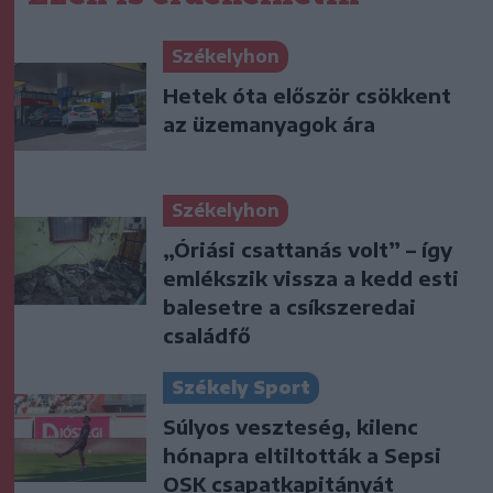
Székelyhon
Hetek óta először csökkent
az üzemanyagok ára
Székelyhon
„Óriási csattanás volt” – így
emlékszik vissza a kedd esti
balesetre a csíkszeredai
családfő
Székely Sport
Súlyos veszteség, kilenc
hónapra eltiltották a Sepsi
OSK csapatkapitányát