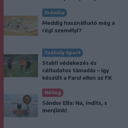
Krónika
Meddig használható még a
régi személyi?
Székely Sport
Stabil védekezés és
céltudatos támadás – így
készült a Farul ellen az FK
Nőileg
Sándor Ella: Na, indíts, s
menjünk!