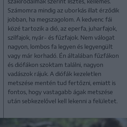
szakirodalmak szerint lisztes, kellemes.
Számomra mindig az uborkás illat érződik
jobban, ha megszagolom. A kedvenc fái
közé tartozik a dió, az eperfa, juharfajok,
szilfajok, nyár- és fűzfajok. Nem válogat
nagyon, lombos fa legyen és legyengült
vagy már korhadó. Én általában fűzfákon
és diófákon szoktam találni, nagyon
vadászok rájuk. A diófák kezeletlen
metszése mentén tud fertőzni, emiatt is
fontos, hogy vastagabb ágak metszése
után sebkezelővel kell lekenni a felületet.