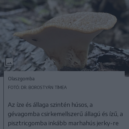
Olaszgomba
FOTÓ: DR. BOROSTYÁN TÍMEA
Az íze és állaga szintén húsos, a
gévagomba csirkemellszerű állagú és ízű, a
pisztricgomba inkább marhahús jerky-re