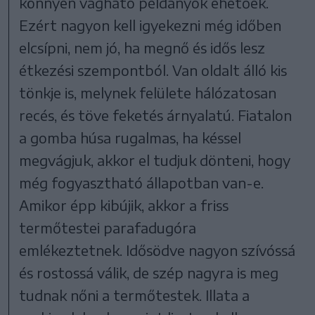
könnyen vágható példányok ehetőek.
Ezért nagyon kell igyekezni még időben
elcsípni, nem jó, ha megnő és idős lesz
étkezési szempontból. Van oldalt álló kis
tönkje is, melynek felülete hálózatosan
recés, és töve feketés árnyalatú. Fiatalon
a gomba húsa rugalmas, ha késsel
megvágjuk, akkor el tudjuk dönteni, hogy
még fogyasztható állapotban van-e.
Amikor épp kibújik, akkor a friss
termőtestei parafadugóra
emlékeztetnek. Idősödve nagyon szívóssá
és rostossá válik, de szép nagyra is meg
tudnak nőni a termőtestek. Illata a