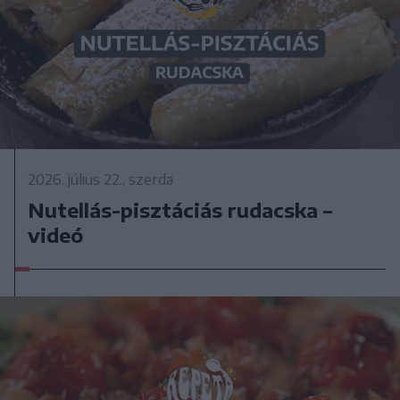
2026. július 22., szerda
Nutellás-pisztáciás rudacska –
videó