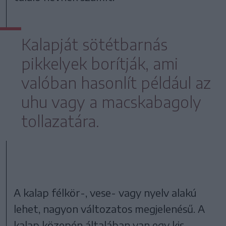
Kalapját sötétbarnás
pikkelyek borítják, ami
valóban hasonlít például az
uhu vagy a macskabagoly
tollazatára.
A kalap félkör-, vese- vagy nyelv alakú
lehet, nagyon változatos megjelenésű. A
kalap közepén általában van egy kis