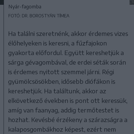
Nyár-fagomba
FOTÓ: DR. BOROSTYÁN TÍMEA
Ha találni szeretnénk, akkor érdemes vizes
élőhelyeken is keresni, a fűzfajokon
gyakorta előfordul. Együtt kereshetjük a
sárga gévagombával, de erdei séták során
is érdemes nyitott szemmel járni. Régi
gyümölcsösökben, idősebb diófákon is
kereshetjük. Ha találtunk, akkor az
elkövetkező években is pont ott keressük,
amíg van faanyag, addig termőtestet is
hozhat. Kevésbé érzékeny a szárazságra a
kalaposgombákhoz képest, ezért nem