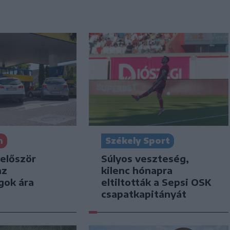
n
Székely Sport
 először
Súlyos veszteség,
az
kilenc hónapra
gok ára
eltiltották a Sepsi OSK
csapatkapitányát