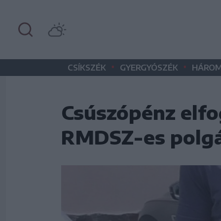
•
•
CSÍKSZÉK
GYERGYÓSZÉK
HÁROM
Csúszópénz elfo
RMDSZ-es polgá