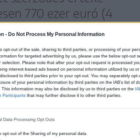
sen 770 ezer euró (4
t, így a kért csúszópénz
on -
Do Not Process My Personal Information
0 euróra (200 ezer lejre)
to opt-out of the sale, sharing to third parties, or processing of your per
formation for targeted advertising by us, please use the below opt-out s
r selection. Please note that after your opt-out request is processed y
eing interest-based ads based on personal information utilized by us or
disclosed to third parties prior to your opt-out. You may separately opt-
losure of your personal information by third parties on the IAB’s list of
. This information may also be disclosed by us to third parties on the
IA
er több részletben kapta meg a pénzt.
Participants
that may further disclose it to other third parties.
 lejt) május 19-én vett át, akkor érték
l Data Processing Opt Outs
 felügyelet alá helyezték. Ez idő alatt nem
o opt-out of the Sharing of my personal data.
lgármesteri feladatait sem gyakorolhatja.