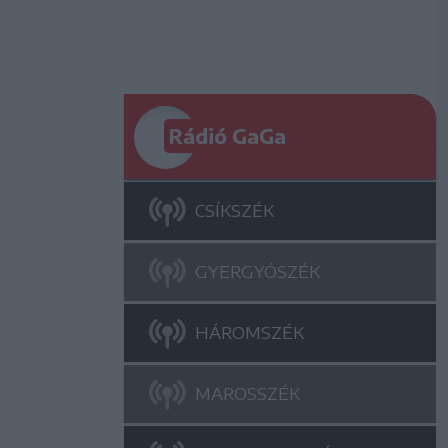
Rádió GaGa
CSÍKSZÉK
GYERGYÓSZÉK
HÁROMSZÉK
MAROSSZÉK