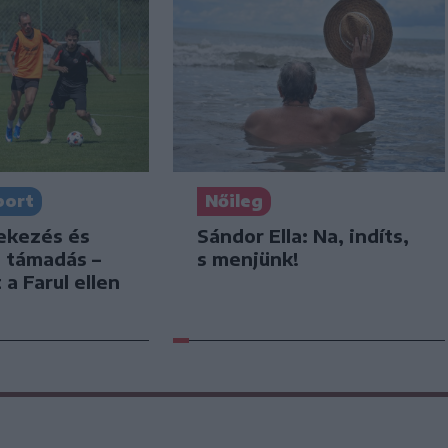
port
Nőileg
dekezés és
Sándor Ella: Na, indíts,
s támadás –
s menjünk!
 a Farul ellen