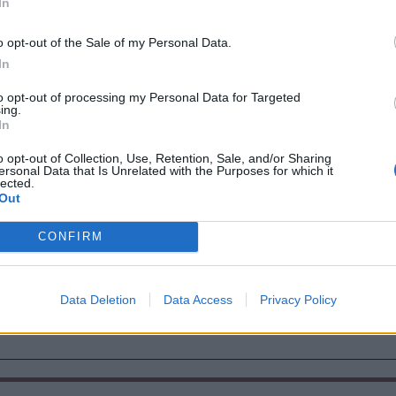
In
o opt-out of the Sale of my Personal Data.
et korrupciós ügyben szervezett meg az EPPO
In
to opt-out of processing my Personal Data for Targeted
ing.
In
o opt-out of Collection, Use, Retention, Sale, and/or Sharing
ersonal Data that Is Unrelated with the Purposes for which it
lected.
Out
CONFIRM
Data Deletion
Data Access
Privacy Policy