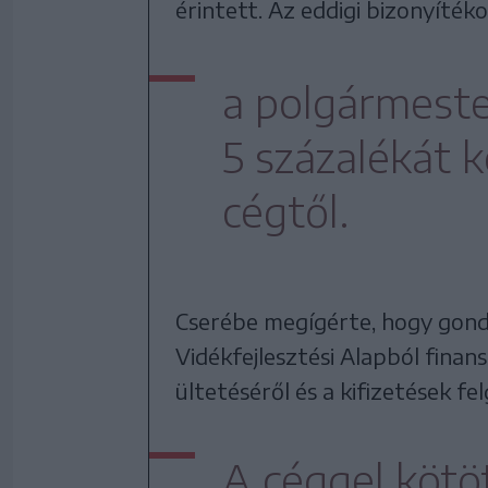
érintett. Az eddigi bizonyítéko
a polgármeste
5 százalékát 
cégtől.
Cserébe megígérte, hogy gond
Vidékfejlesztési Alapból finan
ültetéséről és a kifizetések fe
A céggel kötö