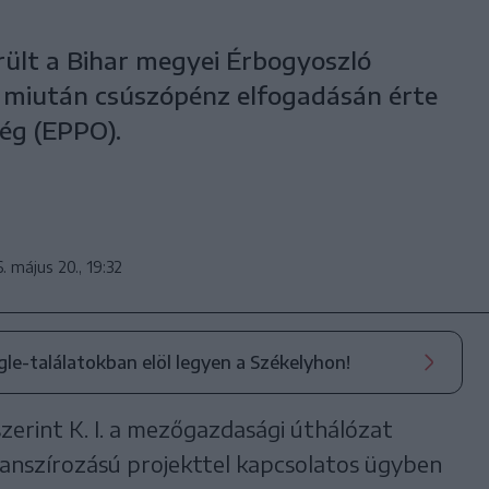
rült a Bihar megyei Érbogyoszló
miután csúszópénz elfogadásán érte
ég (EPPO).
. május 20., 19:32
ogle-találatokban elöl legyen a Székelyhon!
erint K. I. a mezőgazdasági úthálózat
inanszírozású projekttel kapcsolatos ügyben