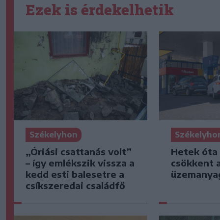
Ezek is érdekelhetik
Székelyhon
Székelyho
„Óriási csattanás volt”
Hetek óta
– így emlékszik vissza a
csökkent 
kedd esti balesetre a
üzemanya
csíkszeredai családfő