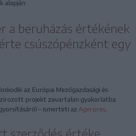
k alapján
r a beruházás értékének
kérte csúszópénzként egy
oskodik az Európai Mezőgazdasági és
szírozott projekt zavartalan gyakorlatba
lgyorsításáról – ismerteti az
Agerpres
.
tt szerződés értéke