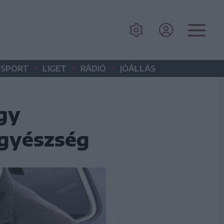
•
•
•
SPORT
LIGET
RÁDIÓ
JÓÁLLÁS
gy
Ügyészség