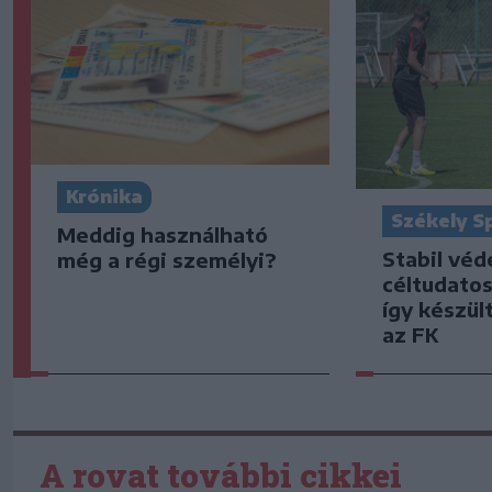
Krónika
Székely S
Meddig használható
Stabil vé
még a régi személyi?
céltudato
így készült
az FK
A rovat további cikkei