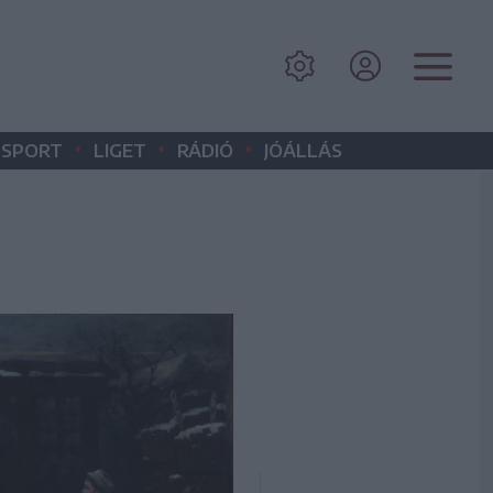
•
•
•
SPORT
LIGET
RÁDIÓ
JÓÁLLÁS