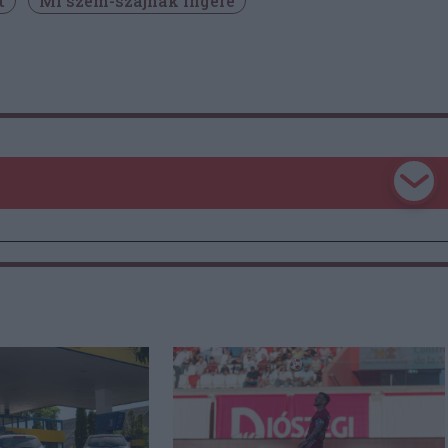
t
Mi szem-szájnak ingere