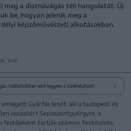
i meg a disznóvágás téli hangulatát. Új
k be, hogyan jelenik meg a
rdélyi képzőművészeti alkotásokban.
06., 13:49
ogle-találatokban elöl legyen a Székelyhon!
 emlegett Gyárfás Jenőt, aki a budapesti és
en visszatért Sepsiszentgyörgyre, a
b festőjeként tartják számon. Festészete,