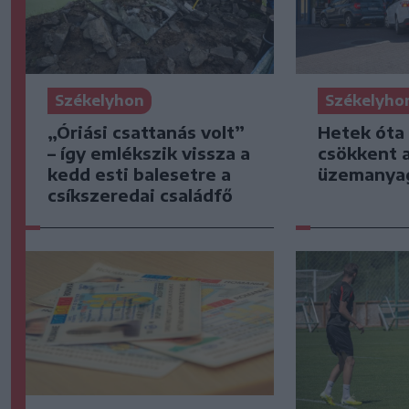
Székelyhon
Székelyho
„Óriási csattanás volt”
Hetek óta
– így emlékszik vissza a
csökkent 
kedd esti balesetre a
üzemanya
csíkszeredai családfő