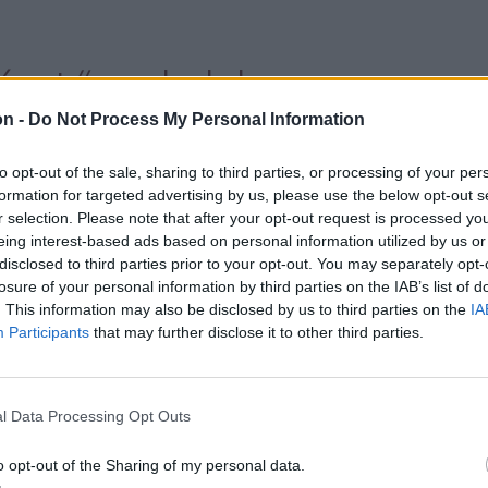
retű, sokalakos
on -
Do Not Process My Personal Information
falusi disznóvágás
to opt-out of the sale, sharing to third parties, or processing of your per
nyét eleveníti fel a
formation for targeted advertising by us, please use the below opt-out s
r selection. Please note that after your opt-out request is processed y
csendéletek
eing interest-based ads based on personal information utilized by us or
disclosed to third parties prior to your opt-out. You may separately opt-
losure of your personal information by third parties on the IAB’s list of
vel, az esemény
. This information may also be disclosed by us to third parties on the
IA
Participants
that may further disclose it to other third parties.
gyszerre beállított és
mészetességével.
l Data Processing Opt Outs
o opt-out of the Sharing of my personal data.