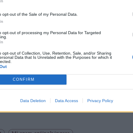
In
kel megfestett képtérben a kötény vakító
o opt-out of the Sale of my Personal Data.
li fényben előtűnő hófoltjaival érzékletesen
In
i hangulatát.
to opt-out of processing my Personal Data for Targeted
ing.
In
s rendezett. Mindenkinek megvan a szerepe,
o opt-out of Collection, Use, Retention, Sale, and/or Sharing
ával, falusi házaival, az ismerős
ersonal Data that Is Unrelated with the Purposes for which it
lected.
a disznóvágáshoz használt eszközök realista
Out
k egy ünnepi esemény élettel teli festői
CONFIRM
mértékkel bíró rögzítése régmúlt idők
Data Deletion
Data Access
Privacy Policy
Túros Eszter művészettörténész