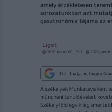
amely érzékletesen teremt
sorozatunkban azt mutatju
gasztronómia téjáma az e
Liget
2026. január 06., 13:11
2026. január 
Itt állíthatja be, hogy a Go
A székelyek Munkácsyjaként is
müncheni tanulóéveket követő
Székelyföld egyik legismerteb