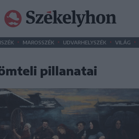
•
•
•
•
SZÉK
MAROSSZÉK
UDVARHELYSZÉK
VILÁG
mteli pillanatai