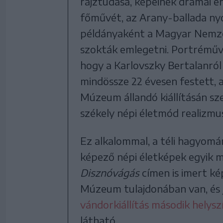
rajztudása, képeinek drámai e
főművét, az Arany-ballada ny
példányaként a Magyar Nemz
szokták emlegetni. Portréművés
hogy a Karlovszky Bertalanról 
mindössze 22 évesen festett, 
Múzeum állandó kiállításán sz
székely népi életmód realizmus
Ez alkalommal, a téli hagyomá
képező népi életképek egyik 
Disznóvágás
címen is imert ké
Múzeum tulajdonában van, és 
vándorkiállítás
második helysz
látható.