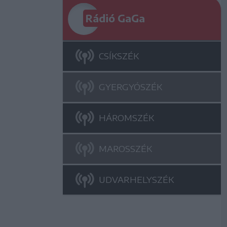
Rádió GaGa
CSÍKSZÉK
GYERGYÓSZÉK
HÁROMSZÉK
MAROSSZÉK
UDVARHELYSZÉK