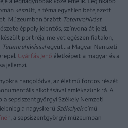
reje a legnagyobbak közé emelik. Leginkább
omán készült, a téma egyetlen befejezett
eti Múzeumban őrzött
Tetemrehívást
zete éppoly jelentős, színvonalát jelzi,
készült portréja, melyet egészen fiatalon,
a
Tetemrehívással
együtt a Magyar Nemzeti
erepel.
Gyárfás Jenő
életképeit a magyar és a
a jellemzi.
nyokra hangolódva, az életmű fontos részét
monumentális alkotásával emlékezünk rá. A
p a sepsiszentgyörgyi Székely Nemzeti
jelenleg a nagysikerű
Székelyek
című
ínén
, a sepsiszentgyörgyi múzeumban