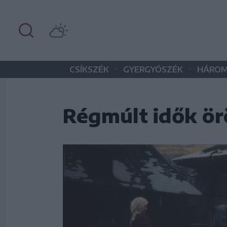
•
•
CSÍKSZÉK
GYERGYÓSZÉK
HÁROM
Régmúlt idők örö