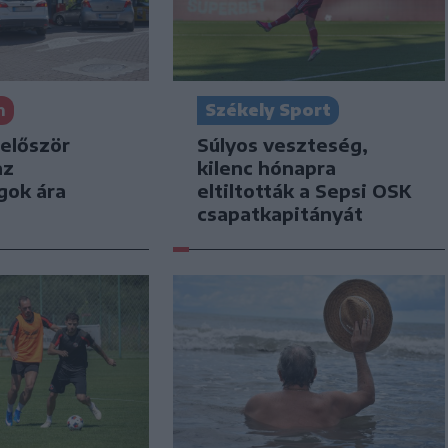
n
Székely Sport
 először
Súlyos veszteség,
az
kilenc hónapra
gok ára
eltiltották a Sepsi OSK
csapatkapitányát