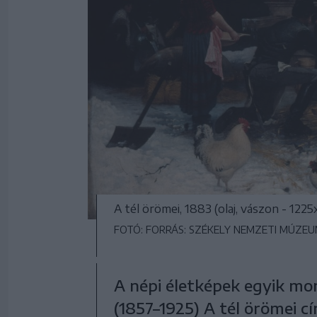
A tél örömei, 1883 (olaj, vászon - 12
FOTÓ: FORRÁS: SZÉKELY NEMZETI MÚZE
A népi életképek egyik mo
(1857–1925) A tél örömei 