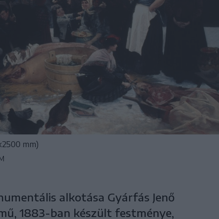
25x2500 mm)
UM
numentális alkotása Gyárfás Jenő
című, 1883-ban készült festménye,