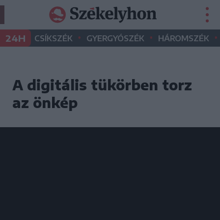
•
•
•
24H
CSÍKSZÉK
GYERGYÓSZÉK
HÁROMSZÉK
A digitális tükörben torz
az önkép