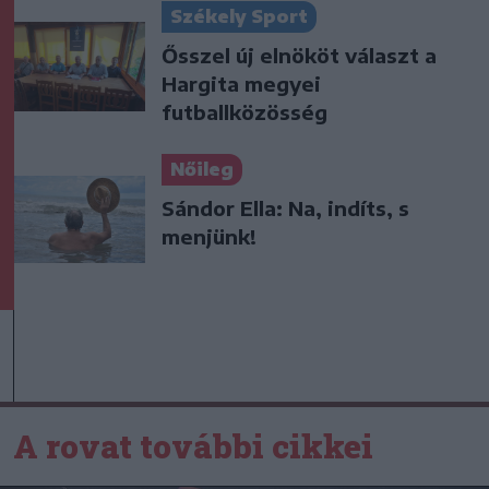
Székely Sport
Ősszel új elnököt választ a
Hargita megyei
futballközösség
Nőileg
Sándor Ella: Na, indíts, s
menjünk!
A rovat további cikkei