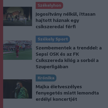
Székelyhon
Jogosítvány nélkül, ittasan
hajtott háznak egy
csíkszeredai férfi
Székely Sport
Szembementek a trenddel: a
Sepsi OSK és az FK
Csíkszereda kilóg a sorból a
Szuperligában
Krónika
Majka életveszélyes
fenyegetés miatt lemondta
erdélyi koncertjét