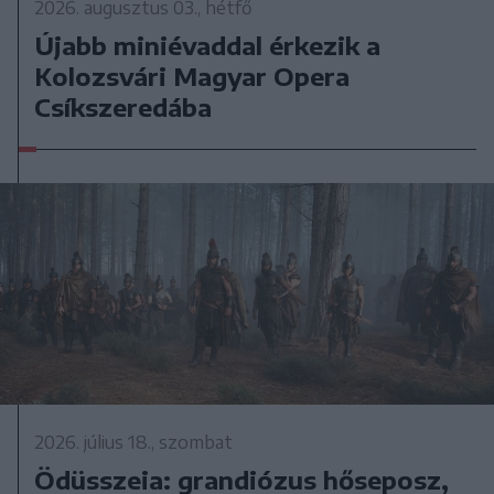
2026. augusztus 03., hétfő
Újabb miniévaddal érkezik a
Kolozsvári Magyar Opera
Csíkszeredába
2026. július 18., szombat
Ödüsszeia: grandiózus hőseposz,