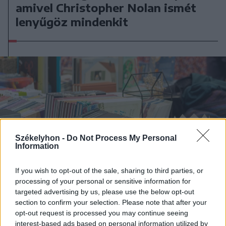
amivel Christopher Nolan ismét
lenyűgöz mindenkit
Székelyhon -
Do Not Process My Personal
Information
If you wish to opt-out of the sale, sharing to third parties, or
processing of your personal or sensitive information for
targeted advertising by us, please use the below opt-out
section to confirm your selection. Please note that after your
opt-out request is processed you may continue seeing
2026. július 14., kedd
interest-based ads based on personal information utilized by