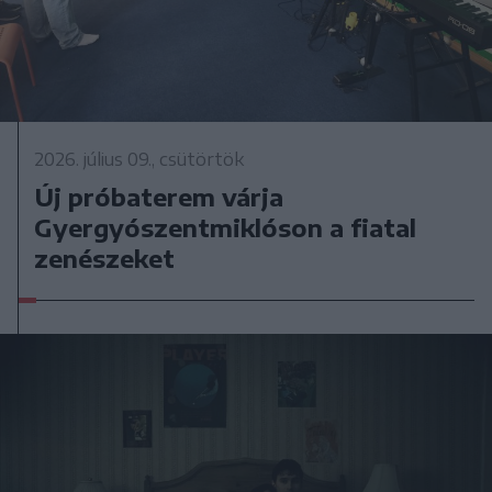
2026. július 09., csütörtök
Új próbaterem várja
Gyergyószentmiklóson a fiatal
zenészeket