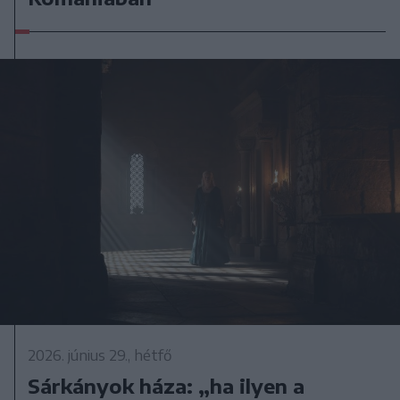
2026. június 29., hétfő
Sárkányok háza: „ha ilyen a