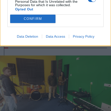
Personal Data that Is Unrelated with the
Purposes for which it was collected.
Opted Out
CONFIRM
2026. július 11., szombat
Ezeket a sorozatokat nézhetjük
Data Deletion
Data Access
Privacy Policy
júliusban