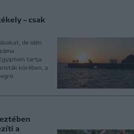
zékely – csak
kásokat, de idén
száma
Egyiptom tartja
risták körében, a
negró
keztében
zíti a