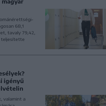
i magyar
románérettségi-
ágosan 68,1
t, tavaly 79,42,
teljesítette
 esélyek?
i igényű
lvételin
, valamint a
számára