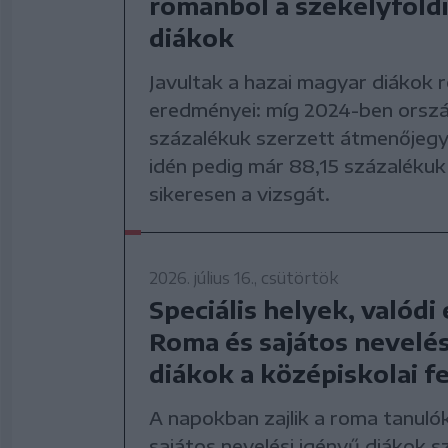
románból a székelyföld
diákok
Javultak a hazai magyar diákok 
eredményei: míg 2024-ben orsz
százalékuk szerzett átmenőjegye
idén pedig már 88,15 százalékuk 
sikeresen a vizsgát.
2026. július 16., csütörtök
Speciális helyek, valódi
Roma és sajátos nevelés
diákok a középiskolai fe
A napokban zajlik a roma tanulók
sajátos nevelési igényű diákok 