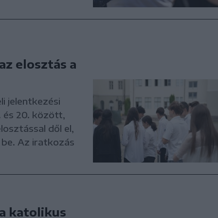
az elosztás a
li jelentkezési
. és 20. között,
osztással dől el,
t be. Az iratkozás
a katolikus