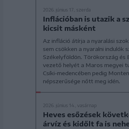
2026. június 17., szerda
Inflációban is utazik a s
kicsit másként
Az infláció átírja a nyaralási szo
sem csökken a nyaralni indulók 
Székelyföldön. Törökország és 
vezető helyét a Maros megyei tu
Csíki-medencében pedig Monte
népszerűsége nőtt meg idén.
2026. június 14., vasárnap
Heves esőzések követ
árvíz és kidőlt fa is nehe