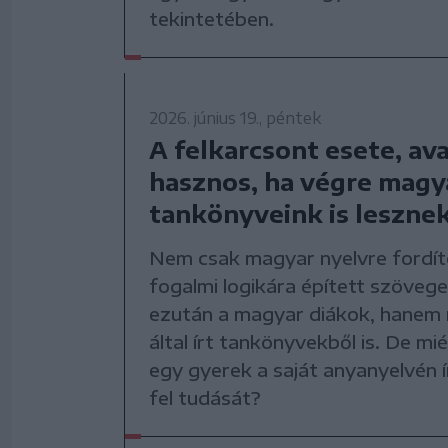
tekintetében.
2026. június 19., péntek
A felkarcsont esete, av
hasznos, ha végre magya
tankönyveink is leszne
Nem csak magyar nyelvre fordít
fogalmi logikára épített szöveg
ezután a magyar diákok, hanem
által írt tankönyvekből is. De mi
egy gyerek a saját anyanyelvén í
fel tudását?