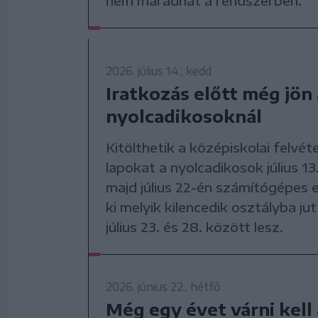
nem maradhat a rendszerben.
2026. július 14., kedd
Iratkozás előtt még jön 
nyolcadikosoknál
Kitölthetik a középiskolai felvéte
lapokat a nyolcadikosok július 13
majd július 22-én számítógépes el
ki melyik kilencedik osztályba ju
július 23. és 28. között lesz.
2026. június 22., hétfő
Még egy évet várni kell 