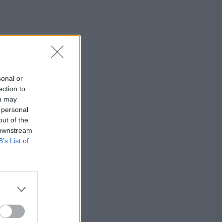
sonal or
ection to
ou may
 personal
out of the
 downstream
B’s List of