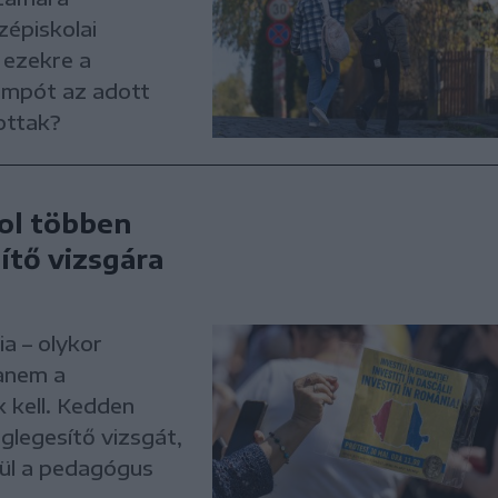
zépiskolai
 ezekre a
tempót az adott
ottak?
ol többen
ítő vizsgára
a – olykor
anem a
 kell. Kedden
glegesítő vizsgát,
kül a pedagógus