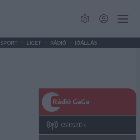
•
•
•
SPORT
LIGET
RÁDIÓ
JÓÁLLÁS
Rádió GaGa
CSÍKSZÉK