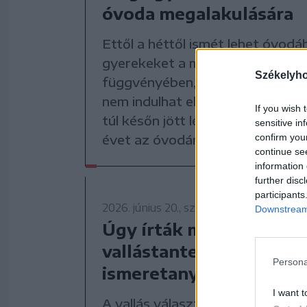
óvoda megalakulására
Ettől a héttől ismét lehet óvodáb
gyerekeket a megmaradt férőh
Székelyh
függvényében, ám Marosvásárh
nem indulhat el a katolikus óvod
If you wish 
túl későn jött létre a líceum, így
sensitive in
confirm you
évet az óvodára.
continue se
information 
further disc
participants
2026. június 20., szombat
Downstream 
Úgy írták meg a felekez
vallástantervet, hogy 
Persona
ismeretanyag legyen
I want t
A vallás választható érettségi t