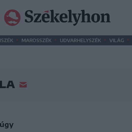
•
•
•
•
SZÉK
MAROSSZÉK
UDVARHELYSZÉK
VILÁG
LLA
 úgy