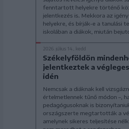
fenntartott helyekre történő kö
jelentkezés is. Mekkora az igény
helyekre, és bírják-e a tanulási 
iskolában a diákok, miután bejut
2026. július 14., kedd
Székelyföldön mindenh
jelentkeztek a végleges
idén
Nemcsak a diáknak kell vizsgázni
értelmetlennek tűnő módon –, h
pedagógusoknak is bizonyítaniuk
országszerte megtartották a vé
amelynek sikeres teljesítése nél