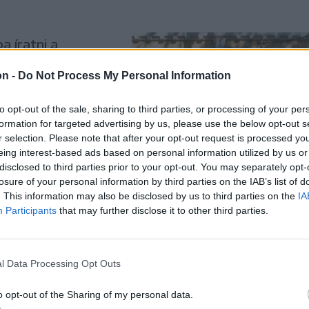
a íratni a
elyek számának
on -
Do Not Process My Personal Information
elyen idén még
a, ugyanis tavaly
to opt-out of the sale, sharing to third parties, or processing of your per
 várni kell még egy
formation for targeted advertising by us, please use the below opt-out s
r selection. Please note that after your opt-out request is processed y
eing interest-based ads based on personal information utilized by us or
disclosed to third parties prior to your opt-out. You may separately opt-
losure of your personal information by third parties on the IAB’s list of
. This information may also be disclosed by us to third parties on the
IA
Participants
that may further disclose it to other third parties.
eti
mérhető
l Data Processing Opt Outs
o opt-out of the Sharing of my personal data.
antárggyá válhat