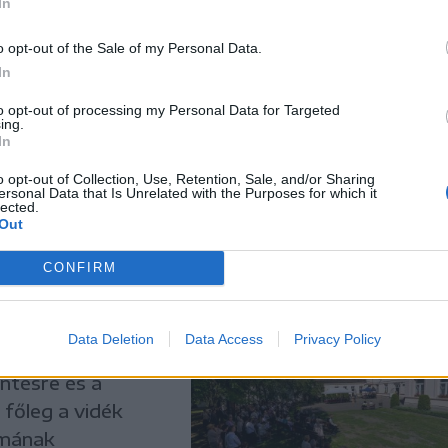
In
zete. Zalányi
o opt-out of the Sale of my Personal Data.
In
anár is tagja volt
ndta, mire
to opt-out of processing my Personal Data for Targeted
ing.
In
o opt-out of Collection, Use, Retention, Sale, and/or Sharing
ersonal Data that Is Unrelated with the Purposes for which it
lected.
Out
redai
CONFIRM
 Líceum
ai István Elméleti
Data Deletion
Data Access
Privacy Policy
 iskola. Az
intésre és a
 főleg a vidék
ámának