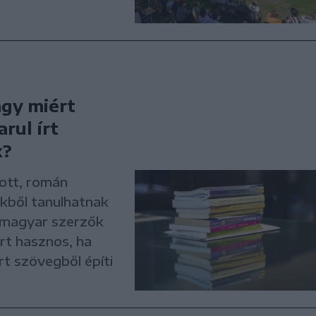
agy miért
rul írt
k?
ott, román
ekből tanulhatnak
 magyar szerzők
ért hasznos, ha
rt szövegből építi