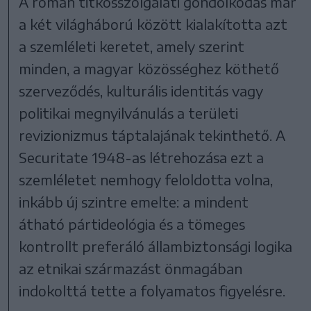
A román titkosszolgálati gondolkodás már
a két világháború között kialakította azt
a szemléleti keretet, amely szerint
minden, a magyar közösséghez köthető
szerveződés, kulturális identitás vagy
politikai megnyilvánulás a területi
revizionizmus táptalajának tekinthető. A
Securitate 1948-as létrehozása ezt a
szemléletet nemhogy feloldotta volna,
inkább új szintre emelte: a mindent
átható pártideológia és a tömeges
kontrollt preferáló állambiztonsági logika
az etnikai származást önmagában
indokolttá tette a folyamatos figyelésre.