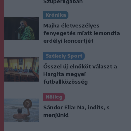
Szuperligában
Krónika
Majka életveszélyes
fenyegetés miatt lemondta
erdélyi koncertjét
Székely Sport
Ősszel új elnököt választ a
Hargita megyei
futballközösség
Nőileg
Sándor Ella: Na, indíts, s
menjünk!