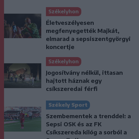
Székelyhon
Életveszélyesen
megfenyegették Majkát,
elmarad a sepsiszentgyörgyi
koncertje
Székelyhon
Jogosítvány nélkül, ittasan
hajtott háznak egy
csíkszeredai férfi
Székely Sport
Szembementek a trenddel: a
Sepsi OSK és az FK
Csíkszereda kilóg a sorból a