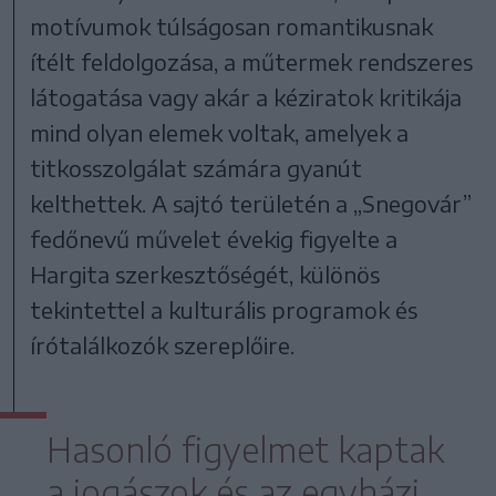
motívumok túlságosan romantikusnak
ítélt feldolgozása, a műtermek rendszeres
látogatása vagy akár a kéziratok kritikája
mind olyan elemek voltak, amelyek a
titkosszolgálat számára gyanút
kelthettek. A sajtó területén a „Snegovár”
fedőnevű művelet évekig figyelte a
Hargita szerkesztőségét, különös
tekintettel a kulturális programok és
írótalálkozók szereplőire.
Hasonló figyelmet kaptak
a jogászok és az egyházi