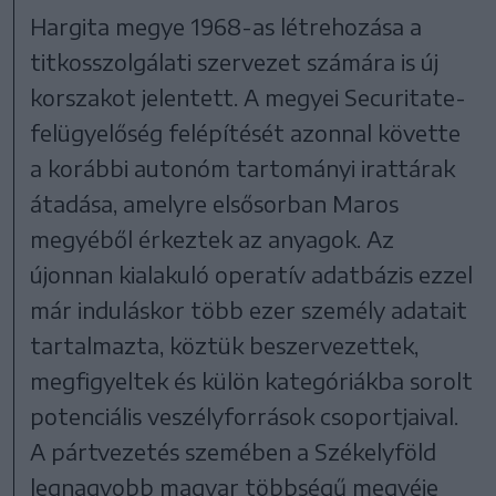
Hargita megye 1968-as létrehozása a
titkosszolgálati szervezet számára is új
korszakot jelentett. A megyei Securitate-
felügyelőség felépítését azonnal követte
a korábbi autonóm tartományi irattárak
átadása, amelyre elsősorban Maros
megyéből érkeztek az anyagok. Az
újonnan kialakuló operatív adatbázis ezzel
már induláskor több ezer személy adatait
tartalmazta, köztük beszervezettek,
megfigyeltek és külön kategóriákba sorolt
potenciális veszélyforrások csoportjaival.
A pártvezetés szemében a Székelyföld
legnagyobb magyar többségű megyéje