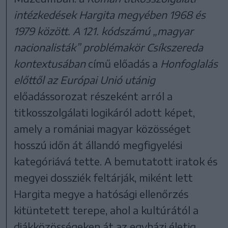
intézkedések Hargita megyében 1968 és
1979 között. A 121. kódszámú „magyar
nacionalisták” problémakör Csíkszereda
kontextusában
című előadás a
Honfoglalás
előttől az Európai Unió utánig
előadássorozat részeként arról a
titkosszolgálati logikáról adott képet,
amely a romániai magyar közösséget
hosszú időn át állandó megfigyelési
kategóriává tette. A bemutatott iratok és
megyei dossziék feltárják, miként lett
Hargita megye a hatósági ellenőrzés
kitüntetett terepe, ahol a kultúrától a
diákközösségeken át az egyházi életig