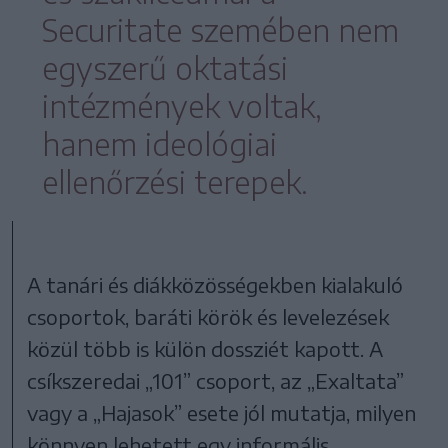
Securitate szemében nem
egyszerű oktatási
intézmények voltak,
hanem ideológiai
ellenőrzési terepek.
A tanári és diákközösségekben kialakuló
csoportok, baráti körök és levelezések
közül több is külön dossziét kapott. A
csíkszeredai „101” csoport, az „Exaltata”
vagy a „Hajasok” esete jól mutatja, milyen
könnyen lehetett egy informális