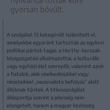
nyilvántartottak köre
gyorsan bővült.
A szolgálat 13 kategóriát különített el,
amelyekbe egyaránt tartoztak az egykori
politikai pártok tagjai, a Horthy-korszak
közigazgatási alkalmazottai, a kulturális
vagy egyházi élet szereplői, valamint azok
a fiatalok, akik viselkedésükkel vagy
nézeteikkel „nacionalista befolyás” alatt
állóknak tűntek. A titkosszolgálat
álláspontja szerint a jelenség nem
elszigetelt, hanem a magyar közösség