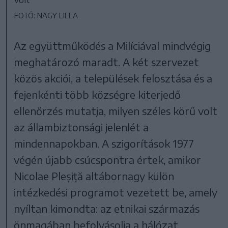
FOTÓ: NAGY LILLA
Az együttműködés a Milíciával mindvégig
meghatározó maradt. A két szervezet
közös akciói, a települések felosztása és a
fejenkénti több községre kiterjedő
ellenőrzés mutatja, milyen széles körű volt
az állambiztonsági jelenlét a
mindennapokban. A szigorítások 1977
végén újabb csúcspontra értek, amikor
Nicolae Pleșiță altábornagy külön
intézkedési programot vezetett be, amely
nyíltan kimondta: az etnikai származás
önmagában befolyásolja a hálózat