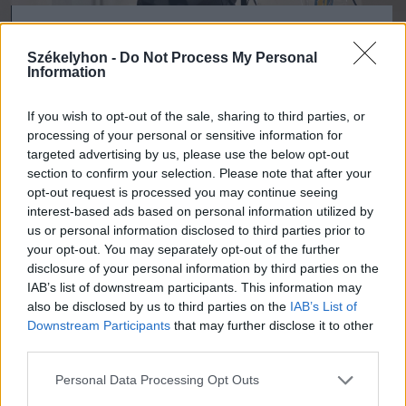
Jánosi Csongor történész a Securitate Hargita
megyei tevékenységének kulcsdokumentumait
Székelyhon -
Do Not Process My Personal
ismertette a Csíki Székely Múzeumban
Information
FOTÓ: NAGY LILLA
If you wish to opt-out of the sale, sharing to third parties, or
processing of your personal or sensitive information for
A megye 1977-es statisztikái a
targeted advertising by us, please use the below opt-out
section to confirm your selection. Please note that after your
megfigyelési hálózat méretét is
opt-out request is processed you may continue seeing
érzékeltetik – emelte ki Jánosi Csongor. A
interest-based ads based on personal information utilized by
us or personal information disclosed to third parties prior to
nyilvántartott 3899 személy döntő
your opt-out. You may separately opt-out of the further
többsége alacsonyabb képzettségű
disclosure of your personal information by third parties on the
IAB’s list of downstream participants. This information may
munkavállaló volt, de jelentős arányban
also be disclosed by us to third parties on the
IAB’s List of
szerepeltek köztük tanárok, papok,
Downstream Participants
that may further disclose it to other
third parties.
jogászok, egészségügyi dolgozók és
kulturális szereplők is. A Securitate a
Personal Data Processing Opt Outs