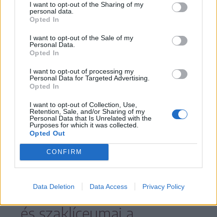
megfigyeltek köré kiterjedt informátori
I want to opt-out of the Sharing of my
personal data.
hálózatot épített, amelyben több száz
Opted In
beszervezett személy működött együtt
I want to opt-out of the Sale of my
Personal Data.
különböző ügyosztályok felügyelete alatt.
Opted In
A megye kis létszáma miatt a tisztek
I want to opt-out of processing my
Personal Data for Targeted Advertising.
túlterheltsége állandó volt: egy-egy
Opted In
operatív tiszt egyszerre több települést
I want to opt-out of Collection, Use,
és számos ügykört felügyelt.
Retention, Sale, and/or Sharing of my
Personal Data that Is Unrelated with the
Purposes for which it was collected.
Opted Out
CONFIRM
A fiatalok megfigyelése
külön hangsúlyt kapott. Az
Data Deletion
Data Access
Privacy Policy
1970-es évek középiskolái
és szaklíceumai a