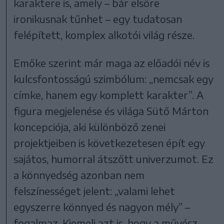
karaktere is, amely – bár elsőre
ironikusnak tűnhet – egy tudatosan
felépített, komplex alkotói világ része.
Emőke szerint már maga az előadói név is
kulcsfontosságú szimbólum: „nemcsak egy
címke, hanem egy komplett karakter”. A
figura megjelenése és világa Sütő Márton
koncepciója, aki különböző zenei
projektjeiben is következetesen épít egy
sajátos, humorral átszőtt univerzumot. Ez
a könnyedség azonban nem
felszínességet jelent: „valami lehet
egyszerre könnyed és nagyon mély” –
fogalmaz. Kiemeli azt is, hogy a művész