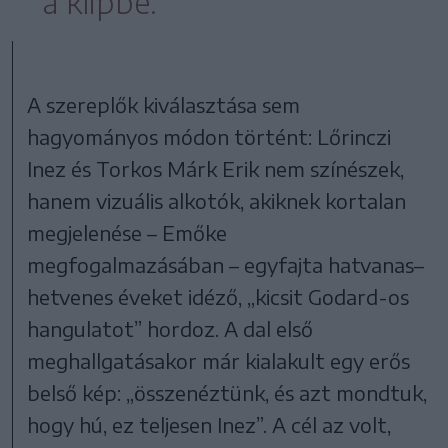
a klipbe.
A szereplők kiválasztása sem
hagyományos módon történt: Lőrinczi
Inez és Torkos Márk Erik nem színészek,
hanem vizuális alkotók, akiknek kortalan
megjelenése – Emőke
megfogalmazásában – egyfajta hatvanas–
hetvenes éveket idéző, „kicsit Godard-os
hangulatot” hordoz. A dal első
meghallgatásakor már kialakult egy erős
belső kép: „összenéztünk, és azt mondtuk,
hogy hú, ez teljesen Inez”. A cél az volt,