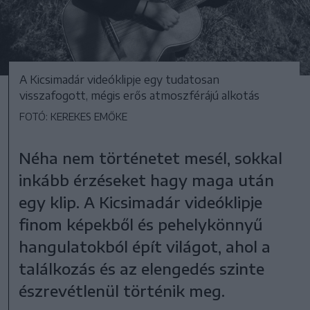
A Kicsimadár videóklipje egy tudatosan
visszafogott, mégis erős atmoszférájú alkotás
FOTÓ: KEREKES EMŐKE
Néha nem történetet mesél, sokkal
inkább érzéseket hagy maga után
egy klip. A Kicsimadár videóklipje
finom képekből és pehelykönnyű
hangulatokból épít világot, ahol a
találkozás és az elengedés szinte
észrevétlenül történik meg.