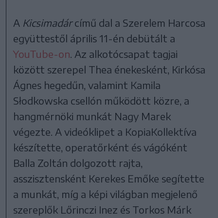
A
Kicsimadár
című dal a Szerelem Harcosa
együttestől április 11-én debütált a
YouTube-on
. Az alkotócsapat tagjai
között szerepel Thea énekesként, Kirkósa
Ágnes hegedűn, valamint Kamila
Słodkowska csellón működött közre, a
hangmérnöki munkát Nagy Marek
végezte. A videóklipet a KopiaKollektíva
készítette, operatőrként és vágóként
Balla Zoltán dolgozott rajta,
asszisztensként Kerekes Emőke segítette
a munkát, míg a képi világban megjelenő
szereplők Lőrinczi Inez és Torkos Márk