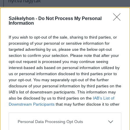
nyitva hagyták
FOTÓ: KEREKES EMŐKE
Székelyhon -
Do Not Process My Personal
Information
A klip hangulati célja egyértelműen a
lelassítás volt. Kerekes Emőke szerint azt
If you wish to opt-out of the sale, sharing to third parties, or
processing of your personal or sensitive information for
szerették volna, hogy a néző „egy flowba
targeted advertising by us, please use the below opt-out
kerüljön”, és ne egy konkrét történetet
section to confirm your selection. Please note that after your
opt-out request is processed you may continue seeing
kövessen, hanem egy állapotba érkezzen
interest-based ads based on personal information utilized by
meg. A férfi és nő jelenléte, a táj, a zene és
us or personal information disclosed to third parties prior to
your opt-out. You may separately opt-out of the further
a hangok együtt egy olyan finom,
disclosure of your personal information by third parties on the
elmozdított valóságérzetet hoznak létre,
IAB’s list of downstream participants. This information may
also be disclosed by us to third parties on the
IAB’s List of
amely „nem szakít ki teljesen a
Downstream Participants
that may further disclose it to other
hétköznapokból, de mégis megnyit egy
third parties.
érzékenyebb réteget”.
Personal Data Processing Opt Outs