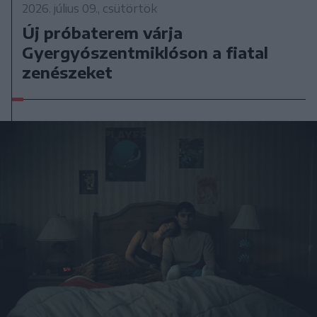
2026. július 09., csütörtök
Új próbaterem várja
Gyergyószentmiklóson a fiatal
zenészeket