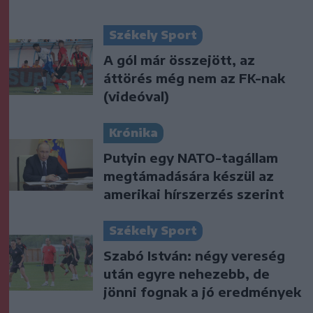
Székely Sport
A gól már összejött, az
áttörés még nem az FK-nak
(videóval)
Krónika
Putyin egy NATO-tagállam
megtámadására készül az
amerikai hírszerzés szerint
Székely Sport
Szabó István: négy vereség
után egyre nehezebb, de
jönni fognak a jó eredmények