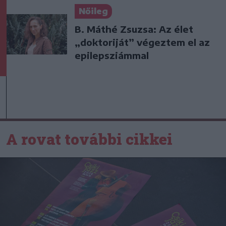
Nőileg
B. Máthé Zsuzsa: Az élet
„doktoriját” végeztem el az
epilepsziámmal
A rovat további cikkei