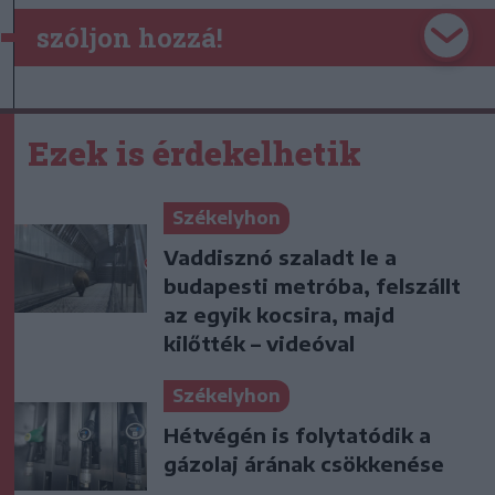
szóljon hozzá!
Ezek is érdekelhetik
Székelyhon
Vaddisznó szaladt le a
budapesti metróba, felszállt
az egyik kocsira, majd
kilőtték – videóval
Székelyhon
Hétvégén is folytatódik a
gázolaj árának csökkenése