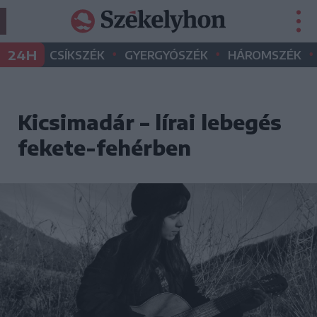
•
•
•
24H
CSÍKSZÉK
GYERGYÓSZÉK
HÁROMSZÉK
Kicsimadár – lírai lebegés
fekete-fehérben