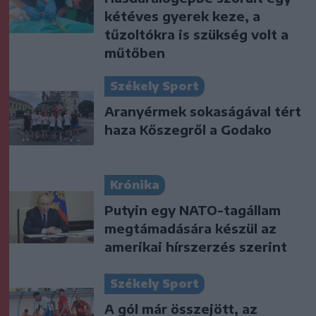
kétéves gyerek keze, a
tűzoltókra is szükség volt a
műtőben
Székely Sport
Aranyérmek sokaságával tért
haza Kőszegről a Godako
Krónika
Putyin egy NATO-tagállam
megtámadására készül az
amerikai hírszerzés szerint
Székely Sport
A gól már összejött, az