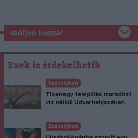
szóljon hozzá!
Ezek is érdekelhetik
Székelyhon
Tizenegy település maradhat
víz nélkül Udvarhelyszéken
Székelyhon
Húsdarálógépbe szorult egy