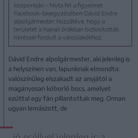
központján – hívta fel a figyelmet
Facebook-bejegyzésében Dávid Endre
alpolgármester, hozzátéve, hogy a
területet a hajnali órákban biztosították.
Kéréssel fordult a városlakókhoz.
Dávid Endre alpolgármester, aki jelenleg is
a helyszínen van, lapunknak elmondta:
valószínűleg elszakadt az anyjától a
magányosan kóborló bocs, amelyet
ezúttal egy fán pillantottak meg. Onnan
ugyan lemászott, de
jó eséllyel jelenleg is a