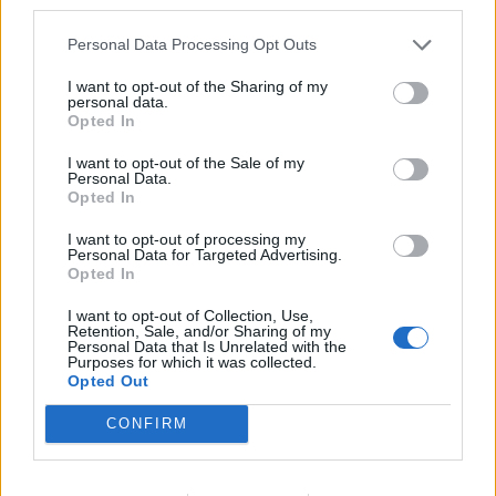
third parties.
Personal Data Processing Opt Outs
I want to opt-out of the Sharing of my
personal data.
Opted In
I want to opt-out of the Sale of my
Personal Data.
Opted In
I want to opt-out of processing my
Personal Data for Targeted Advertising.
Opted In
I want to opt-out of Collection, Use,
Retention, Sale, and/or Sharing of my
Personal Data that Is Unrelated with the
Purposes for which it was collected.
Opted Out
2026. augusztus 06., csütörtök
Továbbra sem tudni pontosan,
CONFIRM
honnan tör fel a mofettagáz
Szejkefürdőn