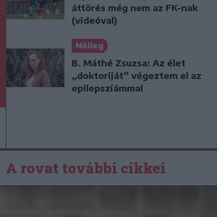
áttörés még nem az FK-nak
(videóval)
Nőileg
B. Máthé Zsuzsa: Az élet
„doktoriját” végeztem el az
epilepsziámmal
A rovat további cikkei