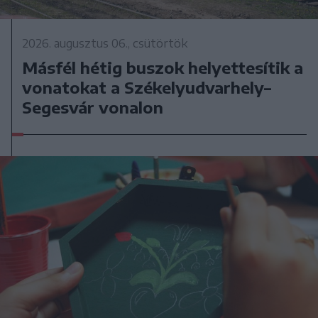
2026. augusztus 06., csütörtök
Másfél hétig buszok helyettesítik a
vonatokat a Székelyudvarhely–
Segesvár vonalon