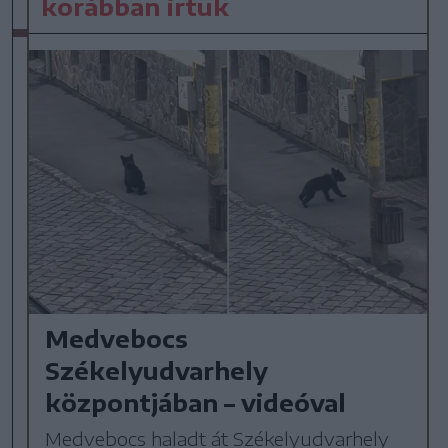
korábban írtuk
Medvebocs
Székelyudvarhely
központjában – videóval
Medvebocs haladt át Székelyudvarhely