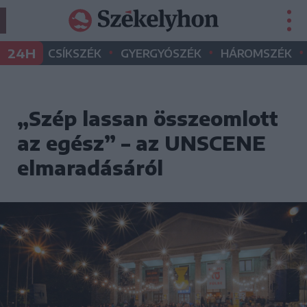
•
•
•
24H
CSÍKSZÉK
GYERGYÓSZÉK
HÁROMSZÉK
„Szép lassan összeomlott
az egész” – az UNSCENE
elmaradásáról