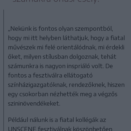
„Nekünk is fontos olyan szempontból,
hogy mi itt helyben láthatjuk, hogy a fiatal
művészek mi felé orientálódnak, mi érdekli
őket, milyen stílusban dolgoznak, tehát
számunkra is nagyon inspriáló volt. De
fontos a fesztiválra ellátogató
színházigazgatóknak, rendezőknek, hiszen
egy csokorban nézhették meg a végzős
szininövendékeket.
Például nálunk is a fiatal kollégák az
UNSCENE fesztiválnak köszönhetően