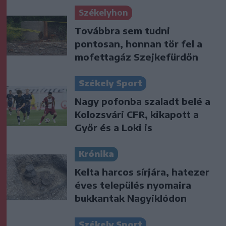
Székelyhon
Továbbra sem tudni
pontosan, honnan tör fel a
mofettagáz Szejkefürdőn
Székely Sport
Nagy pofonba szaladt belé a
Kolozsvári CFR, kikapott a
Győr és a Loki is
Krónika
Kelta harcos sírjára, hatezer
éves település nyomaira
bukkantak Nagyiklódon
Székely Sport