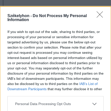
„Mindent leállítottunk, és közben
Székelyhon -
Do Not Process My Personal
dolgozunk egy crowfunding (közösségi
Information
finanszírozás – szerk. megj.) kampány
If you wish to opt-out of the sale, sharing to third parties, or
összehozásán, de ez időt igényel, mert
processing of your personal or sensitive information for
bonyolult és többféle vonzata van. Azt is
targeted advertising by us, please use the below opt-out
section to confirm your selection. Please note that after your
elindítjuk valamikor, hátha össze tudunk
opt-out request is processed you may continue seeing
gyűjteni a fesztivál jövő évi kiadására
interest-based ads based on personal information utilized by
us or personal information disclosed to third parties prior to
pénzt, hogy ne maradjon ki még egy év,
your opt-out. You may separately opt-out of the further
mert az nagyon rossz lenne” – emelte ki
disclosure of your personal information by third parties on the
IAB’s list of downstream participants. This information may
Veress Albert, aki kérdésünkre azt is
also be disclosed by us to third parties on the
IAB’s List of
elmondta, hogy egy fesztivál
Downstream Participants
that may further disclose it to other
third parties.
megszervezéséhez 250–300 ezer lej
szükséges.
Personal Data Processing Opt Outs