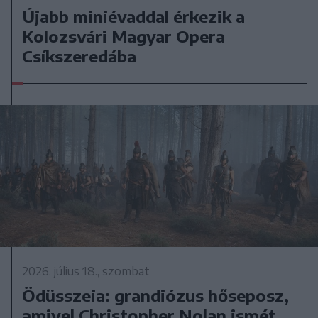
Újabb miniévaddal érkezik a
Kolozsvári Magyar Opera
Csíkszeredába
2026. július 18., szombat
Ödüsszeia: grandiózus hőseposz,
amivel Christopher Nolan ismét