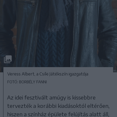
Veress Albert, a Csíki Játékszín igazgatója
FOTÓ: BORBÉLY FANNI
Az idei fesztivált amúgy is kissebbre
tervezték a korábbi kiadásoktól eltérően,
hiszen a színház épülete felújítás alatt áll,