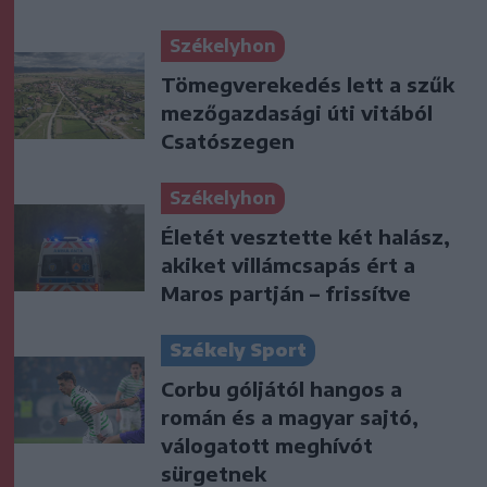
Székelyhon
Tömegverekedés lett a szűk
mezőgazdasági úti vitából
Csatószegen
Székelyhon
Életét vesztette két halász,
akiket villámcsapás ért a
Maros partján – frissítve
Székely Sport
Corbu góljától hangos a
román és a magyar sajtó,
válogatott meghívót
sürgetnek