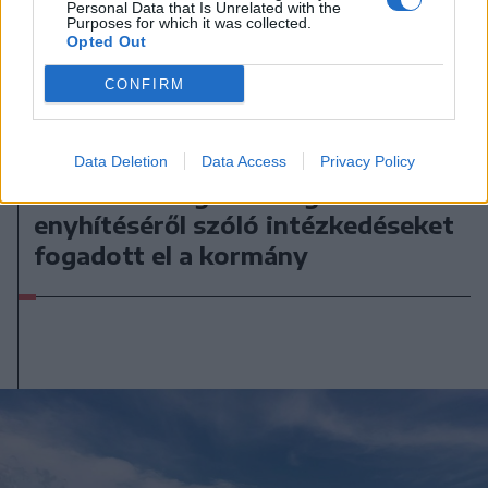
Personal Data that Is Unrelated with the
Purposes for which it was collected.
Opted Out
CONFIRM
2026. augusztus 06., csütörtök
Data Deletion
Data Access
Privacy Policy
Villamosenergia-válság
enyhítéséről szóló intézkedéseket
fogadott el a kormány