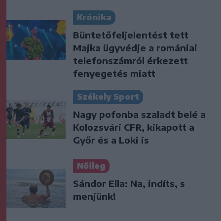
Krónika
Büntetőfeljelentést tett
Majka ügyvédje a romániai
telefonszámról érkezett
fenyegetés miatt
Székely Sport
Nagy pofonba szaladt belé a
Kolozsvári CFR, kikapott a
Győr és a Loki is
Nőileg
Sándor Ella: Na, indíts, s
menjünk!