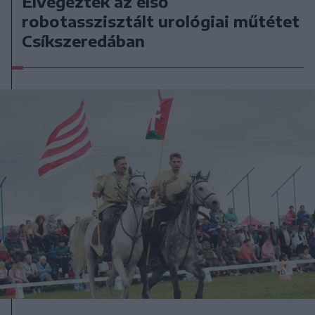
Elvégezték az első
robotasszisztált urológiai műtétet
Csíkszeredában