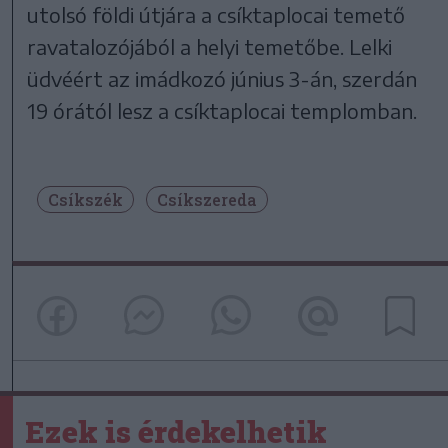
utolsó földi útjára a csíktaplocai temető
ravatalozójából a helyi temetőbe. Lelki
üdvéért az imádkozó június 3-án, szerdán
19 órától lesz a csíktaplocai templomban.
Csíkszék
Csíkszereda
Ezek is érdekelhetik