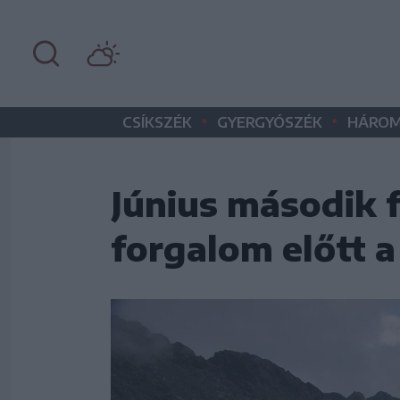
•
•
CSÍKSZÉK
GYERGYÓSZÉK
HÁROM
Június második 
forgalom előtt a