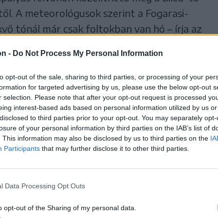
től. A meteorológusok szerint a Fogarasi-
 tónál már csak foltokban van hó – írja az
on -
Do Not Process My Personal Information
to opt-out of the sale, sharing to third parties, or processing of your per
formation for targeted advertising by us, please use the below opt-out s
r selection. Please note that after your opt-out request is processed y
ák a Transzalpina és
eing interest-based ads based on personal information utilized by us or
fogaras magashegyi utakat
disclosed to third parties prior to your opt-out. You may separately opt-
losure of your personal information by third parties on the IAB’s list of
lezárták a 7C jelzésű országút (Transzfogarasi út)
. This information may also be disclosed by us to third parties on the
IA
Participants
that may further disclose it to other third parties.
ru és a Bilea-vízesés, illetve a 67C jelzésű
(Transzalpina) Rânca és Curpat közötti szakaszát
te be a közúti infrastruktúráért felelős társaság
l Data Processing Opt Outs
o opt-out of the Sharing of my personal data.