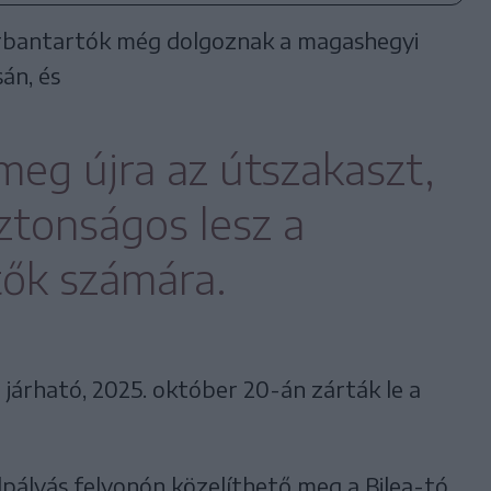
arbantartók még dolgoznak a magashegyi
án, és
meg újra az útszakaszt,
ztonságos lesz a
tők számára.
 járható, 2025. október 20-án zárták le a
lpályás felvonón közelíthető meg a Bilea-tó