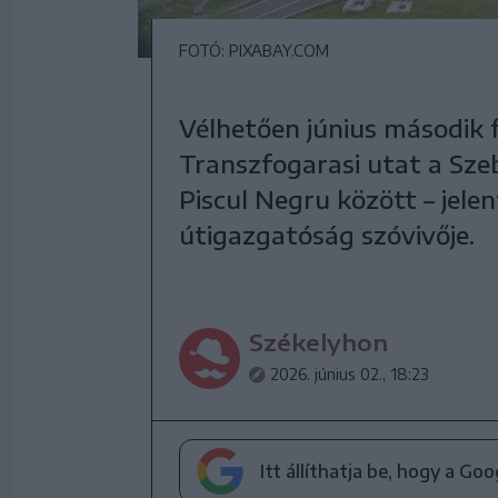
FOTÓ: PIXABAY.COM
Vélhetően június második f
Transzfogarasi utat a Sze
Piscul Negru között – jelen
útigazgatóság szóvivője.
Székelyhon
2026. június 02., 18:23
Itt állíthatja be, hogy a Go