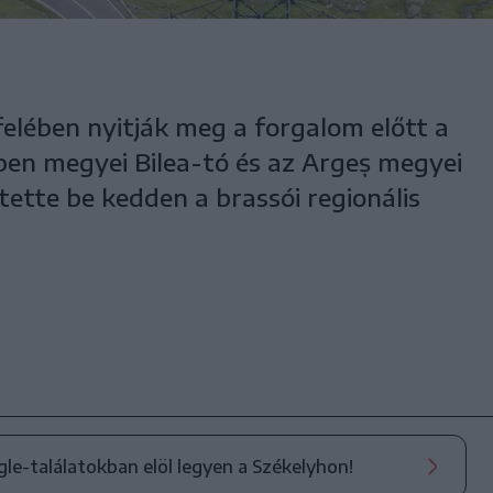
elében nyitják meg a forgalom előtt a
ben megyei Bilea-tó és az Argeș megyei
tette be kedden a brassói regionális
ogle-találatokban elöl legyen a Székelyhon!