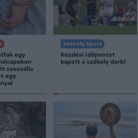
n
Székely Sport
attak egy
Kezdési időpontot
i hónapokon
kapott a székely derbi
tt szexuális
ot egy
nnyal