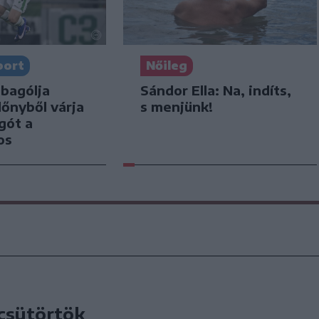
port
Nőileg
bagólja
Sándor Ella: Na, indíts,
lőnyből várja
s menjünk!
gót a
os
 csütörtök