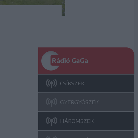
Rádió GaGa
CSÍKSZÉK
GYERGYÓSZÉK
HÁROMSZÉK