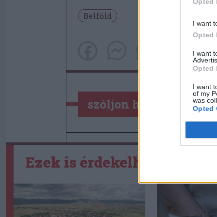
Opted 
Belföld
I want t
Opted 
I want 
Advertis
Opted 
I want t
of my P
was col
szóljon hozzá!
Opted 
Ezek is érdekelhetik