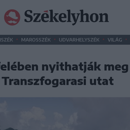
•
•
•
•
SZÉK
MAROSSZÉK
UDVARHELYSZÉK
VILÁG
felében nyithatják meg
 Transzfogarasi utat