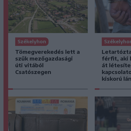
Székelyhon
Székelyho
Tömegverekedés lett a
Letartózt
szűk mezőgazdasági
férfit, ak
úti vitából
át létesíte
Csatószegen
kapcsolat
kiskorú lá