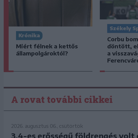
Székely S
Krónika
Corbu bom
Miért félnek a kettős
döntött, e
állampolgároktól?
a visszavá
Ferencvár
A rovat további cikkei
2026. augusztus 06., csütörtök
3,4-es erősségű földrengés volt