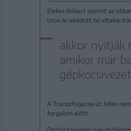
Elekes Róbert szerint az útk
úton lerakódott hó eltakarítás
akkor nyitják 
amikor már bi
gépkocsiveze
A Transzfogarasi út télen nem
forgalom előtt.
Ősztől tavaszig csak drótköté