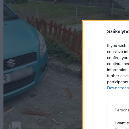
Székelyh
If you wish 
sensitive in
confirm you
continue se
information 
further disc
participants
Downstream 
Persona
I want t