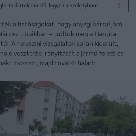
ogle-találatokban elöl legyen a Székelyhon!
tték a hatóságokat, hogy anyagi kárral járó
Nárcisz utcákban – tudtuk meg a Hargita
. A helyszíni vizsgálatok során kiderült,
nő elvesztette irányítását a jármű felett és
nak ütközött, majd tovább haladt.