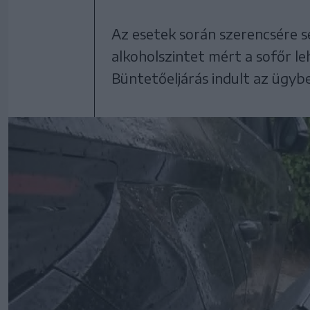
Az esetek során szerencsére s
alkoholszintet mért a sofőr le
Büntetőeljárás indult az ügyb