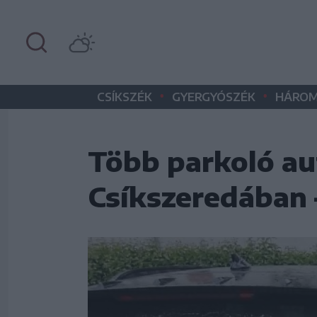
•
•
CSÍKSZÉK
GYERGYÓSZÉK
HÁROM
Több parkoló au
Csíkszeredában 