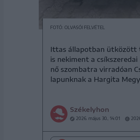
FOTÓ: OLVASÓI FELVÉTEL
Ittas állapotban ütközött 
is nekiment a csíkszeredai
nő szombatra virradóan C
lapunknak a Hargita Megy
Székelyhon
2026. május 30., 14:01
2026