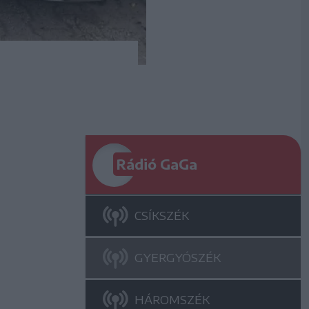
Rádió GaGa
CSÍKSZÉK
GYERGYÓSZÉK
HÁROMSZÉK