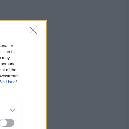
sonal or
ection to
ou may
 personal
out of the
 downstream
B’s List of