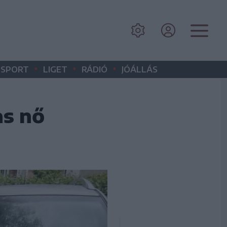
•
•
•
SPORT
LIGET
RÁDIÓ
JÓÁLLÁS
as nő