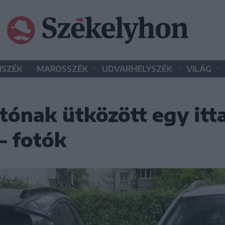
•
•
•
•
SZÉK
MAROSSZÉK
UDVARHELYSZÉK
VILÁG
tónak ütközött egy itt
– fotók