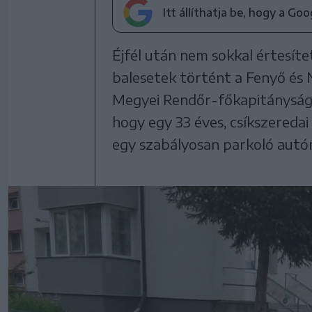
Itt állíthatja be, hogy a Go
Éjfél után nem sokkal értesíte
balesetek történt a Fenyő és 
Megyei Rendőr-főkapitányságtól
hogy egy 33 éves, csíkszeredai 
egy szabályosan parkoló autó