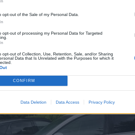
In
o opt-out of the Sale of my Personal Data.
In
osított megfelelően és egy díszkerítésnek
to opt-out of processing my Personal Data for Targeted
ing.
utónak ütközött, amely ennek hatására a
In
ott.
o opt-out of Collection, Use, Retention, Sale, and/or Sharing
ersonal Data that Is Unrelated with the Purposes for which it
lected.
Out
CONFIRM
Data Deletion
Data Access
Privacy Policy