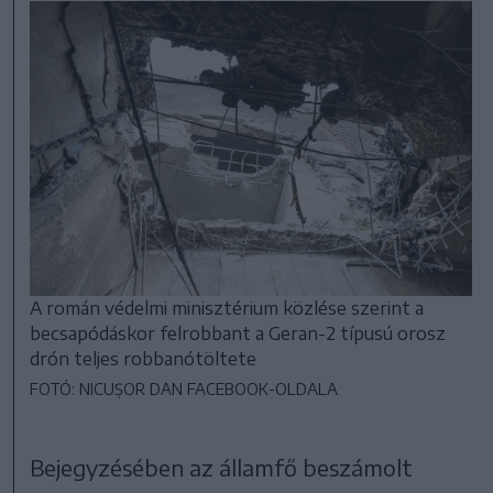
A román védelmi minisztérium közlése szerint a
becsapódáskor felrobbant a Geran-2 típusú orosz
drón teljes robbanótöltete
FOTÓ: NICUȘOR DAN FACEBOOK-OLDALA
Bejegyzésében az államfő beszámolt