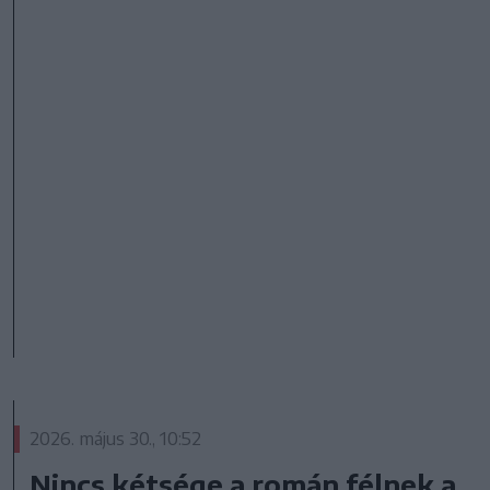
2026. május 30., 10:52
Nincs kétsége a román félnek a