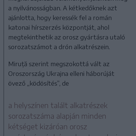
a nyilvánosságban. A kétkedőknek azt
ajánlotta, hogy keressék fel a román
katonai hírszerzés központját, ahol
megtekinthetik az orosz gyártásra utaló
sorozatszámot a drón alkatrészein.
Miruță szerint megszokottá vált az
Oroszország Ukrajna elleni háborúját
övező „ködösítés”, de
a helyszínen talált alkatrészek
sorozatszáma alapján minden
kétséget kizáróan orosz