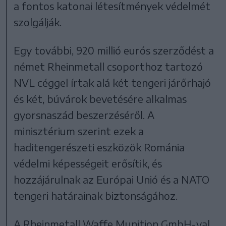
a fontos katonai létesítmények védelmét
szolgálják.
Egy további, 920 millió eurós szerződést a
német Rheinmetall csoporthoz tartozó
NVL céggel írtak alá két tengeri járőrhajó
és két, búvárok bevetésére alkalmas
gyorsnaszád beszerzéséről. A
minisztérium szerint ezek a
haditengerészeti eszközök Románia
védelmi képességeit erősítik, és
hozzájárulnak az Európai Unió és a NATO
tengeri határainak biztonságához.
A Rheinmetall Waffe Munition GmbH-val