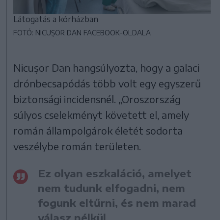
Látogatás a kórházban
FOTÓ: NICUȘOR DAN FACEBOOK-OLDALA
Nicușor Dan hangsúlyozta, hogy a galaci
drónbecsapódás több volt egy egyszerű
biztonsági incidensnél. „Oroszország
súlyos cselekményt követett el, amely
román állampolgárok életét sodorta
veszélybe román területen.
Ez olyan eszkaláció, amelyet
nem tudunk elfogadni, nem
fogunk eltűrni, és nem marad
válasz nélkül