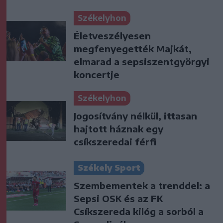
Székelyhon
Életveszélyesen
megfenyegették Majkát,
elmarad a sepsiszentgyörgyi
koncertje
Székelyhon
Jogosítvány nélkül, ittasan
hajtott háznak egy
csíkszeredai férfi
Székely Sport
Szembementek a trenddel: a
Sepsi OSK és az FK
Csíkszereda kilóg a sorból a