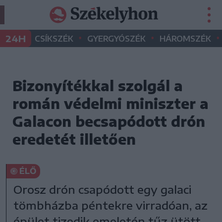
•
•
•
24H
CSÍKSZÉK
GYERGYÓSZÉK
HÁROMSZÉK
Bizonyítékkal szolgál a
román védelmi miniszter a
Galacon becsapódott drón
eredetét illetően
ÉLŐ
Orosz drón csapódott egy galaci
tömbházba péntekre virradóan, az
épület tizedik emeletén tűz ütött