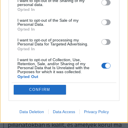
I want to opt-out of the Sharing of my
personal data.
Opted In
I want to opt-out of the Sale of my
Personal Data.
Opted In
I want to opt-out of processing my
Personal Data for Targeted Advertising.
Opted In
FOTÓ: NICUȘOR DAN FACEBOOK-OLDALA
I want to opt-out of Collection, Use,
Retention, Sale, and/or Sharing of my
Personal Data that Is Unrelated with the
„De bármennyire is próbálkozik ezzel,
Purposes for which it was collected.
Opted Out
Oroszország nem fogja tudni megosztani
a román társadalmat, amikor az ország
CONFIRM
területi épségéről, a demokráciáról és a
szabadságról van szó. Ezek olyan értékek,
Data Deletion
Data Access
Privacy Policy
amelyek mellett a társadalom történelmi
pillanatokban is kiállt, és amelyek körül ma