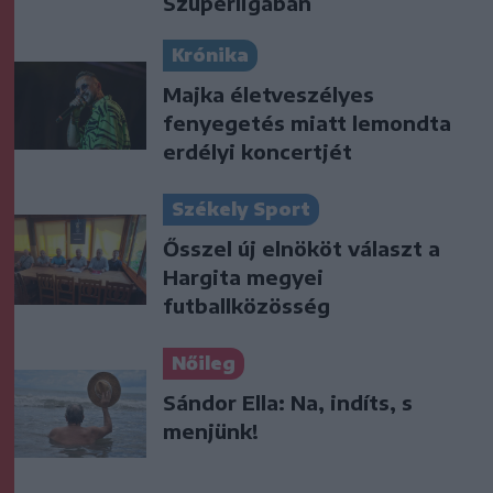
Szuperligában
Krónika
Majka életveszélyes
fenyegetés miatt lemondta
erdélyi koncertjét
Székely Sport
Ősszel új elnököt választ a
Hargita megyei
futballközösség
Nőileg
Sándor Ella: Na, indíts, s
menjünk!