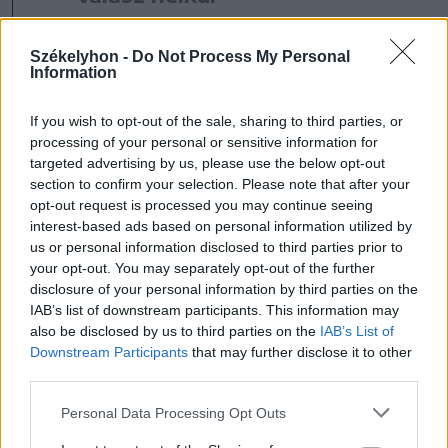
– idéz a bejegyzésből az Agerpres
Székelyhon -
Do Not Process My Personal
hírügynökség. Az államfő szerint a
Information
történtek Oroszország felelőtlen, a civilek
If you wish to opt-out of the sale, sharing to third parties, or
életét semmibe vevő taktikáinak
processing of your personal or sensitive information for
targeted advertising by us, please use the below opt-out
következményei. Úgy vélekedett, hogy
section to confirm your selection. Please note that after your
drónincidens része Moszkva
opt-out request is processed you may continue seeing
interest-based ads based on personal information utilized by
eszköztárának, amellyel félelmet akar
us or personal information disclosed to third parties prior to
kelteni, alá akarja ásni a bizalmat és kárt
your opt-out. You may separately opt-out of the further
disclosure of your personal information by third parties on the
akar okozni.
IAB’s list of downstream participants. This information may
also be disclosed by us to third parties on the
IAB’s List of
Downstream Participants
that may further disclose it to other
third parties.
Personal Data Processing Opt Outs