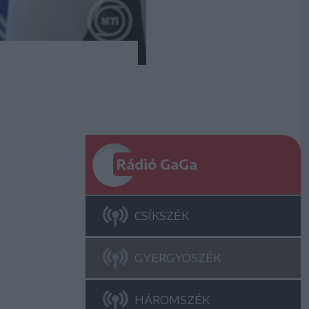
Rádió GaGa
CSÍKSZÉK
GYERGYÓSZÉK
HÁROMSZÉK