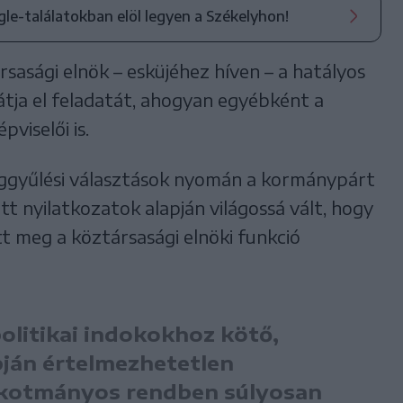
ogle-találatokban elöl legyen a Székelyhon!
rsasági elnök – esküjéhez híven – a hatályos
tja el feladatát, ahogyan egyébként a
viselői is.
szággyűlési választások nyomán a kormánypárt
tt nyilatkozatok alapján világossá vált, hogy
tt meg a köztársasági elnöki funkció
politikai indokokhoz kötő,
pján értelmezhetetlen
alkotmányos rendben súlyosan