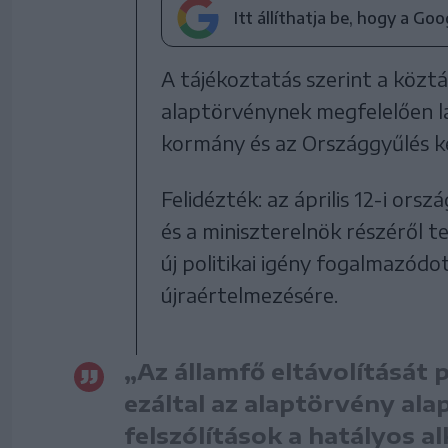
Itt állíthatja be, hogy a Go
A tájékoztatás szerint a köztá
alaptörvénynek megfelelően lá
kormány és az Országgyűlés kép
Felidézték: az április 12-i or
és a miniszterelnök részéről te
új politikai igény fogalmazódo
újraértelmezésére.
„Az államfő eltávolítását 
ezáltal az alaptörvény ala
felszólítások a hatályos 