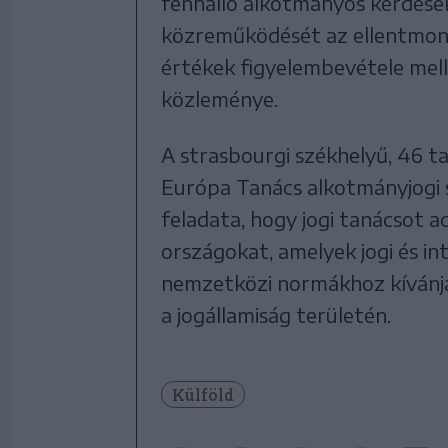
fennálló alkotmányos kérdések
közreműködését az ellentmon
értékek figyelembevétele mell
közleménye.
A strasbourgi székhelyű, 46 t
Európa Tanács alkotmányjogi s
feladata, hogy jogi tanácsot a
országokat, amelyek jogi és i
nemzetközi normákhoz kívánják
a jogállamiság területén.
Külföld