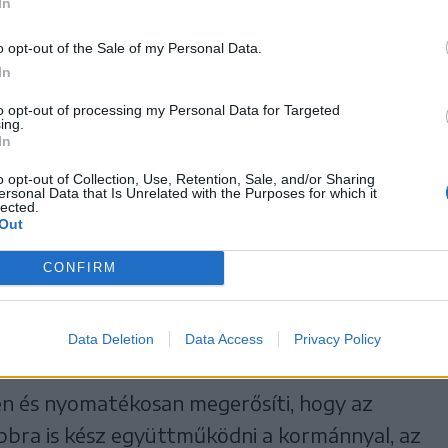
 mielőbb hozzájusson az
In
uniós forrásokhoz,
o opt-out of the Sale of my Personal Data.
In
to opt-out of processing my Personal Data for Targeted
ing.
In
gy alkalommal sem akadályozta a hatalmi
o opt-out of Collection, Use, Retention, Sale, and/or Sharing
űködését.
ersonal Data that Is Unrelated with the Purposes for which it
lected.
Out
lkotmányos értékek is. A köztársasági elnök
CONFIRM
ha bárki az alkotmányos követelményekre
nyhozás kiiktatandó akadályaként tekint –
Data Deletion
Data Access
Privacy Policy
en és nyomatékosan megerősíti, hogy az
bbra is kész együttműködni a kormánnyal, az