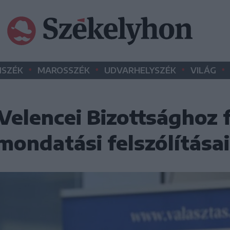
•
•
•
•
SZÉK
MAROSSZÉK
UDVARHELYSZÉK
VILÁG
Velencei Bizottsághoz 
ondatási felszólításai