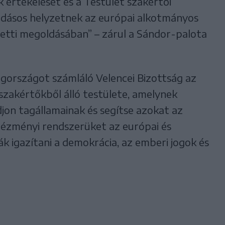
 értékelését és a Testület szakértői
dásos helyzetnek az európai alkotmányos
etti megoldásában” – zárul a Sándor-palota
agországot számláló Velencei Bizottság az
zakértőkből álló testülete, amelynek
djon tagállamainak és segítse azokat az
ntézményi rendszerüket az európai és
 igazítani a demokrácia, az emberi jogok és