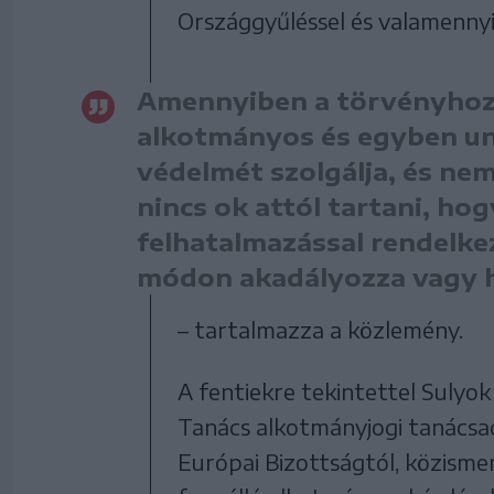
Országgyűléssel és valamennyi
Amennyiben a törvényhozá
alkotmányos és egyben un
védelmét szolgálja, és nem
nincs ok attól tartani, ho
felhatalmazással rendelk
módon akadályozza vagy h
– tartalmazza a közlemény.
A fentiekre tekintettel Sulyo
Tanács alkotmányjogi tanácsad
Európai Bizottságtól, közisme