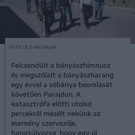
FOTÓ: OLTI ANGYALKA
Felcsendült a bányászhimnusz
és megszólalt a bányászharang
egy évvel a sóbánya beomlását
követően Parajdon. A
katasztrófa előtti utolsó
percekről mesélt nekünk az
esemény szervezője,
hangsúlyozva, hogy egy új