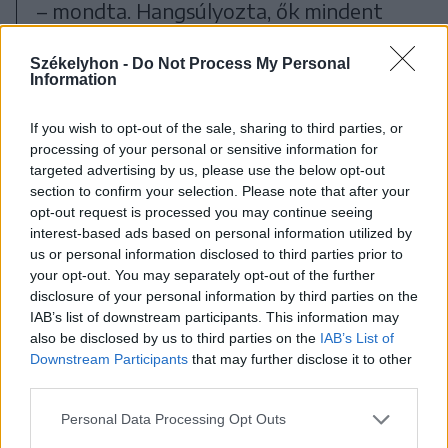
– mondta. Hangsúlyozta, ők mindent
meg fognak tenni, ami emberileg
Székelyhon -
Do Not Process My Personal
lehetséges, hogy minél hamarabb
Information
legyen új bánya és ne merüljenek
If you wish to opt-out of the sale, sharing to third parties, or
feledésbe a bányászok Parajdon.
processing of your personal or sensitive information for
targeted advertising by us, please use the below opt-out
section to confirm your selection. Please note that after your
opt-out request is processed you may continue seeing
interest-based ads based on personal information utilized by
us or personal information disclosed to third parties prior to
your opt-out. You may separately opt-out of the further
disclosure of your personal information by third parties on the
IAB’s list of downstream participants. This information may
also be disclosed by us to third parties on the
IAB’s List of
Downstream Participants
that may further disclose it to other
third parties.
Personal Data Processing Opt Outs