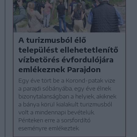
A turizmusból élő
települést ellehetetlenítő
vízbetörés évfordulójára
emlékeznek Parajdon
Egy éve tört be a Korond-patak vize
a parajdi sóbányába, egy éve élnek
bizonytalanságban a helyiek, akiknek
a bánya körül kialakult turizmusból
volt a mindennapi bevételük.
Pénteken erre a sorsfordító
eseményre emlékeztek.