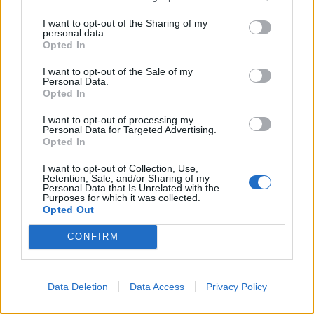
I want to opt-out of the Sharing of my
2026. július 28., kedd
personal data.
Opted In
Az EU bekérette Oroszország
brüsszeli ügyvivőjét a romániai
I want to opt-out of the Sale of my
Personal Data.
drónincidensek ügyében
Opted In
I want to opt-out of processing my
Personal Data for Targeted Advertising.
Opted In
I want to opt-out of Collection, Use,
Retention, Sale, and/or Sharing of my
Personal Data that Is Unrelated with the
Purposes for which it was collected.
Opted Out
CONFIRM
Data Deletion
Data Access
Privacy Policy