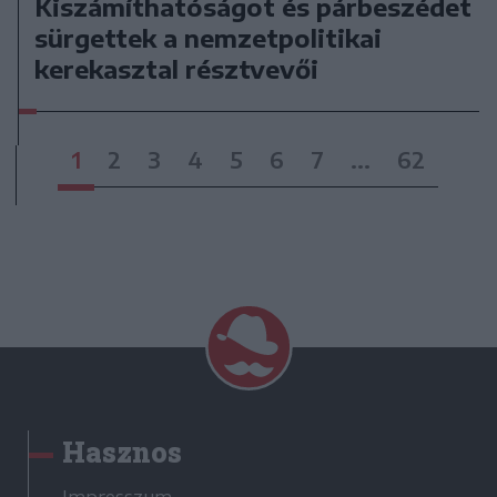
Kiszámíthatóságot és párbeszédet
sürgettek a nemzetpolitikai
kerekasztal résztvevői
1
2
3
4
5
6
7
...
62
Hasznos