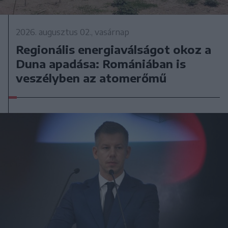
2026. augusztus 02., vasárnap
Regionális energiaválságot okoz a
Duna apadása: Romániában is
veszélyben az atomerőmű