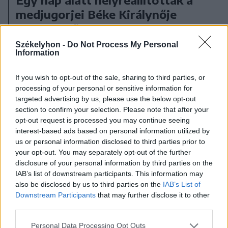
Egy nap alatt helyreállították a
medjugorjei Béke Királynője
szobrát – őrizetben a
vandalizmussal gyanúsított férfi
Székelyhon -
Do Not Process My Personal
Information
If you wish to opt-out of the sale, sharing to third parties, or
processing of your personal or sensitive information for
targeted advertising by us, please use the below opt-out
section to confirm your selection. Please note that after your
opt-out request is processed you may continue seeing
interest-based ads based on personal information utilized by
us or personal information disclosed to third parties prior to
your opt-out. You may separately opt-out of the further
disclosure of your personal information by third parties on the
IAB’s list of downstream participants. This information may
also be disclosed by us to third parties on the
IAB’s List of
Downstream Participants
that may further disclose it to other
third parties.
Personal Data Processing Opt Outs