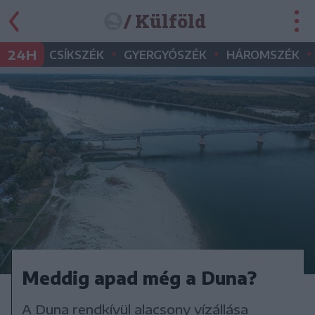
/ Külföld
•
•
•
24H
CSÍKSZÉK
GYERGYÓSZÉK
HÁROMSZÉK
Meddig apad még a Duna?
A Duna rendkívül alacsony vízállása