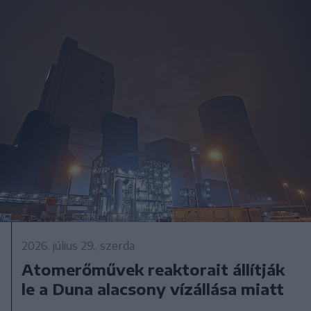
2026. július 29., szerda
Atomerőművek reaktorait állítják
le a Duna alacsony vízállása miatt