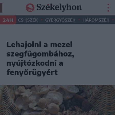
•
•
•
24H
CSÍKSZÉK
GYERGYÓSZÉK
HÁROMSZÉK
Lehajolni a mezei
szegfűgombához,
nyújtózkodni a
fenyőrügyért