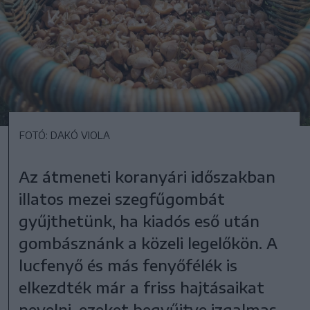
FOTÓ: DAKÓ VIOLA
Az átmeneti koranyári időszakban
illatos mezei szegfűgombát
gyűjthetünk, ha kiadós eső után
gombásznánk a közeli legelőkön. A
lucfenyő és más fenyőfélék is
elkezdték már a friss hajtásaikat
nevelni, ezeket begyűjtve izgalmas