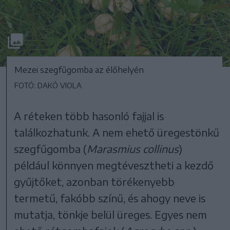
Mezei szegfűgomba az élőhelyén
FOTÓ: DAKÓ VIOLA
A réteken több hasonló fajjal is
találkozhatunk. A nem ehető üregestönkű
szegfűgomba (
Marasmius collinus
)
például könnyen megtévesztheti a kezdő
gyűjtőket, azonban törékenyebb
termetű, fakóbb színű, és ahogy neve is
mutatja, tönkje belül üreges. Egyes nem