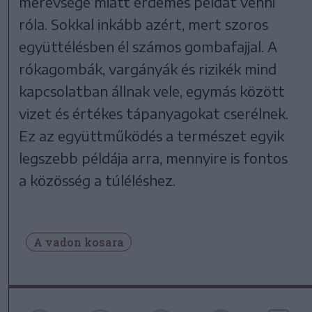
merevsége miatt érdemes példát venni
róla. Sokkal inkább azért, mert szoros
együttélésben él számos gombafajjal. A
rókagombák, vargányák és rizikék mind
kapcsolatban állnak vele, egymás között
vizet és értékes tápanyagokat cserélnek.
Ez az együttműködés a természet egyik
legszebb példája arra, mennyire is fontos
a közösség a túléléshez.
A vadon kosara