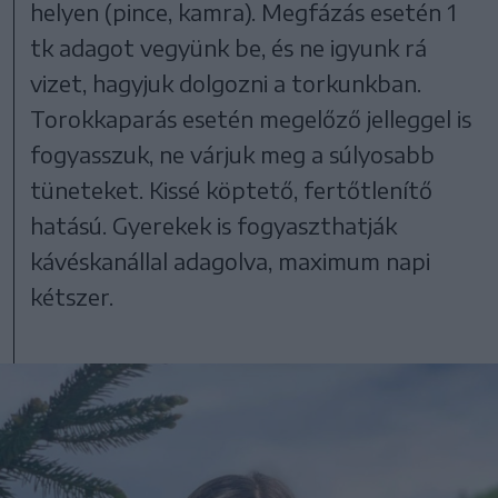
helyen (pince, kamra). Megfázás esetén 1
tk adagot vegyünk be, és ne igyunk rá
vizet, hagyjuk dolgozni a torkunkban.
Torokkaparás esetén megelőző jelleggel is
fogyasszuk, ne várjuk meg a súlyosabb
tüneteket. Kissé köptető, fertőtlenítő
hatású. Gyerekek is fogyaszthatják
kávéskanállal adagolva, maximum napi
kétszer.