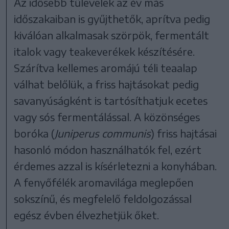
Az idősebb tűlevelek az év más
időszakaiban is gyűjthetők, aprítva pedig
kiválóan alkalmasak szörpök, fermentált
italok vagy teakeverékek készítésére.
Szárítva kellemes aromájú téli teaalap
válhat belőlük, a friss hajtásokat pedig
savanyúságként is tartósíthatjuk ecetes
vagy sós fermentálással. A közönséges
boróka (
Juniperus communis
) friss hajtásai
hasonló módon használhatók fel, ezért
érdemes azzal is kísérletezni a konyhában.
A fenyőfélék aromavilága meglepően
sokszínű, és megfelelő feldolgozással
egész évben élvezhetjük őket.