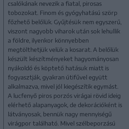
csalókának nevezik a fiatal, pirosas
tobozokat. Finom és gyógyhatású szörp
főzhető belőlük. Gyűjtésük nem egyszerű,
viszont nagyobb viharok után sok lehullik
a földre, ilyenkor könnyebben
megtölthetjük velük a kosarat. A belőlük
készült készítményeket hagyományosan
nyákoldó és köptető hatásuk miatt is
fogyasztják, gyakran útifűvel együtt
alkalmazva, mivel jól kiegészítik egymást.
A lucfenyő piros porzós virágai rövid ideig
elérhető alapanyagok, de dekorációként is
látványosak, bennük nagy mennyiségű
virágpor található. Mivel szélbeporzású