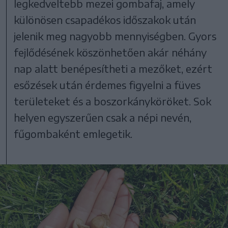
legkedveltebb mezei gombafaj, amely
különösen csapadékos időszakok után
jelenik meg nagyobb mennyiségben. Gyors
fejlődésének köszönhetően akár néhány
nap alatt benépesítheti a mezőket, ezért
esőzések után érdemes figyelni a füves
területeket és a boszorkányköröket. Sok
helyen egyszerűen csak a népi nevén,
fűgombaként emlegetik.