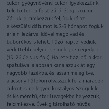
cukor, gyógynövény, cukor. Igyekezzünk
tele tölteni, a felső záróréteg is cukor.
Zárjuk le, címkézzük fel, írjuk rá az
elkészülési dátumot is. 2-3 hónapot fogjuk
érlelni lezárva. Idővel megolvad és
buborékos is lehet. Tűző naptól védjük,
védettebb helyen, de melegben erjedjen
(19-26 Celsius-fok). Ha letelt az idő, akkor
spatulával alaposan kanalazzuk át egy
nagyobb fazékba, és lassan melegítve,
alacsony hőfokon olvasszuk fel a maradék
cukrot is, ne legyen kristályos. Szűrjük le
és kis méretű, steril üvegekbe helyezzük,
felcímkézve. Évekig tárolható hűvös