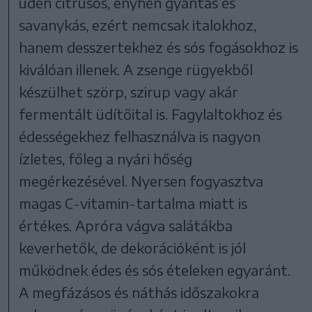
üdén citrusos, enyhén gyantás és
savanykás, ezért nemcsak italokhoz,
hanem desszertekhez és sós fogásokhoz is
kiválóan illenek. A zsenge rügyekből
készülhet szörp, szirup vagy akár
fermentált üdítőital is. Fagylaltokhoz és
édességekhez felhasználva is nagyon
ízletes, főleg a nyári hőség
megérkezésével. Nyersen fogyasztva
magas C-vitamin-tartalma miatt is
értékes. Apróra vágva salátákba
keverhetők, de dekorációként is jól
működnek édes és sós ételeken egyaránt.
A megfázásos és náthás időszakokra