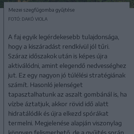
Mezei szegfűgomba gyűjtése
FOTÓ: DAKÓ VIOLA
A faj egyik legérdekesebb tulajdonsága,
hogy a kiszáradást rendkívül jól tűri.
Száraz időszakok után is képes újra
aktiválódni, amint elegendő nedvességhez
jut. Ez egy nagyon jó túlélési stratégiának
számít. Hasonló jelenséget
tapasztalhatunk az aszalt gombánál is, ha
vízbe áztatjuk, akkor rövid idő alatt
hidratálódik és újra elkezd spórákat
termelni. Megjelenése alapján viszonylag
könnyen felismerhető, de a gyűjtés során