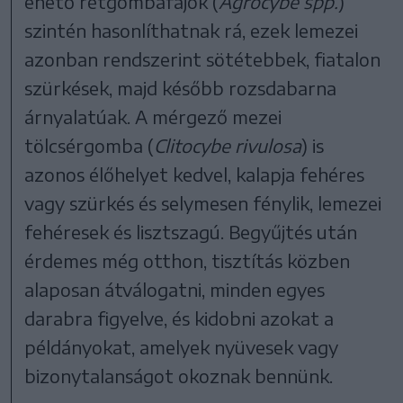
ehető rétgombafajok (
Agrocybe spp.
)
szintén hasonlíthatnak rá, ezek lemezei
azonban rendszerint sötétebbek, fiatalon
szürkések, majd később rozsdabarna
árnyalatúak. A mérgező mezei
tölcsérgomba (
Clitocybe rivulosa
) is
azonos élőhelyet kedvel, kalapja fehéres
vagy szürkés és selymesen fénylik, lemezei
fehéresek és lisztszagú. Begyűjtés után
érdemes még otthon, tisztítás közben
alaposan átválogatni, minden egyes
darabra figyelve, és kidobni azokat a
példányokat, amelyek nyüvesek vagy
bizonytalanságot okoznak bennünk.