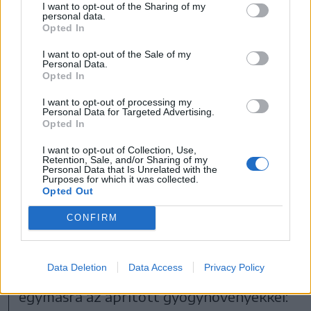
I want to opt-out of the Sharing of my
personal data.
Opted In
Fermentált lucfenyőszirup
I want to opt-out of the Sale of my
Összetevők:
Personal Data.
Opted In
• Gyógynövények aprítva, például
I want to opt-out of processing my
Personal Data for Targeted Advertising.
lucfenyőhajtások
Opted In
• Barna cukor / fehér cukor
I want to opt-out of Collection, Use,
Retention, Sale, and/or Sharing of my
Personal Data that Is Unrelated with the
Purposes for which it was collected.
Elkészítés:
Opted Out
Tiszta, nagyobb befőttesüveg szükséges
CONFIRM
és jól záródó tető. Az alsó és felső réteg
mindig vastagabb rétegű cukor legyen
Data Deletion
Data Access
Privacy Policy
(1,5-2 cm). Szépen berétegezzük
egymásra az aprított gyógynövényekkel: