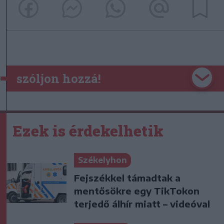
szóljon hozzá!
Ezek is érdekelhetik
Székelyhon
Fejszékkel támadtak a
mentősökre egy TikTokon
terjedő álhír miatt – videóval