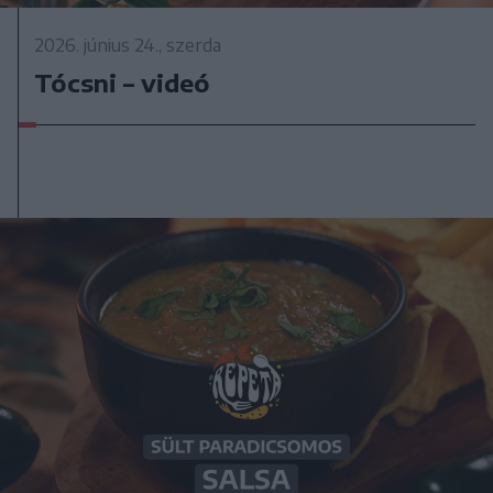
2026. június 24., szerda
Tócsni – videó