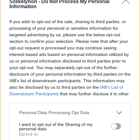
Székelyhon -
Do Not Process My Personal
Information
Kovászosuborka-leves – videó
If you wish to opt-out of the sale, sharing to third parties, or
processing of your personal or sensitive information for
targeted advertising by us, please use the below opt-out
section to confirm your selection. Please note that after your
opt-out request is processed you may continue seeing
interest-based ads based on personal information utilized by
us or personal information disclosed to third parties prior to
your opt-out. You may separately opt-out of the further
disclosure of your personal information by third parties on the
IAB’s list of downstream participants. This information may
also be disclosed by us to third parties on the
IAB’s List of
Downstream Participants
that may further disclose it to other
third parties.
Personal Data Processing Opt Outs
I want to opt-out of the Sharing of my
personal data.
2026. július 22., szerda
Opted In