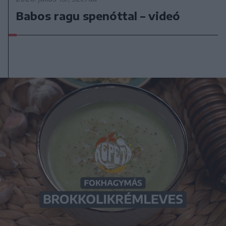
Babos ragu spenóttal – videó