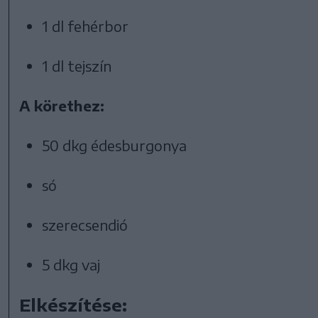
1 dl fehérbor
1 dl tejszín
A körethez:
50 dkg édesburgonya
só
szerecsendió
5 dkg vaj
Elkészítése: