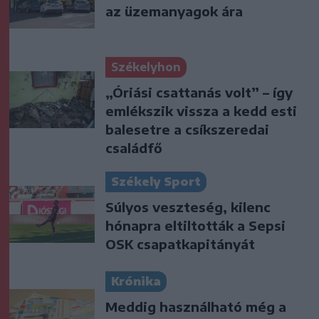
az üzemanyagok ára
Székelyhon
„Óriási csattanás volt” – így
emlékszik vissza a kedd esti
balesetre a csíkszeredai
családfő
Székely Sport
Súlyos veszteség, kilenc
hónapra eltiltották a Sepsi
OSK csapatkapitányát
Krónika
Meddig használható még a