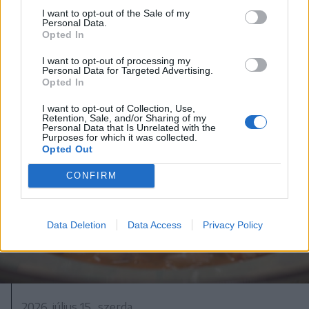
Nutellás-pisztáciás rudacska –
I want to opt-out of the Sale of my
Personal Data.
videó
Opted In
I want to opt-out of processing my
Personal Data for Targeted Advertising.
Opted In
I want to opt-out of Collection, Use,
Retention, Sale, and/or Sharing of my
Personal Data that Is Unrelated with the
Purposes for which it was collected.
Opted Out
CONFIRM
Data Deletion
Data Access
Privacy Policy
2026. július 15., szerda