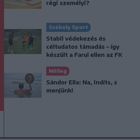
régi személyi?
Székely Sport
Stabil védekezés és
céltudatos támadás – így
készült a Farul ellen az FK
Nőileg
Sándor Ella: Na, indíts, s
menjünk!