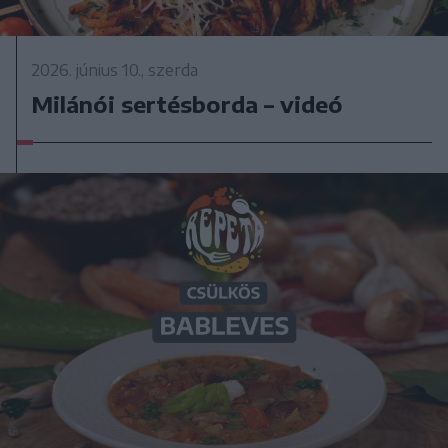
2026. június 10., szerda
Milánói sertésborda – videó