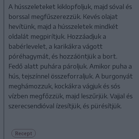
A hússzeleteket kiklopfoljuk, majd sóval és
borssal megfűszerezzük. Kevés olajat
hevítünk, majd a hússzeletek mindkét
oldalát megpirítjuk. Hozzáadjuk a
babérlevelet, a karikákra vágott
póréhagymát, és hozzáöntjük a bort.
Fedő alatt puhára pároljuk. Amikor puha a
hús, tejszínnel összeforraljuk. A burgonyát
meghámozzuk, kockákra vágjuk és sós
vízben megfőzzük, majd leszűrjük. Vajjal és
szerecsendióval ízesítjük, és pürésítjük.
Recept