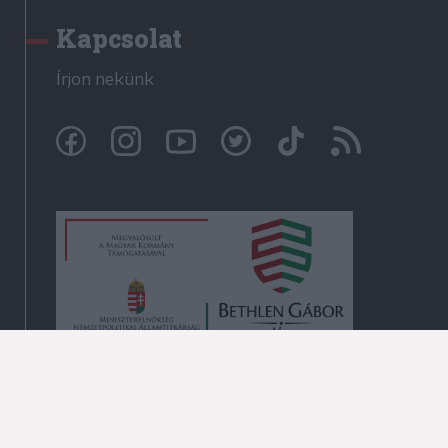
Kapcsolat
Írjon nekünk
© Székelyhon.ro 2009-2026
Minden jog fenntartva!