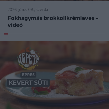
2026. július 08., szerda
Fokhagymás brokkolikrémleves –
videó