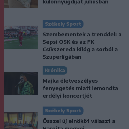
különnyugdíjat júliusban
Székely Sport
Szembementek a trenddel: a
Sepsi OSK és az FK
Csíkszereda kilóg a sorból a
Szuperligában
Krónika
Majka életveszélyes
fenyegetés miatt lemondta
erdélyi koncertjét
Székely Sport
Ősszel új elnököt választ a
Hargita megyei