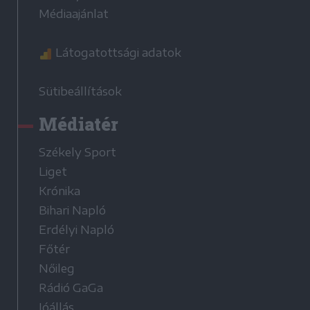
Médiaajánlat
Látogatottsági adatok
Sütibeállítások
Médiatér
Székely Sport
Liget
Krónika
Bihari Napló
Erdélyi Napló
Főtér
Nőileg
Rádió GaGa
Jóállás