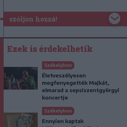
szóljon hozzá!
Ezek is érdekelhetik
Székelyhon
Életveszélyesen
megfenyegették Majkát,
elmarad a sepsiszentgyörgyi
koncertje
Székelyhon
Ennyien kaptak