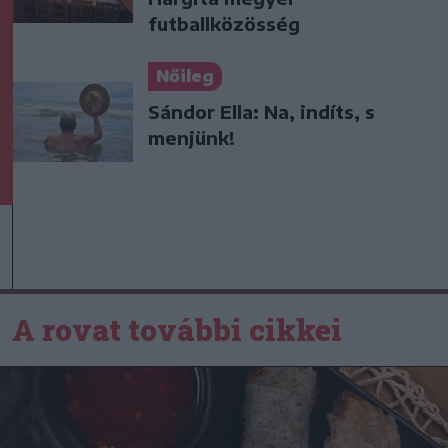
futballközösség
Nőileg
Sándor Ella: Na, indíts, s
menjünk!
A rovat további cikkei