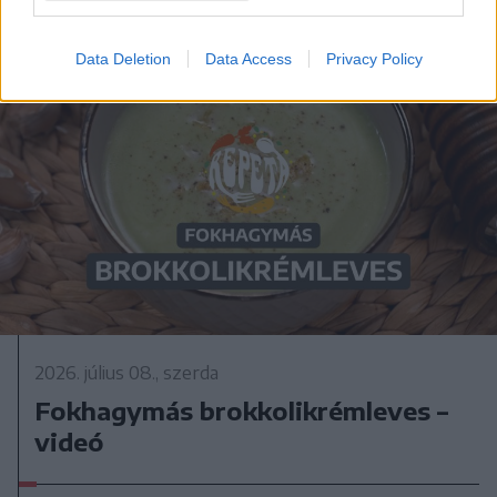
Data Deletion
Data Access
Privacy Policy
2026. július 08., szerda
Fokhagymás brokkolikrémleves –
videó