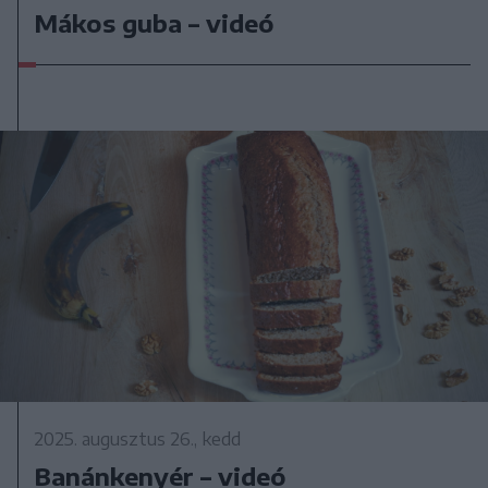
Mákos guba – videó
2025. augusztus 26., kedd
Banánkenyér – videó