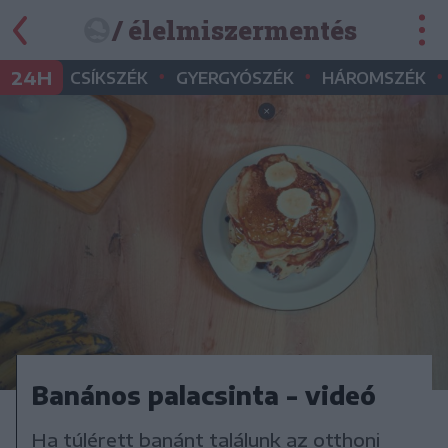
/ élelmiszermentés
•
•
•
24H
CSÍKSZÉK
GYERGYÓSZÉK
HÁROMSZÉK
Banános palacsinta - videó
Ha túlérett banánt találunk az otthoni