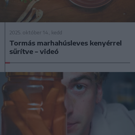
2025. október 14., kedd
Tormás marhahúsleves kenyérrel
sűrítve – videó