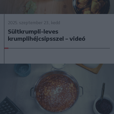
2025. szeptember 23., kedd
Sültkrumpli-leves
krumplihéjcsipsszel – videó