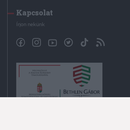
Kapcsolat
Írjon nekünk
© Székelyhon.ro 2009-2026
Minden jog fenntartva!