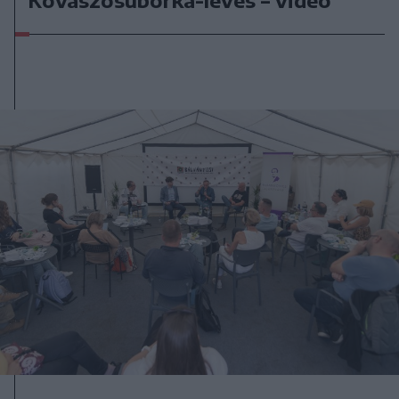
Kovászosuborka-leves – videó