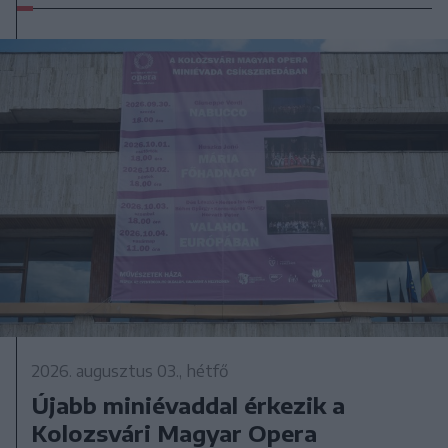
2026. augusztus 03., hétfő
Újabb miniévaddal érkezik a
Kolozsvári Magyar Opera