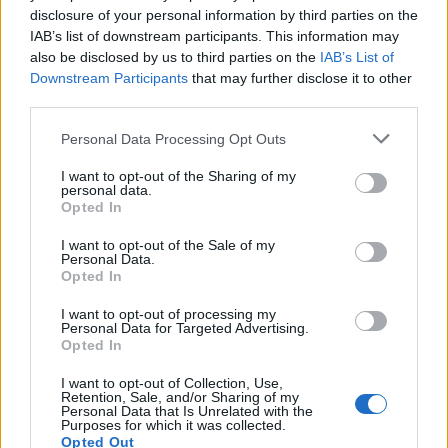
disclosure of your personal information by third parties on the
IAB’s list of downstream participants. This information may
also be disclosed by us to third parties on the
IAB’s List of
Downstream Participants
that may further disclose it to other
third parties.
Personal Data Processing Opt Outs
2026. augusztus 06., csütörtök
I want to opt-out of the Sharing of my
personal data.
A látás tanítója − Gaál András
Opted In
műveiből nyílt emlékkiállítás a Csíki
I want to opt-out of the Sale of my
Székely Múzeumban
Personal Data.
Opted In
I want to opt-out of processing my
Personal Data for Targeted Advertising.
Opted In
I want to opt-out of Collection, Use,
Retention, Sale, and/or Sharing of my
Personal Data that Is Unrelated with the
Purposes for which it was collected.
Opted Out