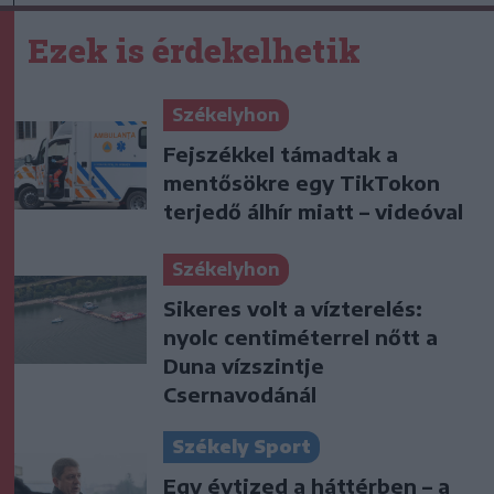
Ezek is érdekelhetik
Székelyhon
Fejszékkel támadtak a
mentősökre egy TikTokon
terjedő álhír miatt – videóval
Székelyhon
Sikeres volt a vízterelés:
nyolc centiméterrel nőtt a
Duna vízszintje
Csernavodánál
Székely Sport
Egy évtized a háttérben – a