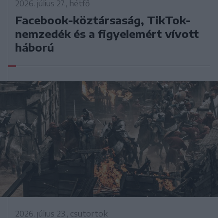
2026. július 27., hétfő
Facebook-köztársaság, TikTok-
nemzedék és a figyelemért vívott
háború
2026. július 23., csütörtök