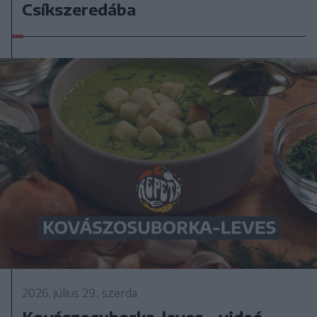
Csíkszeredába
2026. július 29., szerda