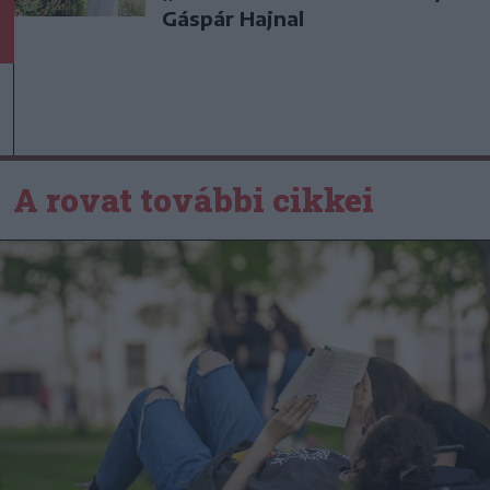
Gáspár Hajnal
A rovat további cikkei