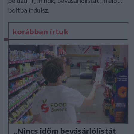
például írj mindig bevásárlólistát, mielőtt
boltba indulsz.
korábban írtuk
„Nincs időm bevásárlólistát