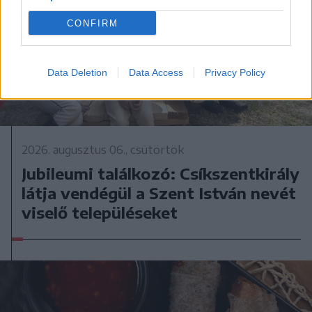
CONFIRM
Data Deletion
Data Access
Privacy Policy
2026. augusztus 06., csütörtök
Jubileumi találkozó: Csíkszentkirály
látja vendégül a Szent István nevét
viselő településeket