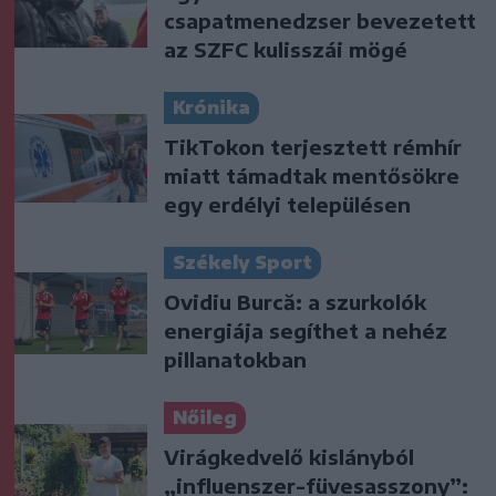
csapatmenedzser bevezetett
az SZFC kulisszái mögé
Krónika
TikTokon terjesztett rémhír
miatt támadtak mentősökre
egy erdélyi településen
Székely Sport
Ovidiu Burcă: a szurkolók
energiája segíthet a nehéz
pillanatokban
Nőileg
Virágkedvelő kislányból
„influenszer-füvesasszony”: