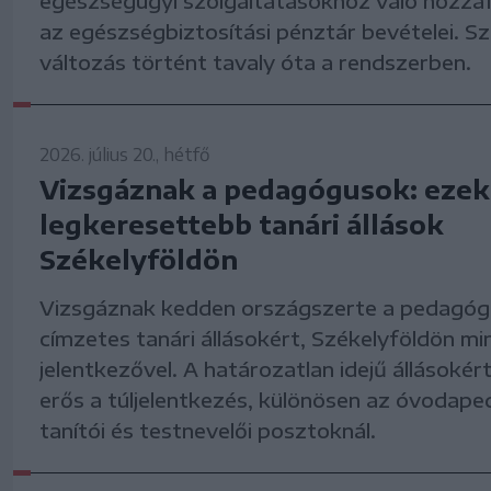
egészségügyi szolgáltatásokhoz való hozzáf
az egészségbiztosítási pénztár bevételei. 
változás történt tavaly óta a rendszerben.
2026. július 20., hétfő
Vizsgáznak a pedagógusok: ezek
legkeresettebb tanári állások
Székelyföldön
Vizsgáznak kedden országszerte a pedagóg
címzetes tanári állásokért, Székelyföldön m
jelentkezővel. A határozatlan idejű állásokér
erős a túljelentkezés, különösen az óvodape
tanítói és testnevelői posztoknál.