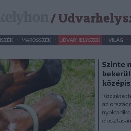
/ Udvarhelys
•
•
•
•
SZÉK
MAROSSZÉK
UDVARHELYSZÉK
VILÁG
Szinte 
bekerül
középis
Közzétette
az ország
nyolcadiko
elosztásá