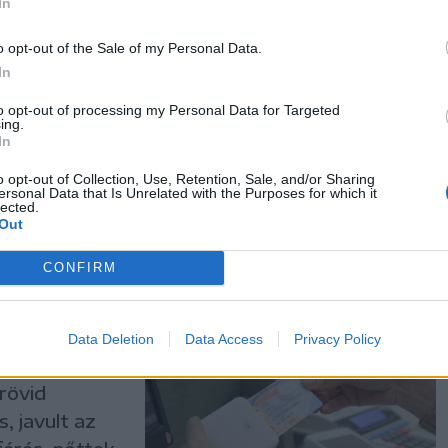
In
o opt-out of the Sale of my Personal Data.
visszarepít
In
ől vagy
to opt-out of processing my Personal Data for Targeted
l? Most aztán
ing.
In
o opt-out of Collection, Use, Retention, Sale, and/or Sharing
ersonal Data that Is Unrelated with the Purposes for which it
lected.
Out
CONFIRM
sok
Data Deletion
Data Access
Privacy Policy
n
rövid
, javult az