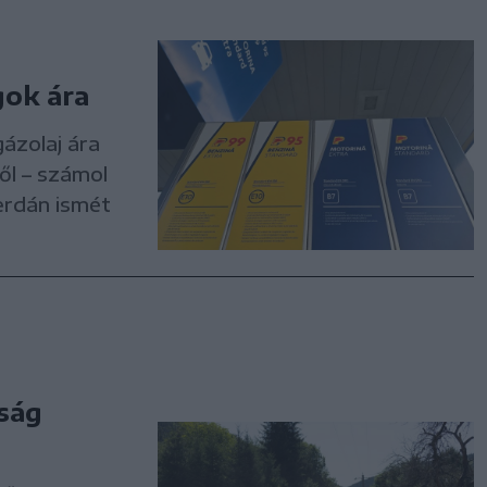
gok ára
ázolaj ára
ől – számol
erdán ismét
ság