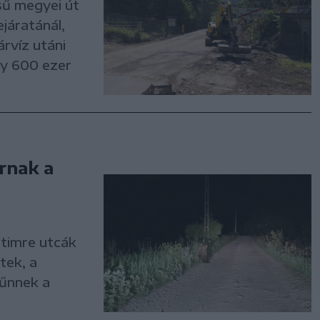
sű megyei út
járatánál,
árvíz utáni
gy 600 ezer
rnak a
timre utcák
tek, a
tűnnek a