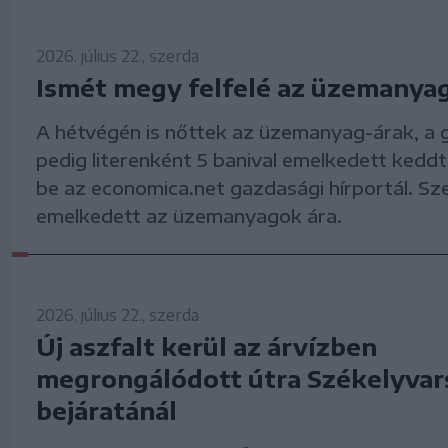
2026. július 22., szerda
Ismét megy felfelé az üzemanya
A hétvégén is nőttek az üzemanyag-árak, a g
pedig literenként 5 banival emelkedett keddt
be az economica.net gazdasági hírportál. Sz
emelkedett az üzemanyagok ára.
2026. július 22., szerda
Új aszfalt kerül az árvízben
megrongálódott útra Székelyvar
bejáratánál