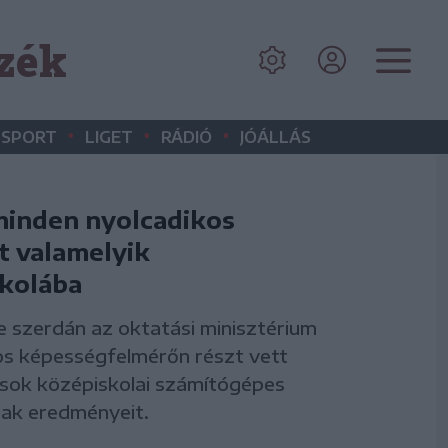
zék
•
•
•
SPORT
LIGET
RÁDIÓ
JÓÁLLÁS
minden nyolcadikos
t valamelyik
kolába
 szerdán az oktatási minisztérium
os képességfelmérőn részt vett
sok középiskolai számítógépes
nak eredményeit.