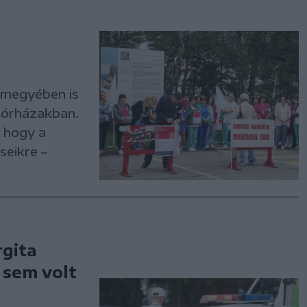
 megyében is
 kórházakban.
, hogy a
seikre –
rgita
 sem volt