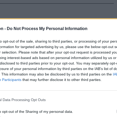
zkedtek
on -
Do Not Process My Personal Information
izetbe
to opt-out of the sale, sharing to third parties, or processing of your per
formation for targeted advertising by us, please use the below opt-out s
r selection. Please note that after your opt-out request is processed y
l szemben
eing interest-based ads based on personal information utilized by us or
őrök. Egy
disclosed to third parties prior to your opt-out. You may separately opt-
losure of your personal information by third parties on the IAB’s list of
ndult, míg egy
. This information may also be disclosed by us to third parties on the
IA
 24 órára
Participants
that may further disclose it to other third parties.
l Data Processing Opt Outs
o opt-out of the Sharing of my personal data.
szd meg a