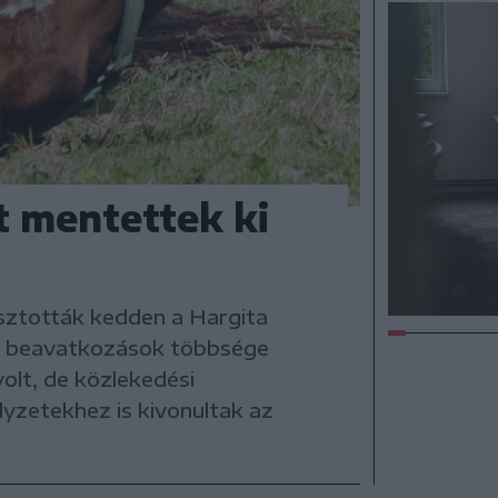
t mentettek ki
asztották kedden a Hargita
 A beavatkozások többsége
olt, de közlekedési
yzetekhez is kivonultak az