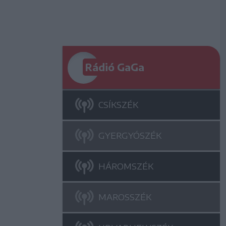
Rádió GaGa
CSÍKSZÉK
GYERGYÓSZÉK
HÁROMSZÉK
MAROSSZÉK