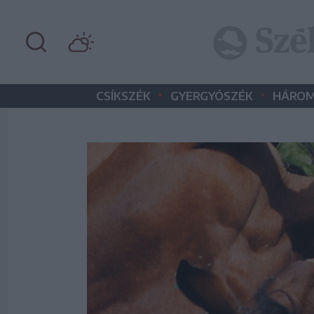
•
•
CSÍKSZÉK
GYERGYÓSZÉK
HÁROM