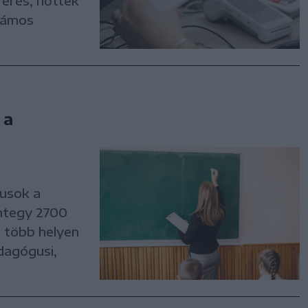
érés, nőttek
Számos
 a
usok a
integy 2700
t több helyen
dagógusi,