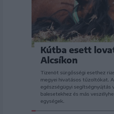
Kútba esett lova
Alcsíkon
Tizenöt sürgősségi esethez ri
megyei hivatásos tűzoltókat.
egészségügyi segítségnyújtás v
balesetekhez és más veszélyhel
egységek.