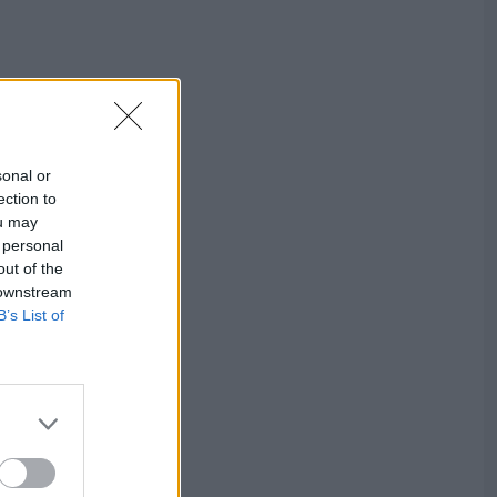
sonal or
ection to
ou may
 personal
out of the
 downstream
B’s List of