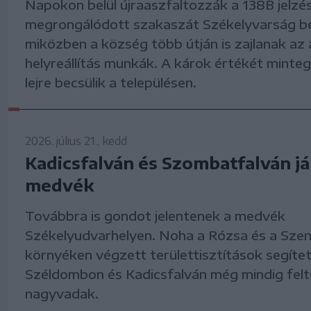
Napokon belül újraaszfaltozzák a 138B jelzé
megrongálódott szakaszát Székelyvarság be
miközben a község több útján is zajlanak az 
helyreállítás munkák. A károk értékét minte
lejre becsülik a településen.
2026. július 21., kedd
Kadicsfalván és Szombatfalván já
medvék
Továbbra is gondot jelentenek a medvék
Székelyudvarhelyen. Noha a Rózsa és a Szen
környéken végzett területtisztítások segítet
Széldombon és Kadicsfalván még mindig fel
nagyvadak.