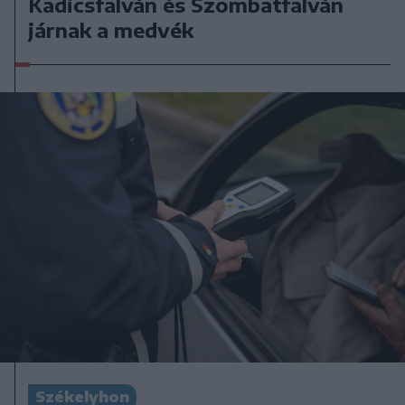
Kadicsfalván és Szombatfalván
járnak a medvék
Székelyhon