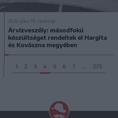
2026. július 19., vasárnap
Árvízveszély: másodfokú
készültséget rendeltek el Hargita
és Kovászna megyében
1
2
3
4
5
6
7
...
275