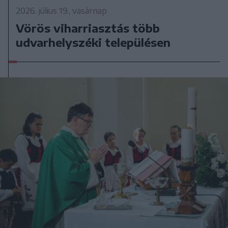
2026. július 19., vasárnap
Vörös viharriasztás több
udvarhelyszéki településen