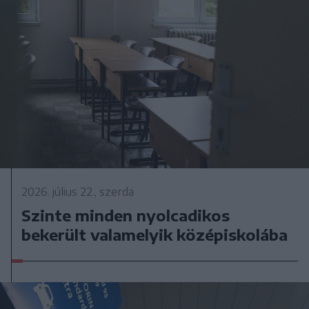
2026. július 22., szerda
Szinte minden nyolcadikos
bekerült valamelyik középiskolába