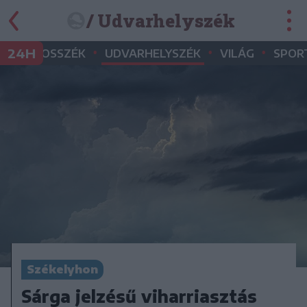
/ Udvarhelyszék
•
•
•
•
24H
MAROSSZÉK
UDVARHELYSZÉK
VILÁG
SPOR
Székelyhon
Sárga jelzésű viharriasztás