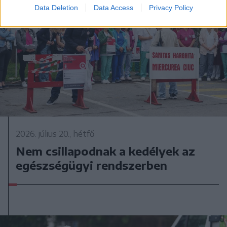
Data Deletion
Data Access
Privacy Policy
2026. július 20., hétfő
Nem csillapodnak a kedélyek az
egészségügyi rendszerben