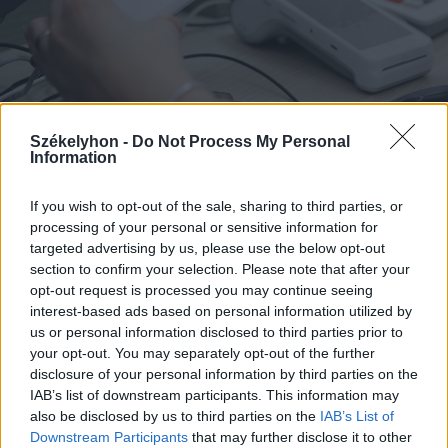
2026. július 21., kedd
Székelyhon -
Do Not Process My Personal
Information
Majdnem 40 törvénymódosítás:
sok minden megváltozott az
If you wish to opt-out of the sale, sharing to third parties, or
egészségbiztosítási rendszerben
processing of your personal or sensitive information for
targeted advertising by us, please use the below opt-out
section to confirm your selection. Please note that after your
opt-out request is processed you may continue seeing
interest-based ads based on personal information utilized by
us or personal information disclosed to third parties prior to
your opt-out. You may separately opt-out of the further
disclosure of your personal information by third parties on the
IAB’s list of downstream participants. This information may
also be disclosed by us to third parties on the
IAB’s List of
Downstream Participants
that may further disclose it to other