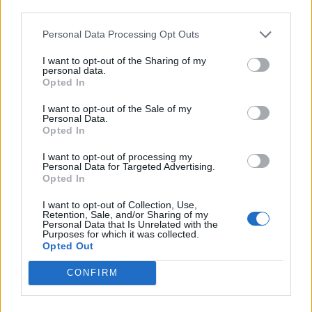
third parties.
Personal Data Processing Opt Outs
I want to opt-out of the Sharing of my
personal data.
Opted In
I want to opt-out of the Sale of my
Personal Data.
2026. július 20., hétfő
Opted In
Vizsgáznak a pedagógusok: ezek a
I want to opt-out of processing my
Personal Data for Targeted Advertising.
legkeresettebb tanári állások
Opted In
Székelyföldön
I want to opt-out of Collection, Use,
Retention, Sale, and/or Sharing of my
Personal Data that Is Unrelated with the
Purposes for which it was collected.
Opted Out
CONFIRM