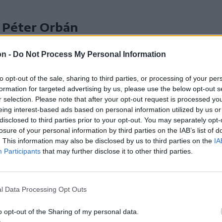
 Péter Orbán
édére
on -
Do Not Process My Personal Information
kkel foglalkozni
er miniszterelnök
to opt-out of the sale, sharing to third parties, or processing of your per
formation for targeted advertising by us, please use the below opt-out s
, a Fidesz elnöke,
r selection. Please note that after your opt-out request is processed y
szombaton
eing interest-based ads based on personal information utilized by us or
disclosed to third parties prior to your opt-out. You may separately opt-
losure of your personal information by third parties on the IAB’s list of
. This information may also be disclosed by us to third parties on the
IA
Participants
that may further disclose it to other third parties.
politika
l Data Processing Opt Outs
ika
o opt-out of the Sharing of my personal data.