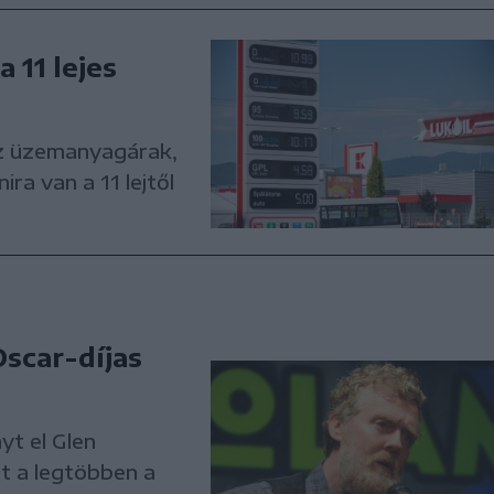
 11 lejes
z üzemanyagárak,
ira van a 11 lejtől
scar-díjas
yt el Glen
it a legtöbben a