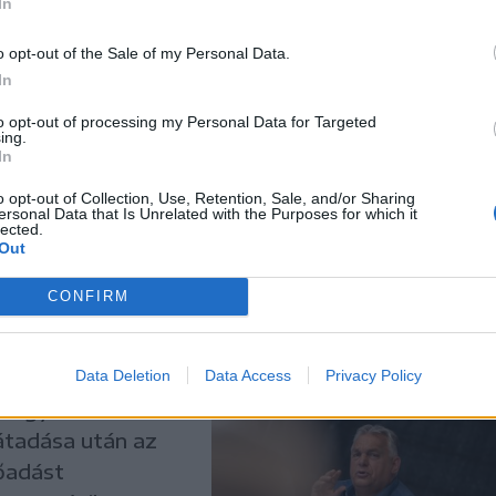
In
ovábbra is az a
beszélnek a
o opt-out of the Sale of my Personal Data.
ni – jelentette ki
In
tor, aki pártja
to opt-out of processing my Personal Data for Targeted
ing.
In
o opt-out of Collection, Use, Retention, Sale, and/or Sharing
ersonal Data that Is Unrelated with the Purposes for which it
lected.
Out
tor 16 év
CONFIRM
etőként mond
Data Deletion
Data Access
Privacy Policy
 hogy Orbán
 átadása után az
lőadást