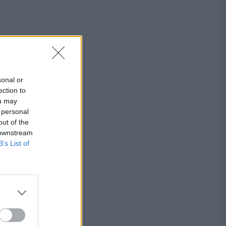
sonal or
ection to
ou may
 personal
out of the
 downstream
B’s List of