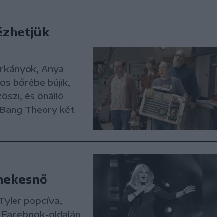
ézhetjük
árkányok, Anya
os bőrébe bújik,
öszi, és önálló
 Bang Theory két
énekesnő
Tyler popdíva,
 Facebook-oldalán