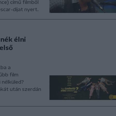
ce) című filmből
car-díjat nyert.
nék élni
első
kba a
űbb film
 nélküled?
akát után szerdán