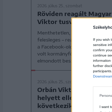
2026. július 25., szombat
Röviden reagált Magyar
Viktor tusványosi besz
Székelyh
Menthetetlen, bukott maffiafőnö
felesleges – reagált Magyar Pét
If you wish 
sensitive in
a Facebook-oldalán Orbán Viktor
confirm you
volt kormányfő Tusnádfürdőn 
continue se
elmondott beszédére.
information 
further disc
participants
Downstream 
2026. július 25., szombat
Orbán Viktor: ellenzéki 
Persona
helyett ellenállási polit
következik
I want t