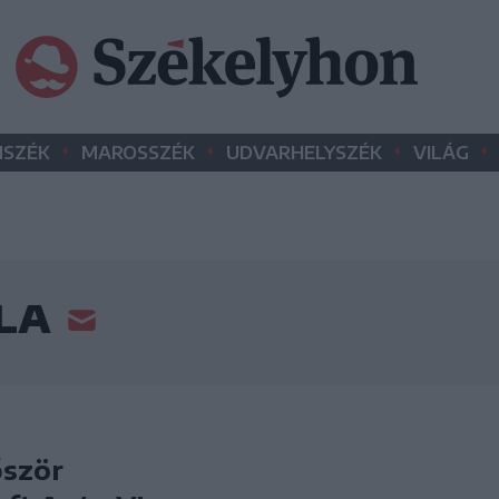
•
•
•
•
SZÉK
MAROSSZÉK
UDVARHELYSZÉK
VILÁG
ILA
őször