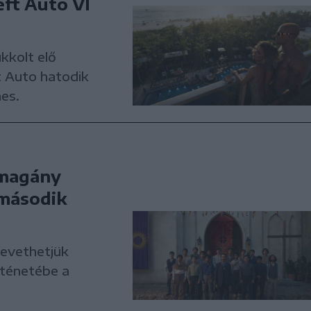
ft Auto VI
kkolt elő
t Auto hatodik
es.
 magány
 második
levethetjük
ténetébe a