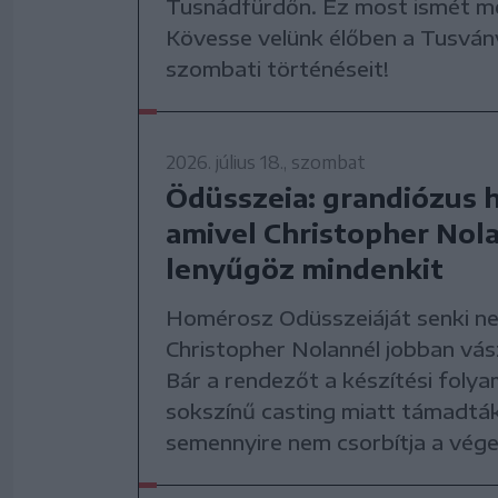
Tusnádfürdőn. Ez most ismét m
Kövesse velünk élőben a Tusvá
szombati történéseit!
2026. július 18., szombat
Ödüsszeia: grandiózus 
amivel Christopher Nol
lenyűgöz mindenkit
Homérosz Odüsszeiáját senki ne
Christopher Nolannél jobban vás
Bár a rendezőt a készítési folya
sokszínű casting miatt támadtá
semennyire nem csorbítja a vége