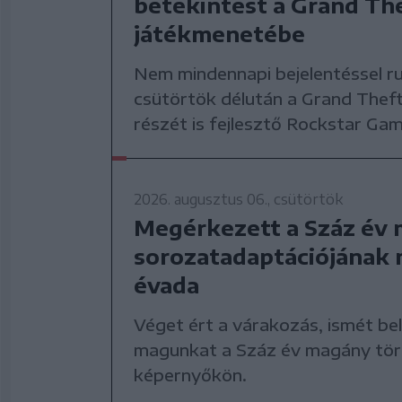
betekintést a Grand The
játékmenetébe
Nem mindennapi bejelentéssel ru
csütörtök délután a Grand Thef
részét is fejlesztő Rockstar Gam
2026. augusztus 06., csütörtök
Megérkezett a Száz év
sorozatadaptációjának
évada
Véget ért a várakozás, ismét be
magunkat a Száz év magány tör
képernyőkön.