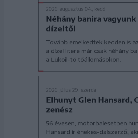
2026. augusztus 04., kedd
Néhány banira vagyunk a
dízeltől
Tovább emelkedtek kedden is a
a dízel litere már csak néhány ban
a Lukoil-töltőállomásokon.
2026. július 29., szerda
Elhunyt Glen Hansard, O
zenész
56 évesen, motorbalesetben hun
Hansard ír énekes-dalszerző, ak