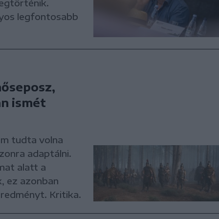
egtörténik.
nyos legfontosabb
hőseposz,
an ismét
m tudta volna
zonra adaptálni.
mat alatt a
k, ez azonban
redményt. Kritika.