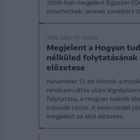
2006-ban megjelent Egyszer (On
ismerhetnek, aminek zenéjéért Os
2026. július 29., szerda
Megjelent a Hogyan tud
nélküled folytatásának 
előzetese
November 12-én érkezik a mozi
rendszerváltás utáni legnépszer
folytatása, a Hogyan tudnék élni
második része. A kedvcsináló pl
megjelent az első előzetes.