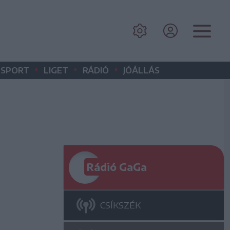
•
•
•
SPORT
LIGET
RÁDIÓ
JÓÁLLÁS
Rádió GaGa
CSÍKSZÉK