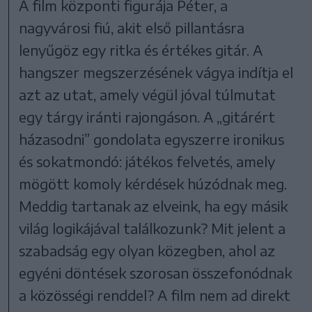
A film központi figurája Péter, a
nagyvárosi fiú, akit első pillantásra
lenyűgöz egy ritka és értékes gitár. A
hangszer megszerzésének vágya indítja el
azt az utat, amely végül jóval túlmutat
egy tárgy iránti rajongáson. A „gitárért
házasodni” gondolata egyszerre ironikus
és sokatmondó: játékos felvetés, amely
mögött komoly kérdések húzódnak meg.
Meddig tartanak az elveink, ha egy másik
világ logikájával találkozunk? Mit jelent a
szabadság egy olyan közegben, ahol az
egyéni döntések szorosan összefonódnak
a közösségi renddel? A film nem ad direkt