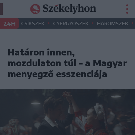
•
•
•
24H
CSÍKSZÉK
GYERGYÓSZÉK
HÁROMSZÉK
Határon innen,
mozdulaton túl – a Magyar
menyegző esszenciája