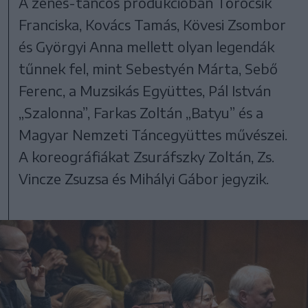
A zenés-táncos produkcióban Törőcsik
Franciska, Kovács Tamás, Kövesi Zsombor
és Györgyi Anna mellett olyan legendák
tűnnek fel, mint Sebestyén Márta, Sebő
Ferenc, a Muzsikás Együttes, Pál István
„Szalonna”, Farkas Zoltán „Batyu” és a
Magyar Nemzeti Táncegyüttes művészei.
A koreográfiákat Zsuráfszky Zoltán, Zs.
Vincze Zsuzsa és Mihályi Gábor jegyzik.