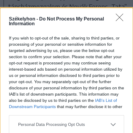
táncházmozgalom és Novák Ferenc „Tata”
koreográfus munkássága előtt. Az
Székelyhon -
Do Not Process My Personal
Information
operatőri munkát Lajos Tamás jegyzi, aki
producerként is részt vett a
If you wish to opt-out of the sale, sharing to third parties, or
produkcióban. A zene Káel Norbert
processing of your personal or sensitive information for
targeted advertising by us, please use the below opt-out
nevéhez fűződik, a vágást Kiss Viktória és
section to confirm your selection. Please note that after your
Makk Lili végezte.
opt-out request is processed you may continue seeing
interest-based ads based on personal information utilized by
us or personal information disclosed to third parties prior to
your opt-out. You may separately opt-out of the further
korábban írtuk
disclosure of your personal information by third parties on the
IAB’s list of downstream participants. This information may
also be disclosed by us to third parties on the
IAB’s List of
Downstream Participants
that may further disclose it to other
third parties.
Personal Data Processing Opt Outs