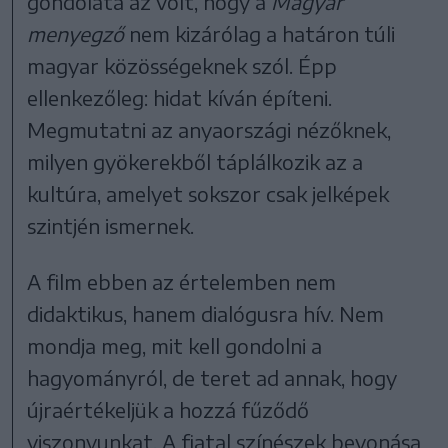
gondolata az volt, hogy a
Magyar
menyegző
nem kizárólag a határon túli
magyar közösségeknek szól. Épp
ellenkezőleg: hidat kíván építeni.
Megmutatni az anyaországi nézőknek,
milyen gyökerekből táplálkozik az a
kultúra, amelyet sokszor csak jelképek
szintjén ismernek.
A film ebben az értelemben nem
didaktikus, hanem dialógusra hív. Nem
mondja meg, mit kell gondolni a
hagyományról, de teret ad annak, hogy
újraértékeljük a hozzá fűződő
viszonyunkat. A fiatal színészek bevonása