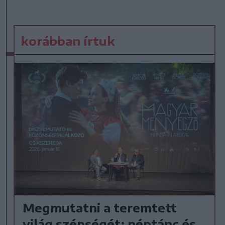
korábban írtuk
Megmutatni a teremtett
világ szépségét: néptánc és