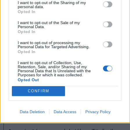
I want to opt-out of the Sharing of my
personal data.
Opted In
I want to opt-out of the Sale of my
Personal Data.
Opted In
Négy székelyföldi városban
vetítik premier előtt a
I want to opt-out of processing my
Personal Data for Targeted Advertising.
Magyar menyegző című
Opted In
filmet
I want to opt-out of Collection, Use,
Retention, Sale, and/or Sharing of my
Personal Data that Is Unrelated with the
Négy székelyföldi városban lesz premier
Purposes for which it was collected.
előtti vetítése a Káel Csaba filmügyi
Opted Out
kormánybiztos által rendezett Magyar
CONFIRM
menyegző című filmnek, amelyet
kalotaszegi és más erdélyi helyszíneken
is forgattak.
Data Deletion
Data Access
Privacy Policy