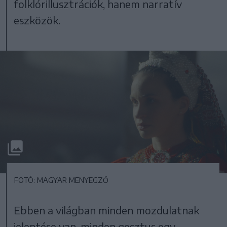
folklórillusztrációk, hanem narratív
eszközök.
FOTÓ: MAGYAR MENYEGZŐ
Ebben a világban minden mozdulatnak
jelentése van, minden gesztus egy