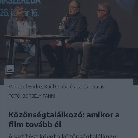
Venczel Endre, Káel Csaba és Lajos Tamás
FOTÓ: BORBÉLY FANNI
Közönségtalálkozó: amikor a
film tovább él
A vetítést követő közönségtalálkozó