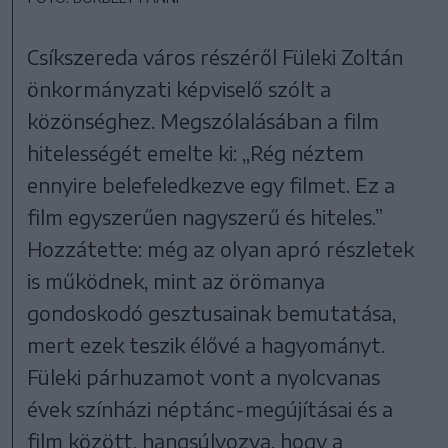
Csíkszereda város részéről Füleki Zoltán
önkormányzati képviselő szólt a
közönséghez. Megszólalásában a film
hitelességét emelte ki: „Rég néztem
ennyire belefeledkezve egy filmet. Ez a
film egyszerűen nagyszerű és hiteles.”
Hozzátette: még az olyan apró részletek
is működnek, mint az örömanya
gondoskodó gesztusainak bemutatása,
mert ezek teszik élővé a hagyományt.
Füleki párhuzamot vont a nyolcvanas
évek színházi néptánc-megújításai és a
film között, hangsúlyozva, hogy a