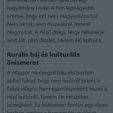
hagyomány része. A film legnagyobb
erénye, hogy ezt nem magyarázza túl.
Nem oktat, nem muzealizál, hanem
megmutat. A néző dolga, hogy felismerje:
amit lát, nem díszlet, hanem élő kultúra.
Rurális báj és kulturális
önismeret
A
Magyar menyegző
bája elsősorban
abból fakad, hogy nem kívülről tekint a
falusi világra. Nem egzotikumként kezeli a
népi kultúrát, hanem természetes
közegként. Ez különösen fontos egy olyan
korban, amikor a hagyomány gyakran