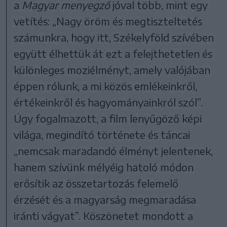
a
Magyar menyegző
jóval több, mint egy
vetítés: „Nagy öröm és megtiszteltetés
számunkra, hogy itt, Székelyföld szívében
együtt élhettük át ezt a felejthetetlen és
különleges moziélményt, amely valójában
éppen rólunk, a mi közös emlékeinkről,
értékeinkről és hagyományainkról szól”.
Úgy fogalmazott, a film lenyűgöző képi
világa, megindító története és táncai
„nemcsak maradandó élményt jelentenek,
hanem szívünk mélyéig hatoló módon
erősítik az összetartozás felemelő
érzését és a magyarság megmaradása
iránti vágyat”. Köszönetet mondott a