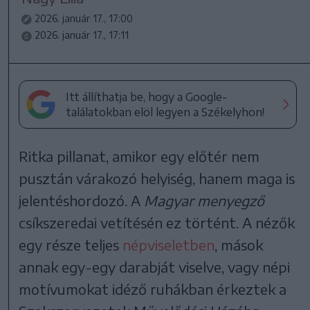
2026. január 17., 17:00
2026. január 17., 17:11
Itt állíthatja be, hogy a Google-
találatokban elöl legyen a Székelyhon!
Ritka pillanat, amikor egy előtér nem
pusztán várakozó helyiség, hanem maga is
jelentéshordozó. A
Magyar menyegző
csíkszeredai vetítésén ez történt. A nézők
egy része teljes
népviseletben
, mások
annak egy-egy darabját viselve, vagy népi
motívumokat idéző ruhákban érkeztek a