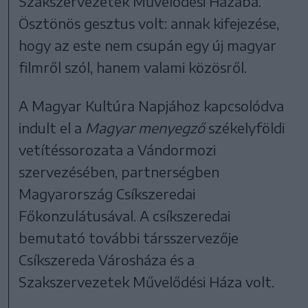
Szakszervezetek Művelődési Házába.
Ösztönös gesztus volt: annak kifejezése,
hogy az este nem csupán egy új magyar
filmről szól, hanem valami közösről.
A Magyar Kultúra Napjához kapcsolódva
indult el a
Magyar menyegző
székelyföldi
vetítéssorozata a Vándormozi
szervezésében, partnerségben
Magyarország Csíkszeredai
Főkonzulátusával. A csíkszeredai
bemutató további társszervezője
Csíkszereda Városháza és a
Szakszervezetek Művelődési Háza volt.