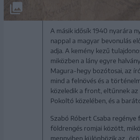
A másik idősík 1940 nyarára ny
nappal a magyar bevonulás elő
adja. A kemény kezű tulajdono
miközben a lány egyre halványu
Magura-hegy bozótosai, az írónő 
mind a felnövés és a történelm
közeledik a front, eltűnnek az
Pokoltó közelében, és a barát
Szabó Róbert Csaba regénye fé
földrengés romjai között, mikö
mennyiben különbözik az „örök