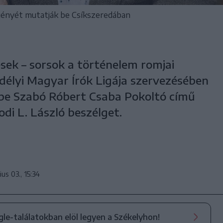
ényét mutatják be Csíkszeredában
sek – sorsok a történelem romjai
délyi Magyar Írók Ligája szervezésében
be Szabó Róbert Csaba Pokoltó című
odi L. László beszélget.
us 03., 15:34
ogle-találatokban elöl legyen a Székelyhon!