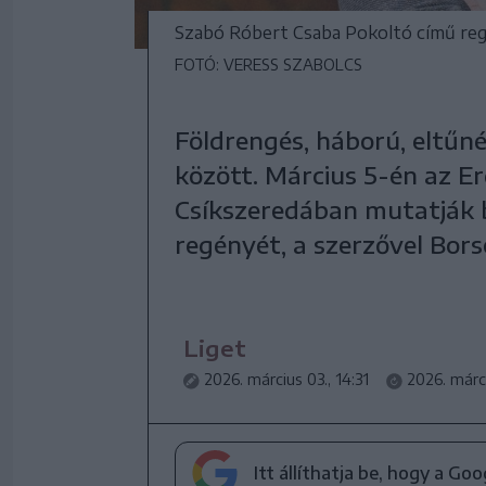
Szabó Róbert Csaba Pokoltó című reg
FOTÓ: VERESS SZABOLCS
Földrengés, háború, eltűné
között. Március 5-én az Er
Csíkszeredában mutatják 
regényét, a szerzővel Bors
Liget
2026. március 03., 14:31
2026. márci
Itt állíthatja be, hogy a Go