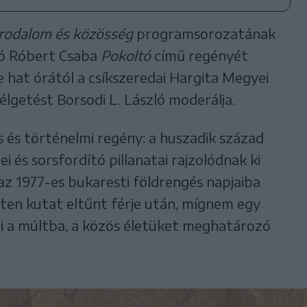
Irodalom és közösség
programsorozatának
ó Róbert Csaba
Pokoltó
című regényét
 hat órától a csíkszeredai Hargita Megyei
lgetést Borsodi L. László moderálja.
 és történelmi regény: a huszadik század
ei és sorsfordító pillanatai rajzolódnak ki
az 1977-es bukaresti földrengés napjaiba
tten kutat eltűnt férje után, mígnem egy
íti a múltba, a közös életüket meghatározó