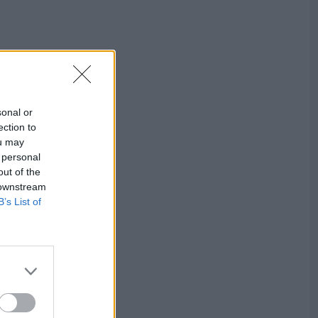
sonal or
ection to
ou may
 personal
out of the
 downstream
B’s List of