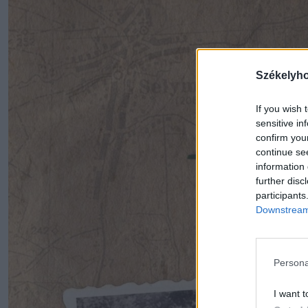
Székelyh
If you wish 
sensitive in
confirm you
continue se
information 
further disc
participants
Downstream 
Persona
I want t