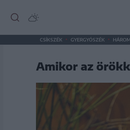
•
•
CSÍKSZÉK
GYERGYÓSZÉK
HÁROM
Amikor az örökké