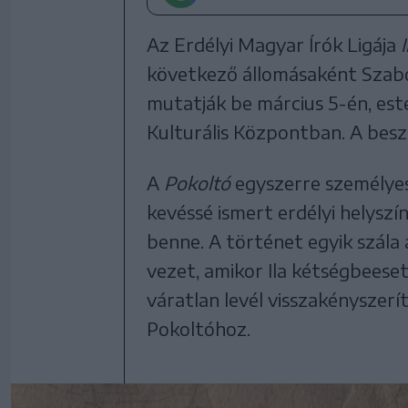
Az Erdélyi Magyar Írók Ligája
következő állomásaként Szab
mutatják be március 5-én, este
Kulturális Központban. A beszé
A
Pokoltó
egyszerre személyes
kevéssé ismert erdélyi helyszín
benne. A történet egyik szála 
vezet, amikor Ila kétségbeese
váratlan levél visszakényszer
Pokoltóhoz.