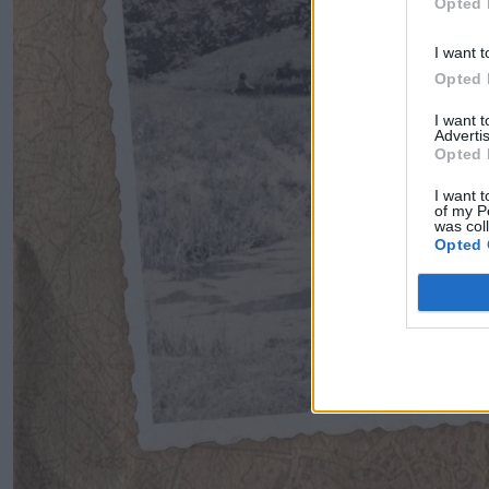
Opted 
I want t
Opted 
I want 
Advertis
Opted 
I want t
of my P
was col
Opted 