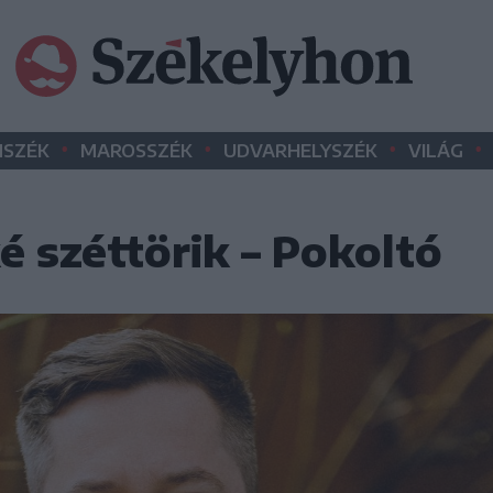
•
•
•
•
SZÉK
MAROSSZÉK
UDVARHELYSZÉK
VILÁG
 széttörik – Pokoltó