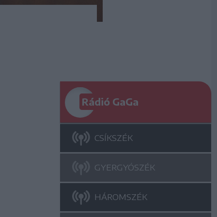
Rádió GaGa
CSÍKSZÉK
GYERGYÓSZÉK
HÁROMSZÉK