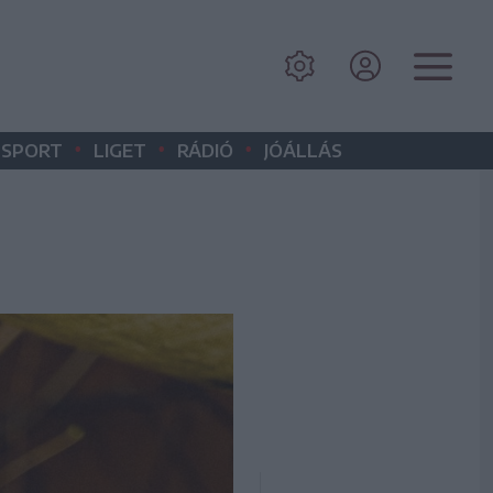
•
•
•
SPORT
LIGET
RÁDIÓ
JÓÁLLÁS