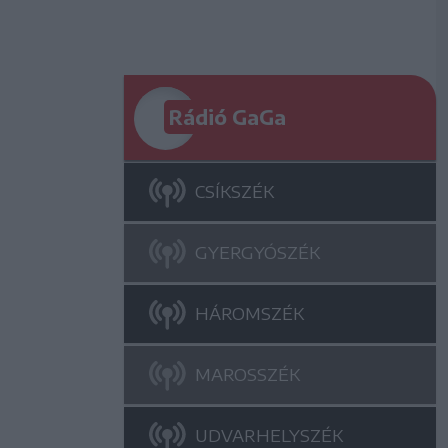
Rádió GaGa
CSÍKSZÉK
GYERGYÓSZÉK
HÁROMSZÉK
MAROSSZÉK
UDVARHELYSZÉK