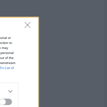
sonal or
ection to
ou may
 personal
out of the
 downstream
B’s List of