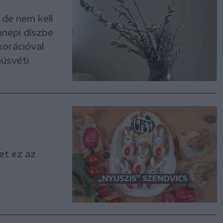
 de nem kell
nnepi díszbe
korációval
húsvéti
het ez az