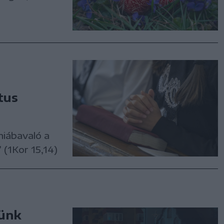
tus
hiábavaló a
” (1Kor 15,14)
günk