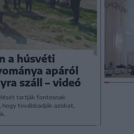
n a húsvéti
yománya apáról
yra száll – videó
ését tartják fontosnak
s, hogy továbbadják azokat,
k.