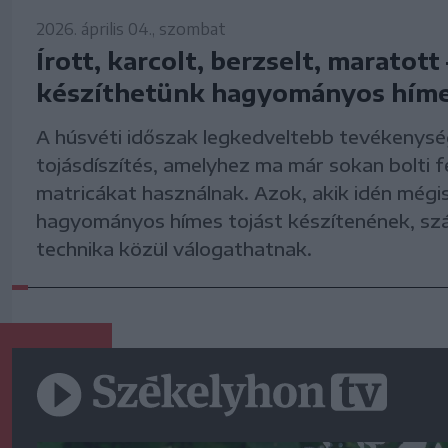
2026. április 04., szombat
Írott, karcolt, berzselt, maratott 
készíthetünk hagyományos híme
A húsvéti időszak legkedveltebb tevékenysé
tojásdíszítés, amelyhez ma már sokan bolti f
matricákat használnak. Azok, akik idén mégi
hagyományos hímes tojást készítenének, s
technika közül válogathatnak.