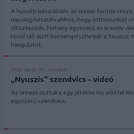
A húsvéti készülődés az ünnep fontos része,
napokig készülni ahhoz, hogy otthonunkat ü
öltöztessük. Néhány egyszerű és kreatív de
rövid idő alatt becsempészhetjük a tavaszi, 
hangulatot.
2026. április 04., szombat
„Nyuszis” szendvics – videó
Az ünnepi asztalra egy játékos kis előétel le
egyszerű szendvics.