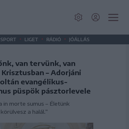
•
•
•
SPORT
LIGET
RÁDIÓ
JÓÁLLÁS
őnk, van tervünk, van
 Krisztusban – Adorjáni
oltán evangélikus-
nus püspök pásztorlevele
a in morte sumus – Életünk
körülvesz a halál.”