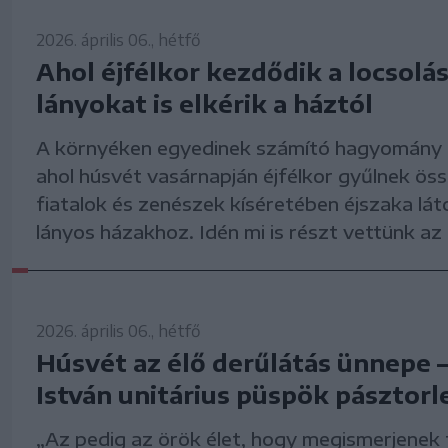
2026. április 06., hétfő
Ahol éjfélkor kezdődik a locsolás
lányokat is elkérik a háztól
A környéken egyedinek számító hagyomány 
ahol húsvét vasárnapján éjfélkor gyűlnek össz
fiatalok és zenészek kíséretében éjszaka lát
lányos házakhoz. Idén mi is részt vettünk a
2026. április 06., hétfő
Húsvét az élő derűlátás ünnepe 
István unitárius püspök pásztorl
„Az pedig az örök élet, hogy megismerjenek 