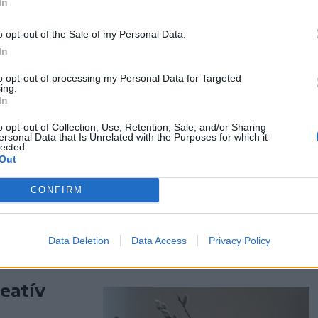
In
o opt-out of the Sale of my Personal Data.
In
és
to opt-out of processing my Personal Data for Targeted
ing.
yban
In
tán vallási
o opt-out of Collection, Use, Retention, Sale, and/or Sharing
ersonal Data that Is Unrelated with the Purposes for which it
er. Pozsony
lected.
Out
nek tovább a
össégi és
CONFIRM
Data Deletion
Data Access
Privacy Policy
eatív