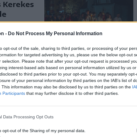
s Kerekes
le
lból való
on -
Do Not Process My Personal Information
ényre. (1Pt
to opt-out of the sale, sharing to third parties, or processing of your per
formation for targeted advertising by us, please use the below opt-out s
r selection. Please note that after your opt-out request is processed y
eing interest-based ads based on personal information utilized by us or
disclosed to third parties prior to your opt-out. You may separately opt-
erre
losure of your personal information by third parties on the IAB’s list of
. This information may also be disclosed by us to third parties on the
IA
Participants
that may further disclose it to other third parties.
or, mind
 a böjtös
l Data Processing Opt Outs
 mennyiségű
o opt-out of the Sharing of my personal data.