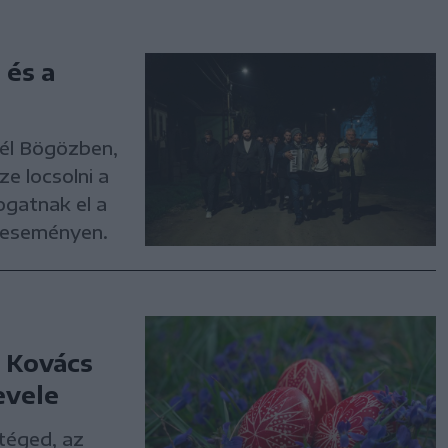
 és a
él Bögözben,
e locsolni a
ogatnak el a
z eseményen.
– Kovács
evele
téged, az