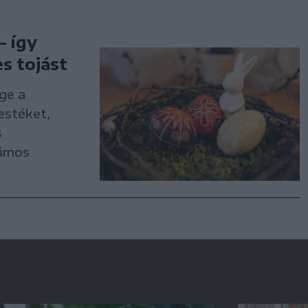
– így
s tojást
ge a
estéket,
s
zámos