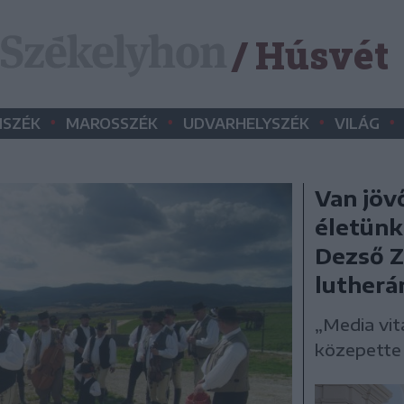
/ Húsvét
•
•
•
•
SZÉK
MAROSSZÉK
UDVARHELYSZÉK
VILÁG
Van jöv
életünk
Dezső Z
lutherá
„Media vit
közepette 