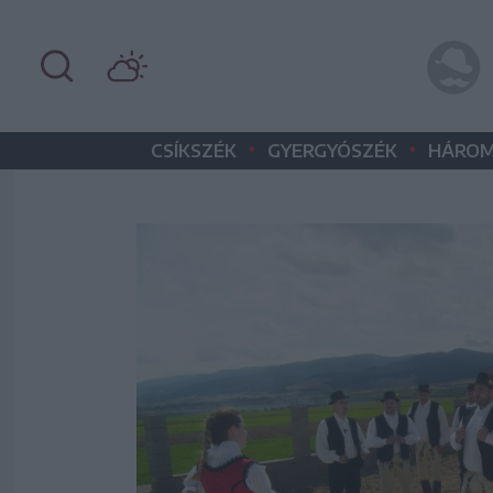
•
•
CSÍKSZÉK
GYERGYÓSZÉK
HÁROM