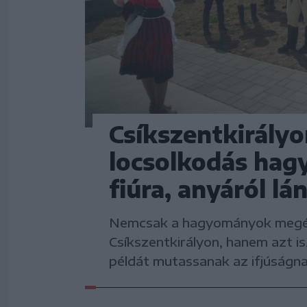
Csíkszentkirályo
locsolkodás hag
fiúra, anyáról lán
Nemcsak a hagyományok megél
Csíkszentkirályon, hanem azt i
példát mutassanak az ifjúságna