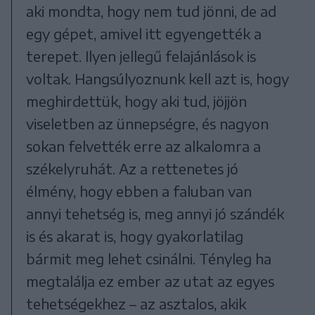
aki mondta, hogy nem tud jönni, de ad
egy gépet, amivel itt egyengették a
terepet. Ilyen jellegű felajánlások is
voltak. Hangsúlyoznunk kell azt is, hogy
meghirdettük, hogy aki tud, jöjjön
viseletben az ünnepségre, és nagyon
sokan felvették erre az alkalomra a
székelyruhát. Az a rettenetes jó
élmény, hogy ebben a faluban van
annyi tehetség is, meg annyi jó szándék
is és akarat is, hogy gyakorlatilag
bármit meg lehet csinálni. Tényleg ha
megtalálja ez ember az utat az egyes
tehetségekhez – az asztalos, akik