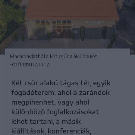
Madártávlatból a két csűr alakú épület
FOTÓ: PINTI ATTILA
Két csűr alakú tágas tér, egyik
fogadóterem, ahol a zarándok
megpihenhet, vagy ahol
különböző foglalkozásokat
lehet tartani, a másik
kiállítások, konferenciák,