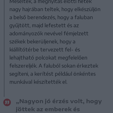
Mesélték, a megnyitás előtti hetek
nagy hajrában teltek, hogy elkészüljön
a belső berendezés, hogy a faluban
gyűjtött, majd lefestett és az
adományozók nevével fémjelzett
székek bekerüljenek, hogy a
kiállítótérbe tervezett fel- és
lehajtható polcokat megfelelően
felszereljék. A faluból sokan érkeztek
segíteni, a kerítést például önkéntes
munkával készítették el.
„Nagyon jó érzés volt, hogy
jöttek az emberek és