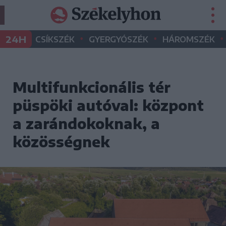
•
•
•
24H
CSÍKSZÉK
GYERGYÓSZÉK
HÁROMSZÉK
Multifunkcionális tér
püspöki autóval: központ
a zarándokoknak, a
közösségnek