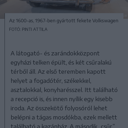
Az 1600-as, 1967-ben gyártott fekete Volkswagen
FOTÓ: PINTI ATTILA
A látogató- és zarándokközpont
egyházi telken épült, és két csűralakú
térből áll. Az első teremben kapott
helyet a fogadótér, székekkel,
asztalokkal, konyharésszel. Itt található
a recepció is, és innen nyílik egy kisebb
iroda. Az összekötő folyosóról lehet
belépni a tágas mosdókba, ezek mellett
található a kazánház. A második „csűr”