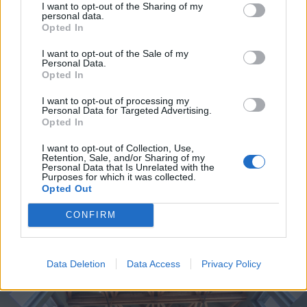
I want to opt-out of the Sharing of my
hogy legyen egy olyan hely, ahová ha
personal data.
Opted In
bejön a gyermek, akkor megbecsülve
I want to opt-out of the Sale of my
érezze magát, hogy egy ilyen szép
Personal Data.
Opted In
térben zenél, fest, szakkörre jön stb. És
nyilván a konferenciaterem sem évente
I want to opt-out of processing my
Personal Data for Targeted Advertising.
Opted In
egyszer, hanem bárhányszor
használható” – nyomatékosította.
I want to opt-out of Collection, Use,
Retention, Sale, and/or Sharing of my
Personal Data that Is Unrelated with the
Purposes for which it was collected.
Opted Out
CONFIRM
Data Deletion
Data Access
Privacy Policy