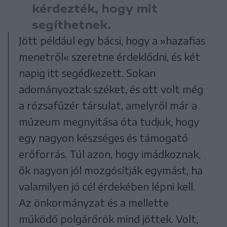
kérdezték, hogy mit
segíthetnek.
Jött például egy bácsi, hogy a »hazafias
menetről« szeretne érdeklődni, és két
napig itt segédkezett. Sokan
adományoztak széket, és ott volt még
a rózsafűzér társulat, amelyről már a
múzeum megnyitása óta tudjuk, hogy
egy nagyon készséges és támogató
erőforrás. Túl azon, hogy imádkoznak,
ők nagyon jól mozgósítják egymást, ha
valamilyen jó cél érdekében lépni kell.
Az önkormányzat és a mellette
működő polgárőrök mind jöttek. Volt,