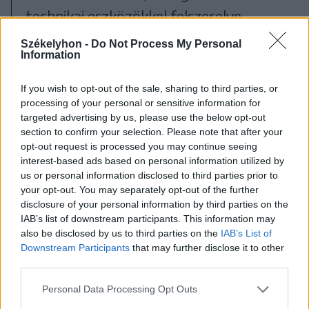
technikai eszközökkel felszerelve.
Igyekeztek úgy megtervezni a
Székelyhon -
Do Not Process My Personal
Information
látogatóközpontot, hogy ne csak a
múzeum rendezvényeinek, hanem más
If you wish to opt-out of the sale, sharing to third parties, or
helyi eseményeknek is méltó helyszíne
processing of your personal or sensitive information for
targeted advertising by us, please use the below opt-out
legyen. „Mivel az épület itt van az
section to confirm your selection. Please note that after your
általános iskolával szemben, ahol nincs
opt-out request is processed you may continue seeing
interest-based ads based on personal information utilized by
egy olyan terem, ahol például
us or personal information disclosed to third parties prior to
karácsonyi ünnepségre össze tudják
your opt-out. You may separately opt-out of the further
disclosure of your personal information by third parties on the
gyűjteni a gyerekeket, szeretnénk,
IAB’s list of downstream participants. This information may
also be disclosed by us to third parties on the
IAB’s List of
hogy a pedagógusok ezt tudják
Downstream Participants
that may further disclose it to other
használni. Vagy vannak délutáni
third parties.
tevékenységek, és bízunk benne, hogy
Personal Data Processing Opt Outs
még lesz több is. Fontosnak tartottuk,