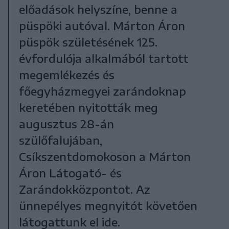
előadások helyszíne, benne a
püspöki autóval. Márton Áron
püspök születésének 125.
évfordulója alkalmából tartott
megemlékezés és
főegyházmegyei zarándoknap
keretében nyitották meg
augusztus 28-án
szülőfalujában,
Csíkszentdomokoson a Márton
Áron Látogató- és
Zarándokközpontot. Az
ünnepélyes megnyitót követően
látogattunk el ide.