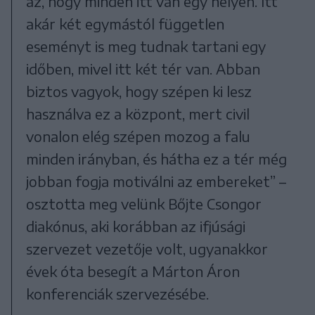
az, hogy minden itt van egy helyen. Itt
akár két egymástól független
eseményt is meg tudnak tartani egy
időben, mivel itt két tér van. Abban
biztos vagyok, hogy szépen ki lesz
használva ez a központ, mert civil
vonalon elég szépen mozog a falu
minden irányban, és hátha ez a tér még
jobban fogja motiválni az embereket” –
osztotta meg velünk Bőjte Csongor
diakónus, aki korábban az ifjúsági
szervezet vezetője volt, ugyanakkor
évek óta besegít a Márton Áron
konferenciák szervezésébe.