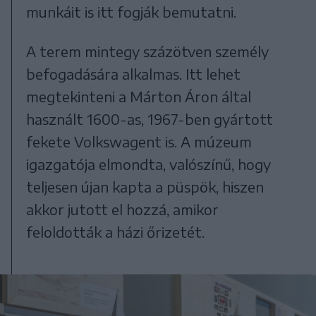
munkáit is itt fogják bemutatni.
A terem mintegy százötven személy
befogadására alkalmas. Itt lehet
megtekinteni a Márton Áron által
használt 1600-as, 1967-ben gyártott
fekete Volkswagent is. A múzeum
igazgatója elmondta, valószínű, hogy
teljesen újan kapta a püspök, hiszen
akkor jutott el hozzá, amikor
feloldották a házi őrizetét.