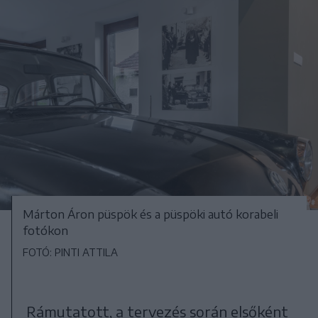
Márton Áron püspök és a püspöki autó korabeli
fotókon
FOTÓ: PINTI ATTILA
Rámutatott, a tervezés során elsőként