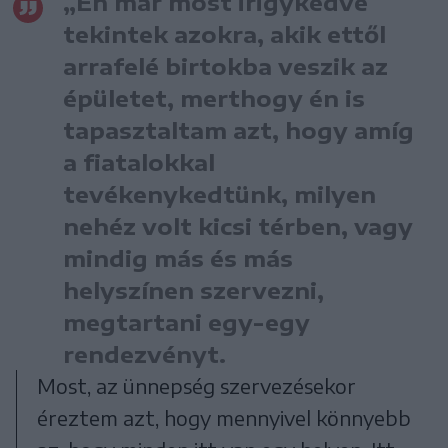
„Én már most irigykedve
tekintek azokra, akik ettől
arrafelé birtokba veszik az
épületet, merthogy én is
tapasztaltam azt, hogy amíg
a fiatalokkal
tevékenykedtünk, milyen
nehéz volt kicsi térben, vagy
mindig más és más
helyszínen szervezni,
megtartani egy-egy
rendezvényt.
Most, az ünnepség szervezésekor
éreztem azt, hogy mennyivel könnyebb