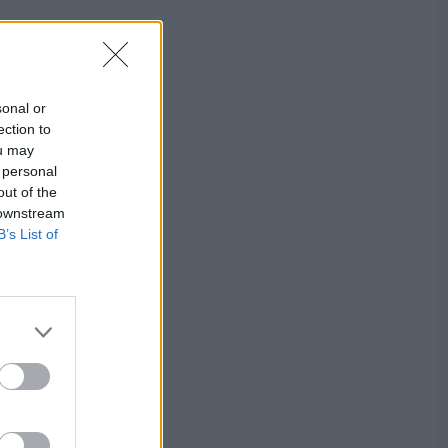
sonal or
ection to
ou may
 personal
out of the
 downstream
B’s List of