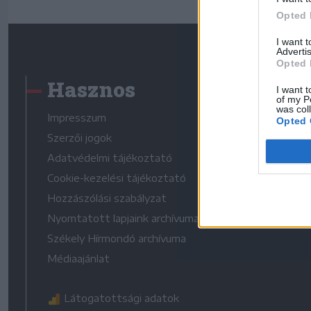
Opted 
I want 
Advertis
Opted 
Hasznos
I want t
of my P
was col
Impresszum
Opted 
Szerzői jogok
Adatvédelmi tájékoztató
Cookie-kezelési tájékoztató
Hozzászólási szabályzat
Nyomtatott lapjaink archívuma
Székely Hírmondó archívuma
Médiaajánlat
Látogatottsági adatok