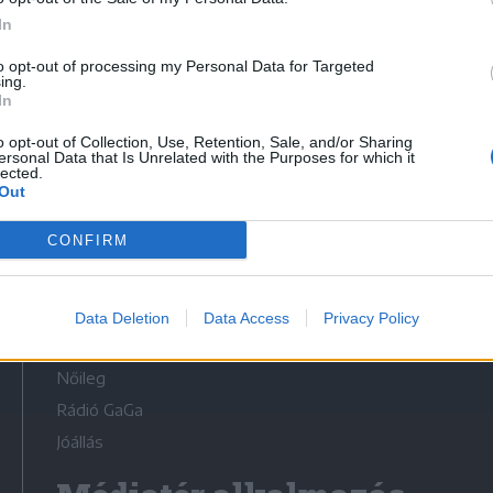
In
to opt-out of processing my Personal Data for Targeted
ing.
In
Médiatér
o opt-out of Collection, Use, Retention, Sale, and/or Sharing
ersonal Data that Is Unrelated with the Purposes for which it
lected.
Székely Sport
Out
Liget
CONFIRM
Krónika
Bihari Napló
Erdélyi Napló
Data Deletion
Data Access
Privacy Policy
Főtér
Nőileg
Rádió GaGa
Jóállás