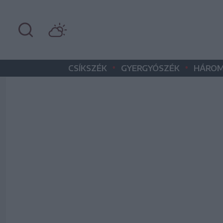
•
•
CSÍKSZÉK
GYERGYÓSZÉK
HÁROM