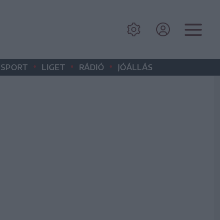
•
•
•
SPORT
LIGET
RÁDIÓ
JÓÁLLÁS