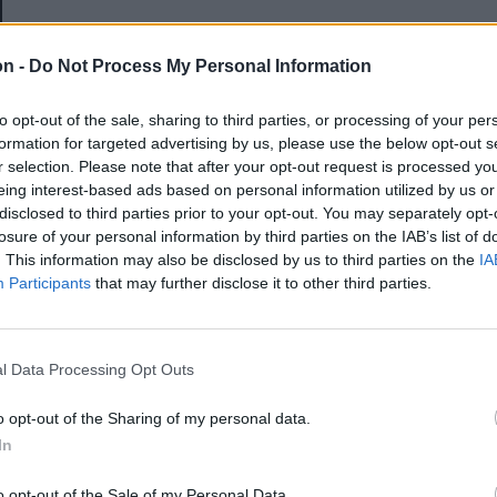
E-mail-cím
on -
Do Not Process My Personal Information
to opt-out of the sale, sharing to third parties, or processing of your per
Jelszó
formation for targeted advertising by us, please use the below opt-out s
r selection. Please note that after your opt-out request is processed y
eing interest-based ads based on personal information utilized by us or
disclosed to third parties prior to your opt-out. You may separately opt-
Elfelejtette a jelszavát?
losure of your personal information by third parties on the IAB’s list of
. This information may also be disclosed by us to third parties on the
IA
Participants
that may further disclose it to other third parties.
BEJELENTKEZÉS
Regisztráció
l Data Processing Opt Outs
o opt-out of the Sharing of my personal data.
In
o opt-out of the Sale of my Personal Data.