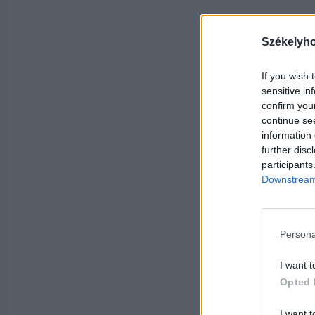
Székelyh
If you wish 
sensitive in
confirm you
continue se
information 
further disc
participants
Downstream 
Persona
I want t
Opted 
I want t