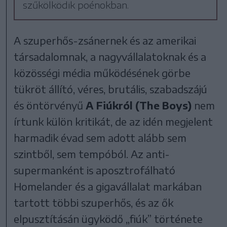
szűkölködik poénokban.
A szuperhős-zsánernek és az amerikai
társadalomnak, a nagyvállalatoknak és a
közösségi média működésének görbe
tükröt állító, véres, brutális, szabadszájú
és öntörvényű
A Fiúkról (The Boys)
nem
írtunk külön kritikát, de az idén megjelent
harmadik évad sem adott alább sem
szintből, sem tempóból. Az anti-
supermanként is aposztrofálható
Homelander és a gigavállalat markában
tartott többi szuperhős, és az ők
elpusztításán ügyködő „fiúk” története