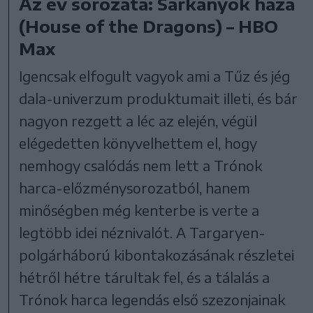
Az év sorozata: Sárkányok háza
(House of the Dragons) – HBO
Max
Igencsak elfogult vagyok ami a Tűz és jég
dala-univerzum produktumait illeti, és bár
nagyon rezgett a léc az elején, végül
elégedetten könyvelhettem el, hogy
nemhogy csalódás nem lett a Trónok
harca-előzménysorozatból, hanem
minőségben még kenterbe is verte a
legtöbb idei néznivalót. A Targaryen-
polgárháború kibontakozásának részletei
hétről hétre tárultak fel, és a tálalás a
Trónok harca legendás első szezonjainak