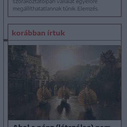
szórakoztatóipari vállalat egyelőre
megállíthatatlannak tűnik. Elemzés.
korábban írtuk
Ahol a pénz (látszólag) nem