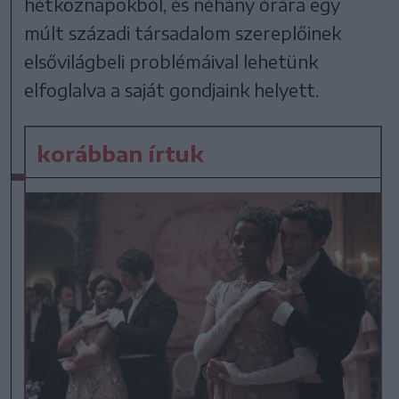
hétköznapokból, és néhány órára egy
múlt századi társadalom szereplőinek
elsővilágbeli problémáival lehetünk
elfoglalva a saját gondjaink helyett.
korábban írtuk