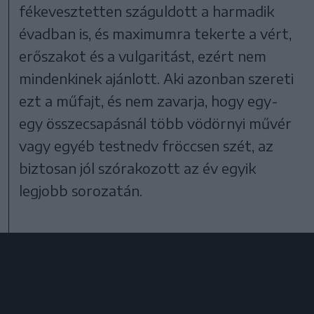
fékevesztetten száguldott a harmadik
évadban is, és maximumra tekerte a vért,
erőszakot és a vulgaritást, ezért nem
mindenkinek ajánlott. Aki azonban szereti
ezt a műfajt, és nem zavarja, hogy egy-
egy összecsapásnál több vödörnyi művér
vagy egyéb testnedv fröccsen szét, az
biztosan jól szórakozott az év egyik
legjobb sorozatán.