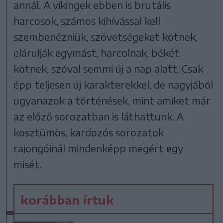
annál. A vikingek ebben is brutális
harcosok, számos kihívással kell
szembenézniük, szövetségeket kötnek,
elárulják egymást, harcolnak, békét
kötnek, szóval semmi új a nap alatt. Csak
épp teljesen új karakterekkel, de nagyjából
ugyanazok a történések, mint amiket már
az előző sorozatban is láthattunk. A
kosztümös, kardozós sorozatok
rajongóinál mindenképp megért egy
misét.
korábban írtuk