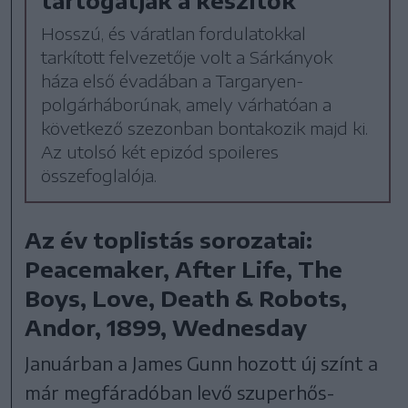
tartogatják a készítők
Hosszú, és váratlan fordulatokkal
tarkított felvezetője volt a Sárkányok
háza első évadában a Targaryen-
polgárháborúnak, amely várhatóan a
következő szezonban bontakozik majd ki.
Az utolsó két epizód spoileres
összefoglalója.
Az év toplistás sorozatai:
Peacemaker, After Life, The
Boys, Love, Death & Robots,
Andor, 1899, Wednesday
Januárban a James Gunn hozott új színt a
már megfáradóban levő szuperhős-