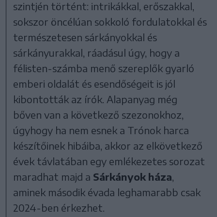
szintjén történt: intrikákkal, erőszakkal,
sokszor öncélúan sokkoló fordulatokkal és
természetesen sárkányokkal és
sárkányurakkal, ráadásul úgy, hogy a
félisten-számba menő szereplők gyarló
emberi oldalát és esendőségeit is jól
kibontották az írók. Alapanyag még
bőven van a következő szezonokhoz,
úgyhogy ha nem esnek a Trónok harca
készítőinek hibáiba, akkor az elkövetkező
évek távlatában egy emlékezetes sorozat
maradhat majd a
Sárkányok háza
,
aminek második évada leghamarabb csak
2024-ben érkezhet.