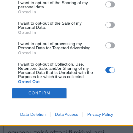
I want to opt-out of the Sharing of my
personal data.
Opted In
•
VIDEÓ: HBO MAX
I want to opt-out of the Sale of my
Nyilván ettől nem lett az ex-pankrátor
Personal Data.
Opted In
John Cena egy hiteles színész, de amit a
I want to opt-out of processing my
békeharcosként mutat, az
Personal Data for Targeted Advertising.
Opted In
megsüvegelendő, Gunn pedig ismét
I want to opt-out of Collection, Use,
bebizonyítja, hogy nagyon ért a
Retention, Sale, and/or Sharing of my
Personal Data that Is Unrelated with the
szuperhős-történetek adaptálásához, így
Purposes for which it was collected.
Opted Out
kíváncsian várjuk, hogy miket fog kihozni a
DC-univerzumból, aminek immár a fejese
CONFIRM
lett. De előtte jövő tavasszal még
láthatjuk, hogy miként zárja le a Marvelnél
Data Deletion
Data Access
Privacy Policy
a Galaxis Őrzői-sztorit, a harmadik és
egyben utolsó ottani filmjével, ami