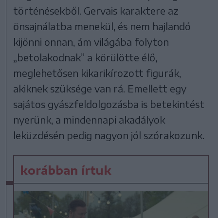
történésekből. Gervais karaktere az
önsajnálatba menekül, és nem hajlandó
kijönni onnan, ám világába folyton
„betolakodnak” a körülötte élő,
meglehetősen kikarikírozott figurák,
akiknek szüksége van rá. Emellett egy
sajátos gyászfeldolgozásba is betekintést
nyerünk, a mindennapi akadályok
leküzdésén pedig nagyon jól szórakozunk.
korábban írtuk