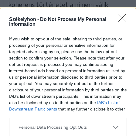
koherens történetet ami nem válik
katyvasszá, mindezek mellett a
Székelyhon -
Do Not Process My Personal
humorfaktort sem fogták vissza James
Information
Gunnék, az intró pedig a legjobb sorozat-
If you wish to opt-out of the sale, sharing to third parties, or
nyitány ami valaha készült.
processing of your personal or sensitive information for
targeted advertising by us, please use the below opt-out
section to confirm your selection. Please note that after your
opt-out request is processed you may continue seeing
interest-based ads based on personal information utilized by
us or personal information disclosed to third parties prior to
your opt-out. You may separately opt-out of the further
disclosure of your personal information by third parties on the
IAB’s list of downstream participants. This information may
also be disclosed by us to third parties on the
IAB’s List of
Downstream Participants
that may further disclose it to other
third parties.
Personal Data Processing Opt Outs