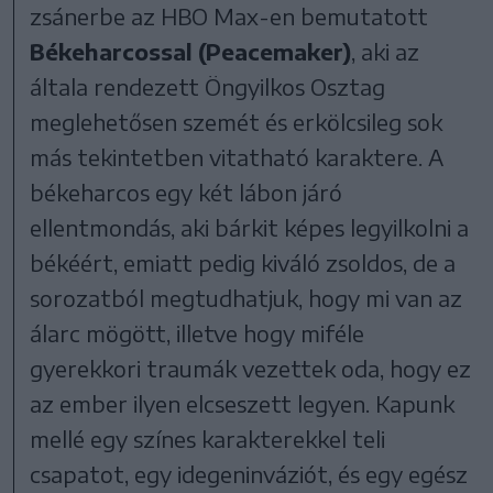
zsánerbe az HBO Max-en bemutatott
Békeharcossal (Peacemaker)
, aki az
általa rendezett Öngyilkos Osztag
meglehetősen szemét és erkölcsileg sok
más tekintetben vitatható karaktere. A
békeharcos egy két lábon járó
ellentmondás, aki bárkit képes legyilkolni a
békéért, emiatt pedig kiváló zsoldos, de a
sorozatból megtudhatjuk, hogy mi van az
álarc mögött, illetve hogy miféle
gyerekkori traumák vezettek oda, hogy ez
az ember ilyen elcseszett legyen. Kapunk
mellé egy színes karakterekkel teli
csapatot, egy idegeninváziót, és egy egész