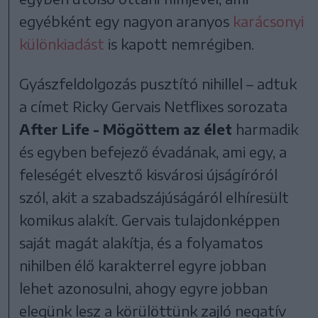
egyébként egy nagyon aranyos
karácsonyi
különkiadást
is kapott nemrégiben.
Gyászfeldolgozás pusztító nihillel – adtuk
a címet Ricky Gervais Netflixes sorozata
After Life - Mögöttem az élet
harmadik
és egyben befejező évadának, ami egy, a
feleségét elvesztő kisvárosi újságíróról
szól, akit a szabadszájúságáról elhíresült
komikus alakít. Gervais tulajdonképpen
saját magát alakítja, és a folyamatos
nihilben élő karakterrel egyre jobban
lehet azonosulni, ahogy egyre jobban
elegünk lesz a körülöttünk zajló negatív