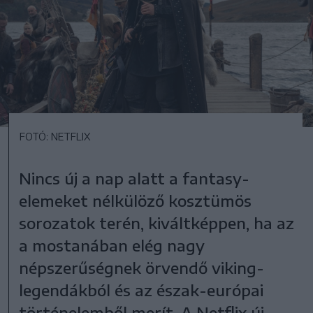
FOTÓ: NETFLIX
Nincs új a nap alatt a fantasy-
elemeket nélkülöző kosztümös
sorozatok terén, kiváltképpen, ha az
a mostanában elég nagy
népszerűségnek örvendő viking-
legendákból és az észak-európai
történelemből merít. A Netflix új,