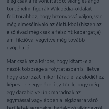
elég csak a felvonultatott viking és angol
történelmi figurák Wikipédia-oldalait
felütni ahhoz, hogy bizonyossá váljon, van
még elmesélnivaló az életükből (hiszen az
első évad még csak a felszínt kapargatja),
ami fikcióval vegyítve még tovább
nyújtható.
Már csak az a kérdés, hogy kitart-e a
nézők többsége a folytatásban is, illetve
hogy a sorozat mikor fárad el az elődjéhez
képest, de egyelőre úgy tűnik, hogy még
egy darabig velünk maradnak az
egymással vagy éppen a leigázásra váró
területek seregeivel hadakozó vikingekről