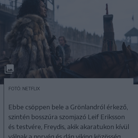
FOTÓ: NETFLIX
Ebbe csöppen bele a Grönlandról érkező,
szintén bosszúra szomjazó Leif Eriksson
és testvére, Freydis, akik akaratukon kívül
válnak a norvég és dán viking közösség