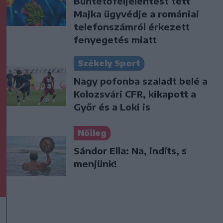
Büntetőfeljelentést tett
Majka ügyvédje a romániai
telefonszámról érkezett
fenyegetés miatt
Székely Sport
Nagy pofonba szaladt belé a
Kolozsvári CFR, kikapott a
Győr és a Loki is
Nőileg
Sándor Ella: Na, indíts, s
menjünk!