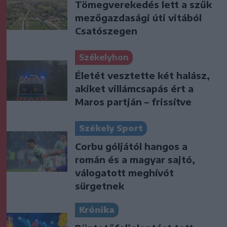
Tömegverekedés lett a szűk
mezőgazdasági úti vitából
Csatószegen
Székelyhon
Életét vesztette két halász,
akiket villámcsapás ért a
Maros partján – frissítve
Székely Sport
Corbu góljától hangos a
román és a magyar sajtó,
válogatott meghívót
sürgetnek
Krónika