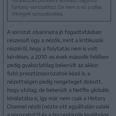
hivatkozási pontként említett nagyívű
fantasy-sorozathoz. De nem is ez a célja.
Vikingek sorozatkritika.
A sorozat olyannyira jó fogadtatásban
részesült úgy a nézők, mint a kritikusok
részéről, hogy a folytatás nem is volt
kérdéses, a 2010-es évek második felében
pedig gyakorlatilag bekerült az akkor
futó presztízssorozatok közé is, a
nézettségen pedig rengeteget dobott,
hogy utólag, de bekerült a Netflix globális
kínálatába is, így már nem csak a History
Channel nézői (nézte ott egyáltalán valaki
a sorozatot?) és a torrentezők kiváltsága