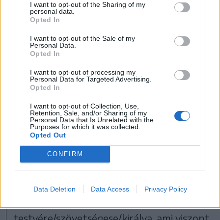
I want to opt-out of the Sharing of my
personal data.
Opted In
I want to opt-out of the Sale of my
Personal Data.
Opted In
I want to opt-out of processing my
Personal Data for Targeted Advertising.
Opted In
FOTÓ: NETFLIX
I want to opt-out of Collection, Use,
Retention, Sale, and/or Sharing of my
Personal Data that Is Unrelated with the
A viking történelemben nem éppen
Purposes for which it was collected.
Opted Out
jeleskedő átlagnézőnek nincs könnyű
dolga a sorozat elején a felvonultatott
CONFIRM
szereplők láttán, még az első két epizód
után is csak kapkodtuk a fejünket, hogy
Data Deletion
Data Access
Privacy Policy
akkor ki kinek a
testvére/szövetségese/királya, ami viszont