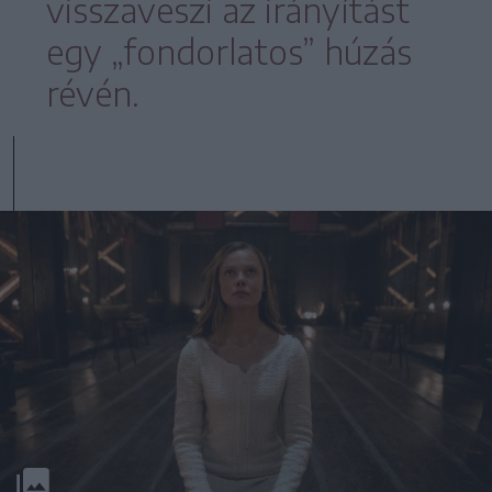
visszaveszi az irányítást
egy „fondorlatos” húzás
révén.