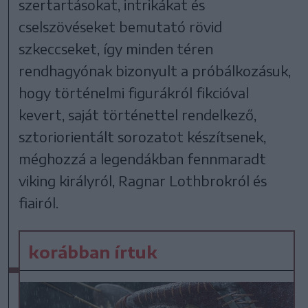
szertartásokat, intrikákat és
cselszövéseket bemutató rövid
szkeccseket, így minden téren
rendhagyónak bizonyult a próbálkozásuk,
hogy történelmi figurákról fikcióval
kevert, saját történettel rendelkező,
sztoriorientált sorozatot készítsenek,
méghozzá a legendákban fennmaradt
viking királyról, Ragnar Lothbrokról és
fiairól.
korábban írtuk