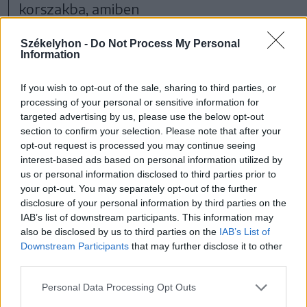
korszakba, amiben
Székelyhon -
Do Not Process My Personal
Information
Ragnarék nevei már csak
If you wish to opt-out of the sale, sharing to third parties, or
dicsőséges, de elmúlt
processing of your personal or sensitive information for
targeted advertising by us, please use the below opt-out
elődökként forognak a
section to confirm your selection. Please note that after your
köztudatban.
opt-out request is processed you may continue seeing
interest-based ads based on personal information utilized by
us or personal information disclosed to third parties prior to
your opt-out. You may separately opt-out of the further
disclosure of your personal information by third parties on the
IAB’s list of downstream participants. This information may
also be disclosed by us to third parties on the
IAB’s List of
Downstream Participants
that may further disclose it to other
third parties.
Personal Data Processing Opt Outs