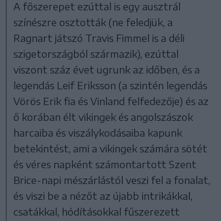
A főszerepet ezúttal is egy ausztrál
színészre osztották (ne feledjük, a
Ragnart játszó Travis Fimmel is a déli
szigetországból származik), ezúttal
viszont száz évet ugrunk az időben, és a
legendás Leif Eriksson (a szintén legendás
Vörös Erik fia és Vinland felfedezője) és az
ő korában élt vikingek és angolszászok
harcaiba és viszálykodásaiba kapunk
betekintést, ami a vikingek számára sötét
és véres napként számontartott Szent
Brice-napi mészárlástól veszi fel a fonalat,
és viszi be a nézőt az újabb intrikákkal,
csatákkal, hódításokkal fűszerezett