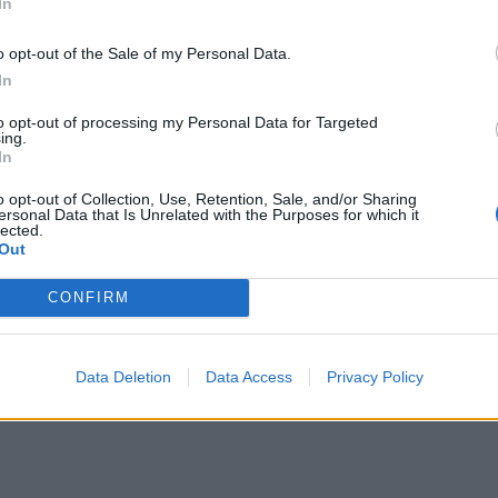
re már nem vonatkozik a kötelezettség, vagy
In
zert.
o opt-out of the Sale of my Personal Data.
In
 közleményben idézett Alexandru Nazare
to opt-out of processing my Personal Data for Targeted
ing.
In
kell lennie az adóelkerüléssel szemben,
o opt-out of Collection, Use, Retention, Sale, and/or Sharing
ersonal Data that Is Unrelated with the Purposes for which it
lected.
Out
thatónak azokkal szemben, akik szabályosan
CONFIRM
n felsorolt adófizetői kategóriák számára
Data Deletion
Data Access
Privacy Policy
 volna kötelező az RO e-Factura használata.