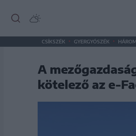
•
•
CSÍKSZÉK
GYERGYÓSZÉK
HÁROM
A mezőgazdaság
kötelező az e-Fa