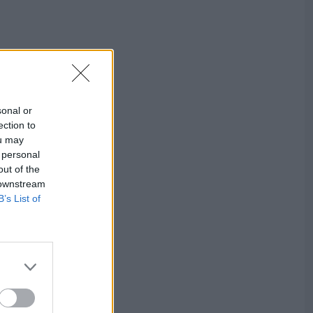
sonal or
ection to
ou may
 personal
out of the
 downstream
B’s List of