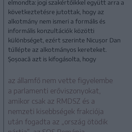
elmondta: jogi szakértőikkel együtt arra a
következtetésre jutottak, hogy az
alkotmány nem ismeri a formális és
informális konzultációk közötti
különbséget, ezért szerinte Nicușor Dan
túllépte az alkotmányos kereteket.
Șoșoacă azt is kifogásolta, hogy
az államfő nem vette figyelembe
a parlamenti erőviszonyokat,
amikor csak az RMDSZ és a
nemzeti kisebbségek frakciója
után fogadta az „ország ötödik
pártja”, az SOS Románia