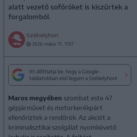
alatt vezető sofőröket is kiszűrtek a
forgalomból.
Székelyhon
2026. május 17., 11:57
Itt állíthatja be, hogy a Google-
találatokban elöl legyen a Székelyhon!
Maros megyében
szombat este 47
gépjárművet és motorkerékpárt
ellenőriztek a rendőrök. Az akciót a
kriminalisztikai szolgálat nyomkövető
kutyája is segítette. A feltárt