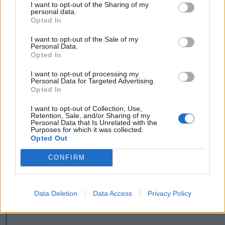
Krónika
I want to opt-out of the Sharing of my
personal data.
Opted In
Meddig használható még a
régi személyi?
I want to opt-out of the Sale of my
Personal Data.
Opted In
I want to opt-out of processing my
Székely Sport
Personal Data for Targeted Advertising.
Opted In
Stabil védekezés és
céltudatos támadás – így
I want to opt-out of Collection, Use,
Retention, Sale, and/or Sharing of my
készült a Farul ellen az FK
Personal Data that Is Unrelated with the
Purposes for which it was collected.
Opted Out
Nőileg
CONFIRM
Sándor Ella: Na, indíts, s
menjünk!
Data Deletion
Data Access
Privacy Policy