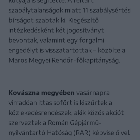
szabálytalanságok miatt 11 szabálysértési
bírságot szabtak ki. Kiegészítő
intézkedésként két jogosítványt
bevontak, valamint egy forgalmi
engedélyt is visszatartottak – közölte a
Maros Megyei Rendőr-főkapitányság.
Kovászna megyében
vasárnapra
virradóan ittas sofőrt is kiszűrtek a
közlekedésrendészek, akik közös akciót
szerveztek a Román Gépjármű-
nyilvántartó Hatóság (RAR) képviselőivel.