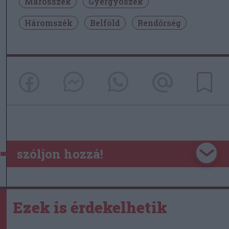
Marosszék
Gyergyószék
Háromszék
Belföld
Rendőrség
szóljon hozzá!
Ezek is érdekelhetik