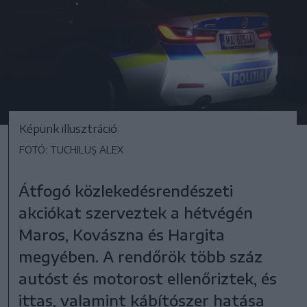
Képünk illusztráció
FOTÓ: TUCHILUȘ ALEX
Átfogó közlekedésrendészeti
akciókat szerveztek a hétvégén
Maros, Kovászna és Hargita
megyében. A rendőrök több száz
autóst és motorost ellenőriztek, és
ittas, valamint kábítószer hatása