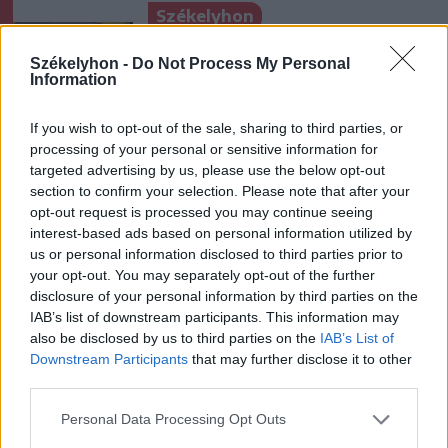
Székelyhon
Hetek óta először csökkent
Székelyhon -
Do Not Process My Personal
az üzemanyagok ára
Information
If you wish to opt-out of the sale, sharing to third parties, or
processing of your personal or sensitive information for
Székelyhon
targeted advertising by us, please use the below opt-out
„Óriási csattanás volt” – így
section to confirm your selection. Please note that after your
opt-out request is processed you may continue seeing
emlékszik vissza a kedd esti
interest-based ads based on personal information utilized by
balesetre a csíkszeredai
us or personal information disclosed to third parties prior to
családfő
your opt-out. You may separately opt-out of the further
disclosure of your personal information by third parties on the
Székely Sport
IAB’s list of downstream participants. This information may
also be disclosed by us to third parties on the
IAB’s List of
Súlyos veszteség, kilenc
Downstream Participants
that may further disclose it to other
hónapra eltiltották a Sepsi
third parties.
OSK csapatkapitányát
Personal Data Processing Opt Outs