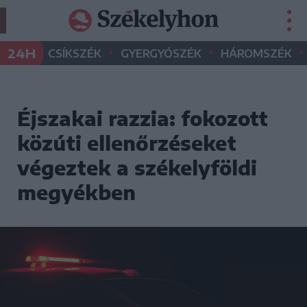
•
•
•
24H
CSÍKSZÉK
GYERGYÓSZÉK
HÁROMSZÉK
Éjszakai razzia: fokozott
közúti ellenőrzéseket
végeztek a székelyföldi
megyékben