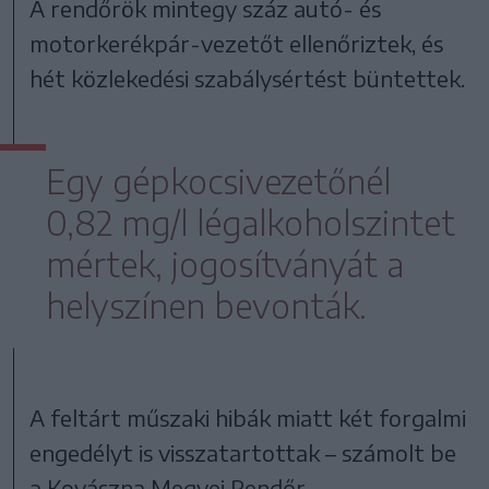
A rendőrök mintegy száz autó- és
motorkerékpár-vezetőt ellenőriztek, és
hét közlekedési szabálysértést büntettek.
Egy gépkocsivezetőnél
0,82 mg/l légalkoholszintet
mértek,
jogosítványát a
helyszínen bevonták.
A feltárt műszaki hibák miatt két forgalmi
engedélyt is visszatartottak – számolt be
a Kovászna Megyei Rendőr-