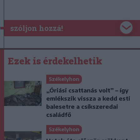
szóljon hozzá!
Ezek is érdekelhetik
Székelyhon
„Óriási csattanás volt” – így
emlékszik vissza a kedd esti
balesetre a csíkszeredai
családfő
Székelyhon