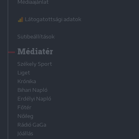
Médiaajánlat
Látogatottsági adatok
Sütibeállítások
Médiatér
Székely Sport
Liget
Krónika
Bihari Napló
Erdélyi Napló
Főtér
Nőileg
Rádió GaGa
Jóállás