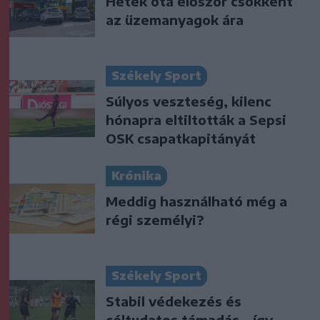
Hetek óta először csökkent
az üzemanyagok ára
Székely Sport
Súlyos veszteség, kilenc
hónapra eltiltották a Sepsi
OSK csapatkapitányát
Krónika
Meddig használható még a
régi személyi?
Székely Sport
Stabil védekezés és
céltudatos támadás – így