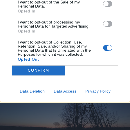
I want to opt-out of the Sale of my
Nicușor Dan a közel 900 medve
Personal Data.
Opted In
kilövését lehetővé tevő törvényt
I want to opt-out of processing my
Personal Data for Targeted Advertising.
Opted In
I want to opt-out of Collection, Use,
Retention, Sale, and/or Sharing of my
Personal Data that Is Unrelated with the
Purposes for which it was collected.
Opted Out
CONFIRM
Data Deletion
Data Access
Privacy Policy