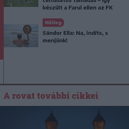
készült a Farul ellen az FK
Nőileg
Sándor Ella: Na, indíts, s
menjünk!
A rovat további cikkei