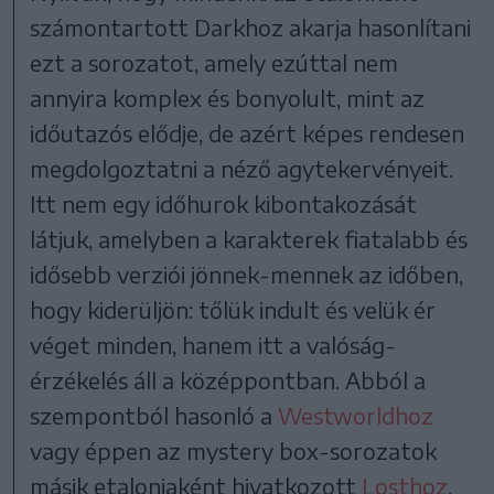
számontartott Darkhoz akarja hasonlítani
ezt a sorozatot, amely ezúttal nem
annyira komplex és bonyolult, mint az
időutazós elődje, de azért képes rendesen
megdolgoztatni a néző agytekervényeit.
Itt nem egy időhurok kibontakozását
látjuk, amelyben a karakterek fiatalabb és
idősebb verziói jönnek-mennek az időben,
hogy kiderüljön: tőlük indult és velük ér
véget minden, hanem itt a valóság-
érzékelés áll a középpontban. Abból a
szempontból hasonló a
Westworldhoz
vagy éppen az mystery box-sorozatok
másik etalonjaként hivatkozott
Losthoz
,