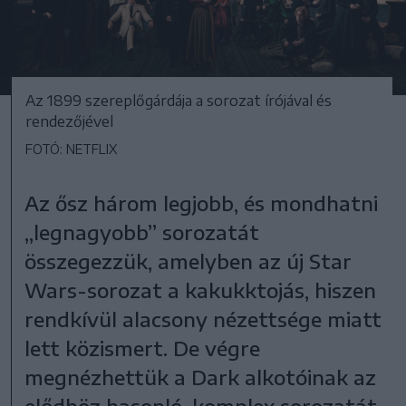
Az 1899 szereplőgárdája a sorozat írójával és
rendezőjével
FOTÓ: NETFLIX
Az ősz három legjobb, és mondhatni
„legnagyobb” sorozatát
összegezzük, amelyben az új Star
Wars-sorozat a kakukktojás, hiszen
rendkívül alacsony nézettsége miatt
lett közismert. De végre
megnézhettük a Dark alkotóinak az
elődhöz hasonló, komplex sorozatát,