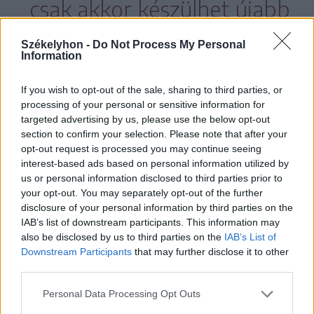
csak akkor készülhet újabb
évad belőlük, ha elegen
Székelyhon -
Do Not Process My Personal
nézik.
Information
If you wish to opt-out of the sale, sharing to third parties, or
processing of your personal or sensitive information for
targeted advertising by us, please use the below opt-out
Az 1899 viszonylag jól teljesített, ha
section to confirm your selection. Please note that after your
opt-out request is processed you may continue seeing
hihetünk a marketinggépezetnek, ugyanis
interest-based ads based on personal information utilized by
a megjelenését követően nagyon sok
us or personal information disclosed to third parties prior to
your opt-out. You may separately opt-out of the further
országban került a legnézettebb
disclosure of your personal information by third parties on the
sorozatok élvonalába és a dobogó első
IAB’s list of downstream participants. This information may
also be disclosed by us to third parties on the
IAB’s List of
helyére, hogy aztán november végén a
Downstream Participants
that may further disclose it to other
Netflix újabb nagyágyúja, a
Wednesday
third parties.
letaszítsa onnan.
Personal Data Processing Opt Outs