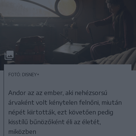
FOTÓ: DISNEY+
Andor az az ember, aki nehézsorsú
árvaként volt kénytelen felnőni, miután
népét kiirtották, ezt követően pedig
kisstílű bűnözőként éli az életét,
miközben