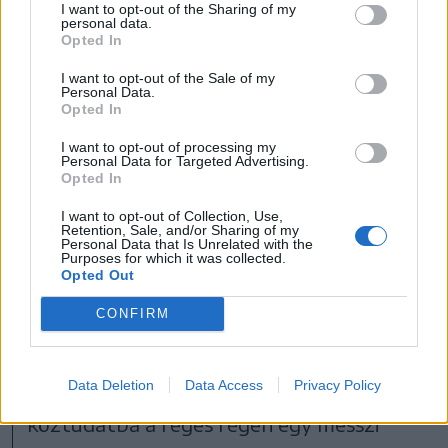
I want to opt-out of the Sharing of my
personal data.
Opted In
I want to opt-out of the Sale of my
Personal Data.
Opted In
I want to opt-out of processing my
Personal Data for Targeted Advertising.
Opted In
I want to opt-out of Collection, Use,
FOTÓ: DISNEY+
Retention, Sale, and/or Sharing of my
Personal Data that Is Unrelated with the
Purposes for which it was collected.
Opted Out
Andor (Disney+)
CONFIRM
A legjobb Star Wars-sorozat és az egyik
legjobb Star Wars-történet, amit sajnos
Data Deletion
Data Access
Privacy Policy
kevesen néznek – így vonult be a
köztudatba a réges régen egy messzi