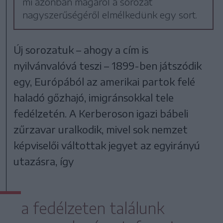
mi azonban magáról a sorozat
nagyszerűségéről elmélkedünk egy sort.
Új sorozatuk – ahogy a cím is
nyilvánvalóvá teszi – 1899-ben játszódik
egy, Európából az amerikai partok felé
haladó gőzhajó, imigránsokkal tele
fedélzetén. A Kerberoson igazi bábeli
zűrzavar uralkodik, mivel sok nemzet
képviselői váltottak jegyet az egyirányú
utazásra, így
a fedélzeten találunk