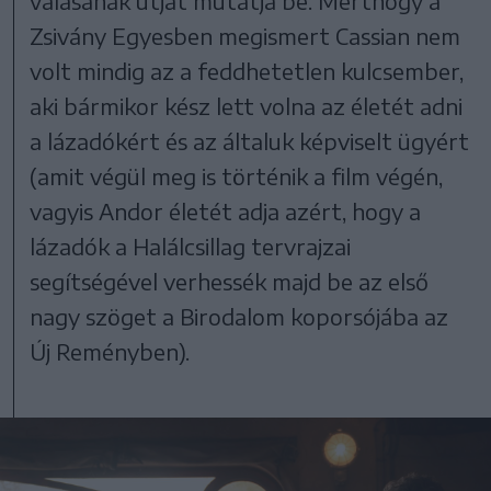
válásának útját mutatja be. Merthogy a
Zsivány Egyesben megismert Cassian nem
volt mindig az a feddhetetlen kulcsember,
aki bármikor kész lett volna az életét adni
a lázadókért és az általuk képviselt ügyért
(amit végül meg is történik a film végén,
vagyis Andor életét adja azért, hogy a
lázadók a Halálcsillag tervrajzai
segítségével verhessék majd be az első
nagy szöget a Birodalom koporsójába az
Új Reményben).