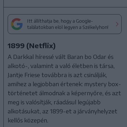
Itt állíthatja be, hogy a Google-
találatokban elöl legyen a Székelyhon!
1899 (Netflix)
A Darkkal híressé vált Baran bo Odar és
alkotó-, valamint a való életben is társa,
Jantje Friese továbbra is azt csinálják,
amihez a legjobban értenek: mystery box-
történetet álmodnak a képernyőre, és azt
meg is valósítják, ráadásul legújabb
alkotásukat, az 1899-et a járványhelyzet
kellős közepén.