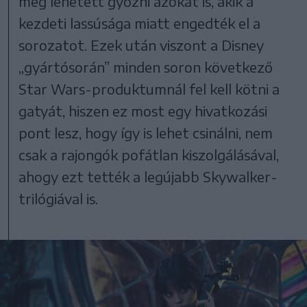
meg lehetett győzni azokat is, akik a
kezdeti lassúsága miatt engedték el a
sorozatot. Ezek után viszont a Disney
„gyártósorán” minden soron következő
Star Wars-produktumnál fel kell kötni a
gatyát, hiszen ez most egy hivatkozási
pont lesz, hogy így is lehet csinálni, nem
csak a rajongók pofátlan kiszolgálásával,
ahogy ezt tették a legújabb Skywalker-
trilógiával is.