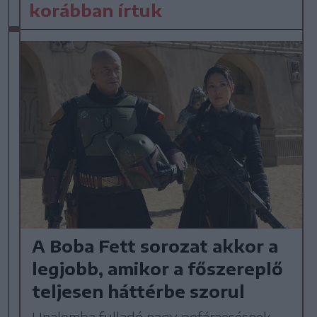
korábban írtuk
A Boba Fett sorozat akkor a
legjobb, amikor a főszereplő
teljesen háttérbe szorul
Unalomba fulladó nagy pofáraesésnek