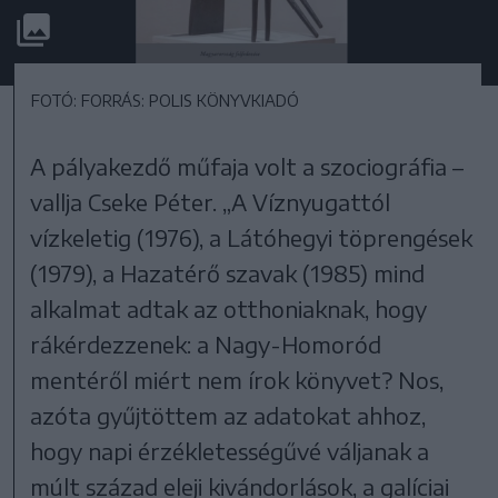
FOTÓ: FORRÁS: POLIS KÖNYVKIADÓ
A pályakezdő műfaja volt a szociográfia –
vallja Cseke Péter. „A Víznyugattól
vízkeletig (1976), a Látóhegyi töprengések
(1979), a Hazatérő szavak (1985) mind
alkalmat adtak az otthoniaknak, hogy
rákérdezzenek: a Nagy-Homoród
mentéről miért nem írok könyvet? Nos,
azóta gyűjtöttem az adatokat ahhoz,
hogy napi érzékletességűvé váljanak a
múlt század eleji kivándorlások, a galíciai