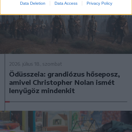
Data Deletion
Data Access
Privacy Policy
2026. július 18., szombat
Ödüsszeia: grandiózus hőseposz,
amivel Christopher Nolan ismét
lenyűgöz mindenkit