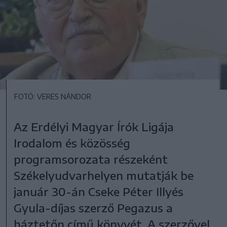
FOTÓ: VERES NÁNDOR
Az Erdélyi Magyar Írók Ligája
Irodalom és közösség
programsorozata részeként
Székelyudvarhelyen mutatják be
január 30-án Cseke Péter Illyés
Gyula-díjas szerző Pegazus a
háztetőn című könyvét. A szerzővel