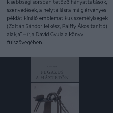
kisebbségi sorsban tetőző hányattatások,
szenvedések, a helytállásra máig érvényes
példát kínáló emblematikus személyiségek
(Zoltán Sándor lelkész, Pálffy Ákos tanító)
alakja” – írja Dávid Gyula a könyv
fülszövegében.