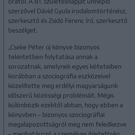
órától. A 81. születésnapját ünneplő
szerzővel Dávid Gyula irodalomtörténész,
szerkesztő és Zsidó Ferenc író, szerkesztő
beszélget.
„Cseke Péter új könyve bizonyos
tekintetben folytatása annak a
sorozatnak, amelynek egyes köteteiben
korábban a szociográfia eszközeivel
közelítette meg erdélyi magyarságunk
időszerű közösségi problémáit. Mégis
különbözik ezektől abban, hogy ebben a
könyvben – bizonyos szociográfiai
megalapozottságról meg nem feledkezve
– meghatározó a személyes ihletettség.