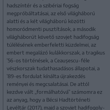
hadszíntér és a szibériai fogság
megpróbáltatásai, az első világháború
alatti és a két világháború közötti
homoródmenti pusztítások, a második
világháborút követő szovjet hadifogság
túlélésének emberfeletti küzdelmei, az
embert megalázó kulákkorszak, a tragikus
’56-os történések, a Ceaușescu-féle
vészkorszak tudathasadásos állapotai, a
’89-es fordulat kínálta újrakezdés
reményei és megcsalatásai. De attól
kezdve vált „formálhatóvá” számomra ez
az anyag, hogy a Bécsi Hadtörténeti
Levéltár (2017), majd a szovjet hadifogoly-