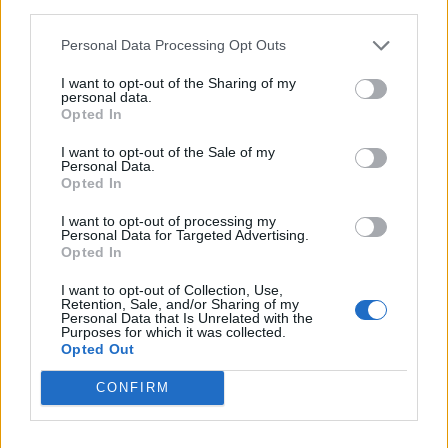
third parties.
Personal Data Processing Opt Outs
I want to opt-out of the Sharing of my
personal data.
Opted In
I want to opt-out of the Sale of my
Personal Data.
Opted In
I want to opt-out of processing my
Personal Data for Targeted Advertising.
Opted In
2026. augusztus 03., hétfő
I want to opt-out of Collection, Use,
Újabb miniévaddal érkezik a
Retention, Sale, and/or Sharing of my
Personal Data that Is Unrelated with the
Kolozsvári Magyar Opera
Purposes for which it was collected.
Opted Out
Csíkszeredába
CONFIRM