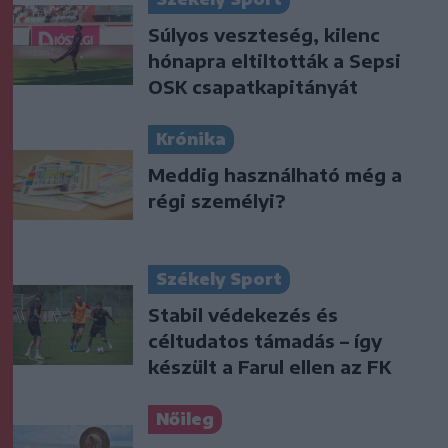
Súlyos veszteség, kilenc
hónapra eltiltották a Sepsi
OSK csapatkapitányát
Krónika
Meddig használható még a
régi személyi?
Székely Sport
Stabil védekezés és
céltudatos támadás – így
készült a Farul ellen az FK
Nőileg