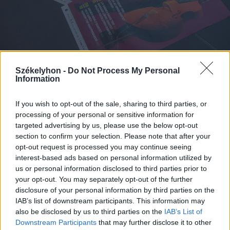
Székelyhon -
Do Not Process My Personal
2026. augusztus 04., kedd
Information
Jazzre hangolódik Csíkszereda:
If you wish to opt-out of the sale, sharing to third parties, or
világsztárokkal, helyi
processing of your personal or sensitive information for
tehetségekkel és új reményekkel
targeted advertising by us, please use the below opt-out
érkezik a 16. Csíki Jazz
section to confirm your selection. Please note that after your
opt-out request is processed you may continue seeing
interest-based ads based on personal information utilized by
us or personal information disclosed to third parties prior to
your opt-out. You may separately opt-out of the further
disclosure of your personal information by third parties on the
IAB’s list of downstream participants. This information may
also be disclosed by us to third parties on the
IAB’s List of
Downstream Participants
that may further disclose it to other