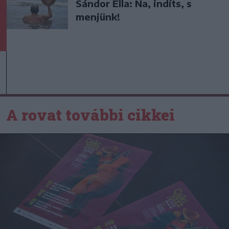
Sándor Ella: Na, indíts, s
menjünk!
A rovat további cikkei