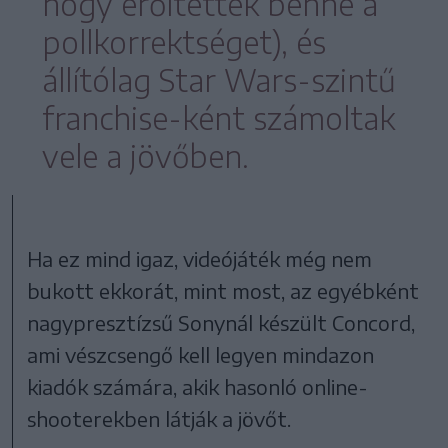
hogy erőltették benne a
pollkorrektséget), és
állítólag Star Wars-szintű
franchise-ként számoltak
vele a jövőben.
Ha ez mind igaz, videójáték még nem
bukott ekkorát, mint most, az egyébként
nagypresztízsű Sonynál készült Concord,
ami vészcsengő kell legyen mindazon
kiadók számára, akik hasonló online-
shooterekben látják a jövőt.