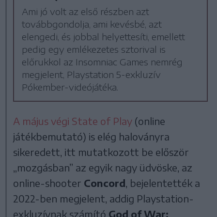
Ami jó volt az első részben azt
továbbgondolja, ami kevésbé, azt
elengedi, és jobbal helyettesíti, emellett
pedig egy emlékezetes sztorival is
előrukkol az Insomniac Games nemrég
megjelent, Playstation 5-exkluzív
Pókember-videójátéka.
A május végi State of Play
(online
játékbemutató) is elég haloványra
sikeredett, itt mutatkozott be először
„mozgásban” az egyik nagy üdvöske, az
online-shooter
Concord
, bejelentették a
2022-ben megjelent, addig Playstation-
exkluzívnak számító
God of War: