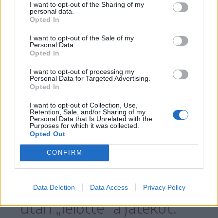
I want to opt-out of the Sharing of my
personal data.
Keletről, egész pontosan Kínából
Opted In
„érkezett” videójáték uralja néhány napja
I want to opt-out of the Sale of my
a játékpiacot. Az augusztus 20-án
Personal Data.
Opted In
megjelent Black Myth Wukong szó
szerint az élre tört úgy eladások, mint a
I want to opt-out of processing my
Personal Data for Targeted Advertising.
vele játszó, kiugróan magas játékosszám
Opted In
tekintetében is.
I want to opt-out of Collection, Use,
Retention, Sale, and/or Sharing of my
Personal Data that Is Unrelated with the
Purposes for which it was collected.
Ennek az eredménye az lett, hogy a stúdió
Opted Out
sűrű bocsánatkérések közepette,
CONFIRM
két héttel a megjelenése
Data Deletion
Data Access
Privacy Policy
után „lelőtte” a játékot: