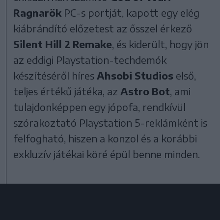
Ragnarök
PC-s portját, kapott egy elég
kiábrándító előzetest az ősszel érkező
Silent Hill 2 Remake
, és kiderült, hogy jön
az eddigi Playstation-techdemók
készítéséről híres
Ahsobi Studios
első,
teljes értékű játéka, az
Astro Bot
, ami
tulajdonképpen egy jópofa, rendkívül
szórakoztató Playstation 5-reklámként is
felfogható, hiszen a konzol és a korábbi
exkluzív játékai köré épül benne minden.