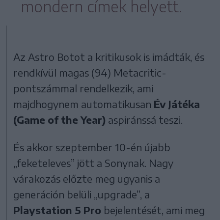
mondern címek helyett.
Az Astro Botot a kritikusok is imádták, és
rendkívül magas (94) Metacritic-
pontszámmal rendelkezik, ami
majdhogynem automatikusan
Év Játéka
(Game of the Year)
aspiránssá teszi.
És akkor szeptember 10-én újabb
„feketeleves” jött a Sonynak. Nagy
várakozás előzte meg ugyanis a
generáción belüli „upgrade”, a
Playstation 5 Pro
bejelentését, ami meg