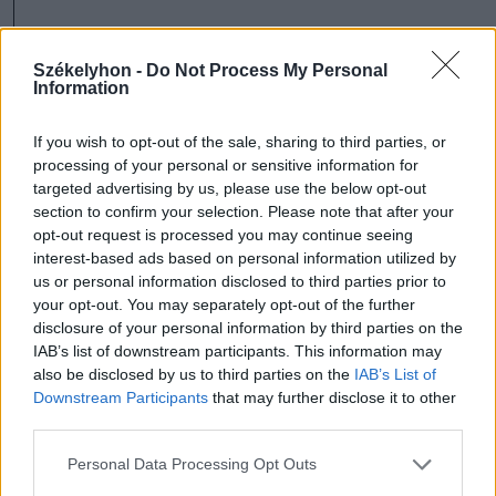
korábban írtuk
Székelyhon -
Do Not Process My Personal
Information
If you wish to opt-out of the sale, sharing to third parties, or
processing of your personal or sensitive information for
targeted advertising by us, please use the below opt-out
section to confirm your selection. Please note that after your
opt-out request is processed you may continue seeing
interest-based ads based on personal information utilized by
us or personal information disclosed to third parties prior to
your opt-out. You may separately opt-out of the further
disclosure of your personal information by third parties on the
IAB’s list of downstream participants. This information may
also be disclosed by us to third parties on the
IAB’s List of
Black Myth Wukong: a
Downstream Participants
that may further disclose it to other
gyönyörű és kihívásokkal
third parties.
teli akciójáték, ami letarolta
Personal Data Processing Opt Outs
a gaming-piacot