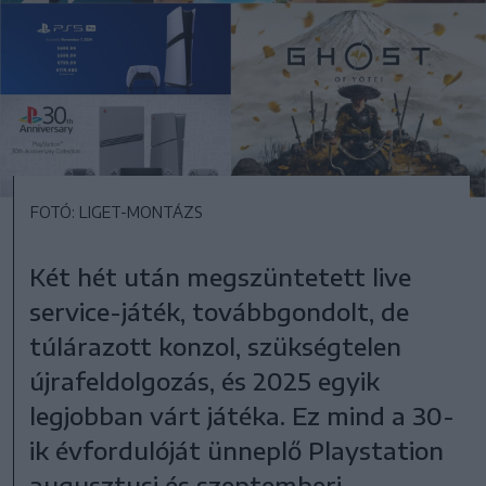
FOTÓ: LIGET-MONTÁZS
Két hét után megszüntetett live
service-játék, továbbgondolt, de
túlárazott konzol, szükségtelen
újrafeldolgozás, és 2025 egyik
legjobban várt játéka. Ez mind a 30-
ik évfordulóját ünneplő Playstation
augusztusi és szeptemberi