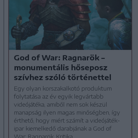
God of War: Ragnarök –
monumentális hőseposz
szívhez szóló történettel
Egy olyan korszakalkotó produktum
folytatása az év egyik legvártabb
videójátéka, amiből nem sok készül
manapság ilyen magas minőségben, így
érthető, hogy miért számít a videójáték-
ipar kiemelkedő darabjának a God of
War: Ragnarök. Kritika.