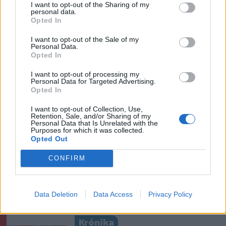
I want to opt-out of the Sharing of my
personal data.
Fejszékkel támadtak a
Opted In
mentősökre egy TikTokon
I want to opt-out of the Sale of my
terjedő álhír miatt – videóval
Personal Data.
Opted In
Székelyhon
I want to opt-out of processing my
Personal Data for Targeted Advertising.
Sikeres volt a vízterelés:
Opted In
nyolc centiméterrel nőtt a
I want to opt-out of Collection, Use,
Duna vízszintje
Retention, Sale, and/or Sharing of my
Personal Data that Is Unrelated with the
Csernavodánál
Purposes for which it was collected.
Opted Out
Székely Sport
CONFIRM
Egy évtized a háttérben – a
csapatmenedzser bevezetett
Data Deletion
Data Access
Privacy Policy
az SZFC kulisszái mögé
Krónika