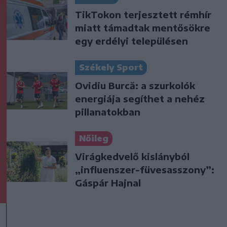
TikTokon terjesztett rémhír
miatt támadtak mentősökre
egy erdélyi településen
Székely Sport
Ovidiu Burcă: a szurkolók
energiája segíthet a nehéz
pillanatokban
Nőileg
Virágkedvelő kislányból
„influenszer-füvesasszony”:
Gáspár Hajnal