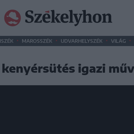
•
•
•
•
SZÉK
MAROSSZÉK
UDVARHELYSZÉK
VILÁG
kenyérsütés igazi műv