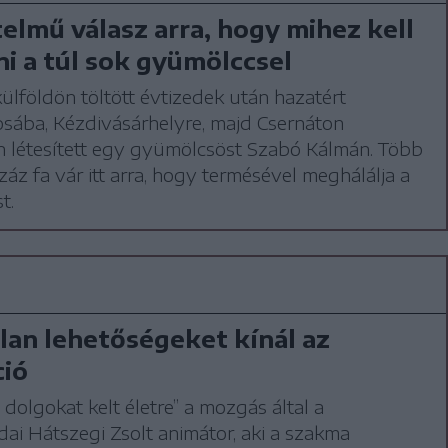
elmű válasz arra, hogy mihez kell
i a túl sok gyümölccsel
ülföldön töltött évtizedek után hazatért
sába, Kézdivásárhelyre, majd Csernáton
n létesített egy gyümölcsöst Szabó Kálmán. Több
záz fa vár itt arra, hogy termésével meghálálja a
t.
lan lehetőségeket kínál az
ció
n dolgokat kelt életre” a mozgás által a
dai Hátszegi Zsolt animátor, aki a szakma