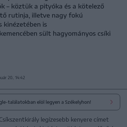
k – köztük a pityóka és a kötelező
ítő rutinja, illetve nagy fokú
s kinézetében is
 kemencében sült hagyományos csíki
nuár 20., 14:42
ogle-találatokban elöl legyen a Székelyhon!
 Csíkszentkirály legízesebb kenyere címet