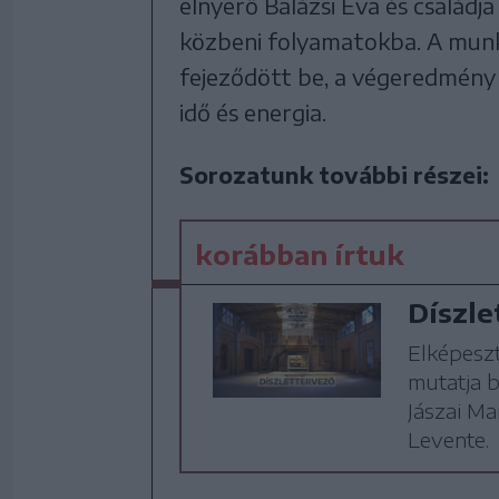
elnyerő Balázsi Éva és családj
közbeni folyamatokba. A munk
fejeződött be, a végeredmény 
idő és energia.
Sorozatunk további részei:
korábban írtuk
Díszle
Elképeszt
mutatja b
Jászai Ma
Levente.