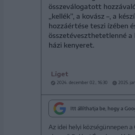
összeválogatott hozzávaló
„kellék”, a kovász –, a kész
hozzáértése teszi ízében é
összetéveszthetetlenné a
házi kenyeret.
Liget
2024. december 02., 16:30
2025. ja
Itt állíthatja be, hogy a Go
Az idei helyi községünnepen a