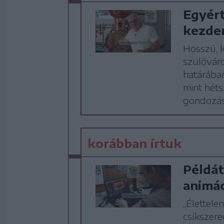
Egyért
kezden
Hosszú, k
szülőváro
határába
mint héts
gondozás
korábban írtuk
Példát
animá
„Élettele
csíkszere