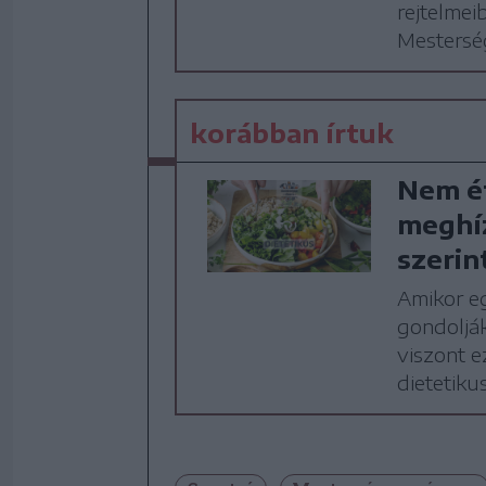
rejtelmei
Mestersé
korábban írtuk
Nem ét
meghíz
szerin
Amikor eg
gondolják
viszont ez
dietetikus