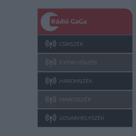
Rádió GaGa
CSÍKSZÉK
GYERGYÓSZÉK
HÁROMSZÉK
MAROSSZÉK
UDVARHELYSZÉK