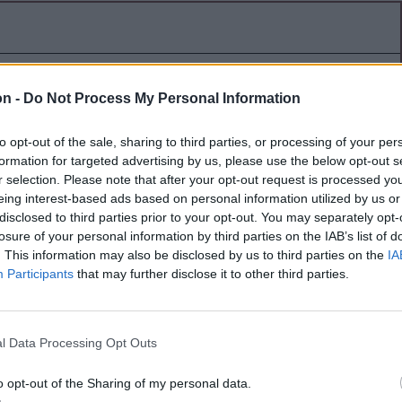
is élet mint inspiráció
on -
Do Not Process My Personal Information
i azt gondolja, hogy a falusi élet kevésbé lehet
ó. Szász-Bányász Anna fotográfus küldetése éppen
to opt-out of the sale, sharing to third parties, or processing of your per
onyítja, hogy a szalmalapátolás, a csűrön besütő
formation for targeted advertising by us, please use the below opt-out s
k és a tehénfejés is hatalmas művészi értékkel
r selection. Please note that after your opt-out request is processed y
eing interest-based ads based on personal information utilized by us or
disclosed to third parties prior to your opt-out. You may separately opt-
losure of your personal information by third parties on the IAB’s list of
. This information may also be disclosed by us to third parties on the
IA
Participants
that may further disclose it to other third parties.
 által javítani az életminőségen
l Data Processing Opt Outs
 mozgással is hatalmas eredményeket érhetünk el
ségünk megóvása, életminőségünk javítása terén,
o opt-out of the Sharing of my personal data.