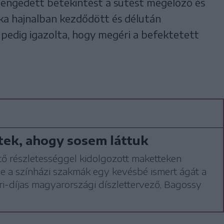
a engedett betekintést a sütést megelőző és
a hajnalban kezdődött és délután
pedig igazolta, hogy megéri a befektetett
tek, ahogy sosem láttuk
ő részletességgel kidolgozott maketteken
e a színházi szakmák egy kevésbé ismert ágát a
ri-díjas magyarországi díszlettervező, Bagossy