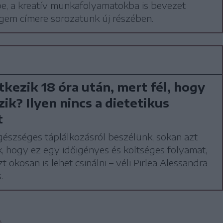
be, a kreatív munkafolyamatokba is bevezet
gem címere sorozatunk új részében.
kezik 18 óra után, mert fél, hogy
ik? Ilyen nincs a dietetikus
t
észséges táplálkozásról beszélünk, sokan azt
, hogy ez egy időigényes és költséges folyamat,
t okosan is lehet csinálni – véli Pirlea Alessandra
.