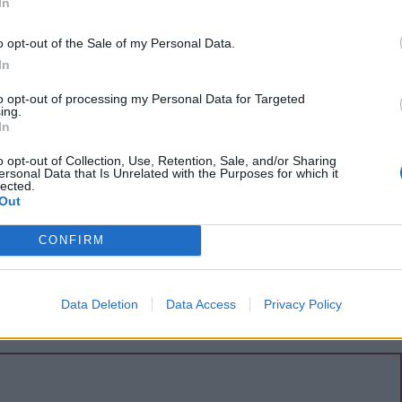
 hogy ne hagyjuk „berozsdásodni” a testünket –
In
síkszeredai Ilyés Paula.
o opt-out of the Sale of my Personal Data.
In
to opt-out of processing my Personal Data for Targeted
ing.
In
építeni zenével, amit lerombolt a
o opt-out of Collection, Use, Retention, Sale, and/or Sharing
ág
ersonal Data that Is Unrelated with the Purposes for which it
lected.
Out
békés hangulat árasztja el a teret, amint megszólal
Mint a hegymászók egy út után, mi is visszatérünk
CONFIRM
 és amit a külvilág lerombolt, visszaépítjük
 – vallja Gagyi Dénes régizenész és
észítő.
Data Deletion
Data Access
Privacy Policy