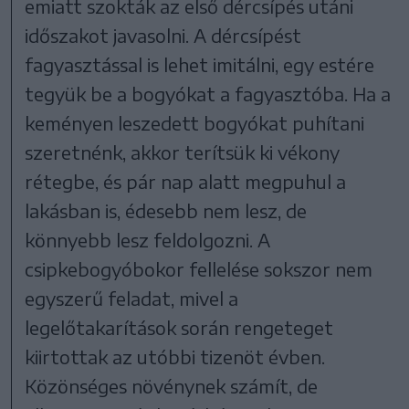
emiatt szokták az első dércsípés utáni
időszakot javasolni. A dércsípést
fagyasztással is lehet imitálni, egy estére
tegyük be a bogyókat a fagyasztóba. Ha a
keményen leszedett bogyókat puhítani
szeretnénk, akkor terítsük ki vékony
rétegbe, és pár nap alatt megpuhul a
lakásban is, édesebb nem lesz, de
könnyebb lesz feldolgozni. A
csipkebogyóbokor fellelése sokszor nem
egyszerű feladat, mivel a
legelőtakarítások során rengeteget
kiirtottak az utóbbi tizenöt évben.
Közönséges növénynek számít, de