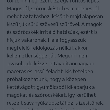
történik meg, ezért ez egy fontos lépés.
Magostól, szőröcskéstől és mindenestől
mehet áztatáshoz, később majd alaposan
kiszűrjük sűrű szövésű szűrővel. A magok
és szőröcskék irritáló hatásúak, ezért is
hívjuk vakarónak. Ha elfogyasszuk
megfelelő feldolgozás nélkül, akkor
kellemetlenséggel jár. Megenni nem
javasolt, de kézzel eltávolítani nagyon
macerás és lassú feladat. Kis tételben
próbálkozhatunk, hogy a középen
kettévágott gyümölcsből kikaparjuk a
magokat és szőröcskéket. Így kerülhet
reszelt savanyúkáposztához is ízesítőnek,