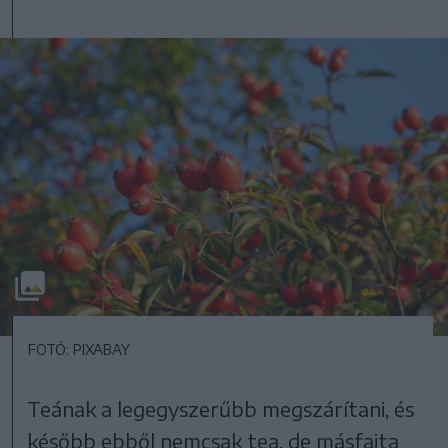
FOTÓ: PIXABAY
Teának a legegyszerűbb megszárítani, és
később ebből nemcsak tea, de másfajta