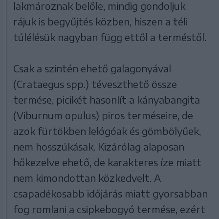
lakmároznak belőle, mindig gondoljuk
rájuk is begyűjtés közben, hiszen a téli
túlélésük nagyban függ ettől a terméstől.
Csak a szintén ehető galagonyával
(Crataegus spp.) téveszthető össze
termése, picikét hasonlít a kányabangita
(Viburnum opulus) piros terméseire, de
azok fürtökben lelógóak és gömbölyűek,
nem hosszúkásak. Kizárólag alaposan
hőkezelve ehető, de karakteres íze miatt
nem kimondottan közkedvelt. A
csapadékosabb időjárás miatt gyorsabban
fog romlani a csipkebogyó termése, ezért