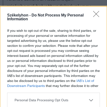
csipkebogyó helyett vadalmával vagy
vackorral, akár ezek keverékével is. Ezeket
Székelyhon -
Do Not Process My Personal
Information
is csumázzuk és magozzuk ki, vágjuk
kisebb darabokra. Az egy óra leteltével
If you wish to opt-out of the sale, sharing to third parties, or
processing of your personal or sensitive information for
adjuk hozzá a csipkebogyókat, majd
targeted advertising by us, please use the below opt-out
gyúrjuk újra át és egyenletesen osszuk el a
section to confirm your selection. Please note that after your
opt-out request is processed you may continue seeing
mennyiségben.
interest-based ads based on personal information utilized by
us or personal information disclosed to third parties prior to
your opt-out. You may separately opt-out of the further
disclosure of your personal information by third parties on the
Alaposan megmosott, de
IAB’s list of downstream participants. This information may
also be disclosed by us to third parties on the
IAB’s List of
nem sterilizált
Downstream Participants
that may further disclose it to other
befőttesüvegekbe
third parties.
nyomkodjuk, vegyünk ki
Personal Data Processing Opt Outs