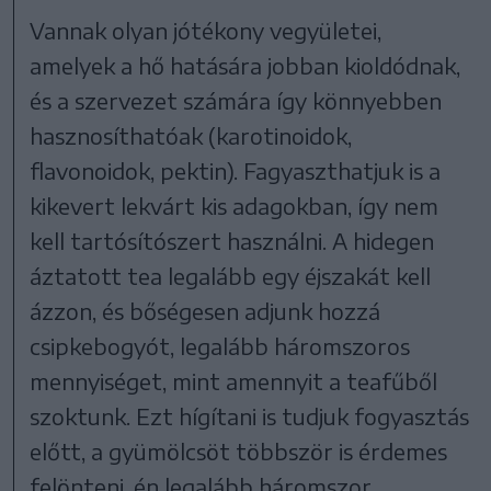
Vannak olyan jótékony vegyületei,
amelyek a hő hatására jobban kioldódnak,
és a szervezet számára így könnyebben
hasznosíthatóak (karotinoidok,
flavonoidok, pektin). Fagyaszthatjuk is a
kikevert lekvárt kis adagokban, így nem
kell tartósítószert használni. A hidegen
áztatott tea legalább egy éjszakát kell
ázzon, és bőségesen adjunk hozzá
csipkebogyót, legalább háromszoros
mennyiséget, mint amennyit a teafűből
szoktunk. Ezt hígítani is tudjuk fogyasztás
előtt, a gyümölcsöt többször is érdemes
felönteni, én legalább háromszor