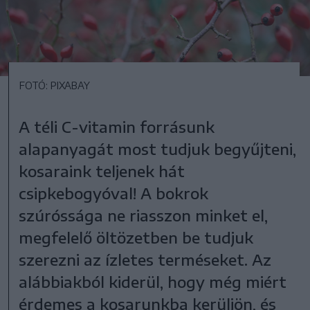
FOTÓ: PIXABAY
A téli C-vitamin forrásunk
alapanyagát most tudjuk begyűjteni,
kosaraink teljenek hát
csipkebogyóval! A bokrok
szúróssága ne riasszon minket el,
megfelelő öltözetben be tudjuk
szerezni az ízletes terméseket. Az
alábbiakból kiderül, hogy még miért
érdemes a kosarunkba kerüljön, és