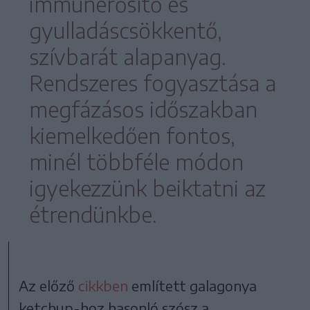
immunerősítő és
gyulladáscsökkentő,
szívbarát alapanyag.
Rendszeres fogyasztása a
megfázásos időszakban
kiemelkedően fontos,
minél többféle módon
igyekezzünk beiktatni az
étrendünkbe.
Az előző
cikkben
említett galagonya
ketchup-hoz hasonló szósz a