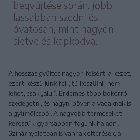
begyűjtése során, jobb
lassabban szedni és
óvatosan, mint nagyon
sietve és kapkodva.
A hosszas gyűjtés nagyon felsérti a kezet,
ezért készüljünk fel, „túlkészülni” nem
lehet, csak „alul”. Érdemes több bokorról
szedegetni, és hagyni bőven a vadaknak is
a gyümölcsből. A nagyobb terméseket
keressük, gyorsabban fogunk haladni.
Színárnyalatban is vannak eltérések, a