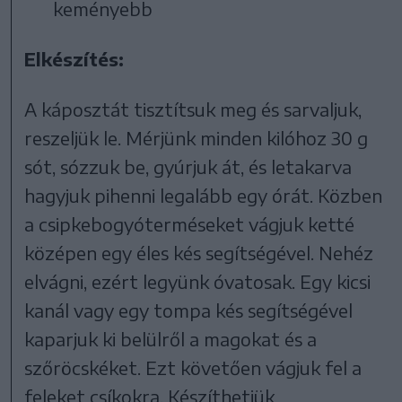
keményebb
Elkészítés:
A káposztát tisztítsuk meg és sarvaljuk,
reszeljük le. Mérjünk minden kilóhoz 30 g
sót, sózzuk be, gyúrjuk át, és letakarva
hagyjuk pihenni legalább egy órát. Közben
a csipkebogyóterméseket vágjuk ketté
középen egy éles kés segítségével. Nehéz
elvágni, ezért legyünk óvatosak. Egy kicsi
kanál vagy egy tompa kés segítségével
kaparjuk ki belülről a magokat és a
szőröcskéket. Ezt követően vágjuk fel a
feleket csíkokra. Készíthetjük