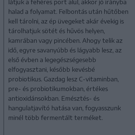
látjuk a fehéres port alul, akkor jó irányba
halad a folyamat. Felbontás után hűtőben
kell tárolni, az ép üvegeket akár évekig is
tárolhatjuk sötét és hűvös helyen,
kamrában vagy pincében. Ahogy telik az
idő, egyre savanyúbb és lágyabb lesz, az
első évben a legegészségesebb
elfogyasztani, később kevésbé
probiotikus. Gazdag lesz C-vitaminban,
pre- és probiotikumokban, értékes
antioxidánsokban. Emésztés- és
hangulatjavító hatása van, fogyasszunk
minél több fermentált terméket.