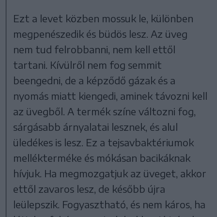
Ezt a levet közben mossuk le, különben
megpenészedik és büdös lesz. Az üveg
nem tud felrobbanni, nem kell ettől
tartani. Kívülről nem fog semmit
beengedni, de a képződő gázak és a
nyomás miatt kiengedi, aminek távozni kell
az üvegből. A termék színe változni fog,
sárgásabb árnyalatai lesznek, és alul
üledékes is lesz. Ez a tejsavbaktériumok
mellékterméke és mókásan bacikáknak
hívjuk. Ha megmozgatjuk az üveget, akkor
ettől zavaros lesz, de később újra
leülepszik. Fogyasztható, és nem káros, ha