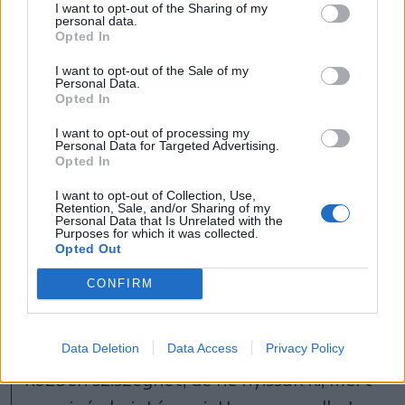
egy marékkal, nyomkodjuk
I want to opt-out of the Sharing of my
personal data.
Opted In
ki belőle a levet, és így
I want to opt-out of the Sale of my
kerüljön az üvegbe.
Personal Data.
Opted In
I want to opt-out of processing my
Personal Data for Targeted Advertising.
Opted In
Az üvegeket háromnegyedig töltsük így
I want to opt-out of Collection, Use,
szorosan benyomkodva, majd a saját sós
Retention, Sale, and/or Sharing of my
Personal Data that Is Unrelated with the
levével töltsük fel nyakig, hagyjunk egy
Purposes for which it was collected.
Opted Out
picike rést, ne legyen teljesen tele. Jól
CONFIRM
záródó kupakkal szorosan zárjuk le,
tegyünk alá egy tányért vagy tálcát, és
konyhapulton érleljük 2-3 hétig. Erjedés
Data Deletion
Data Access
Privacy Policy
közben sziszeghet, de ne nyissuk ki, mert