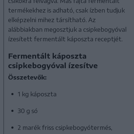
csíkokra felvágva. Más fajta fermentált
termékekhez is adható, csak ízben tudjuk
elképzelni mihez társítható. Az
alábbiakban megosztjuk a csipkebogyóval
ízesített fermentált káposzta receptjét.
Fermentált káposzta
csipkebogyóval ízesítve
Összetevők:
1 kg káposzta
30 g só
2 marék friss csipkebogyótermés,