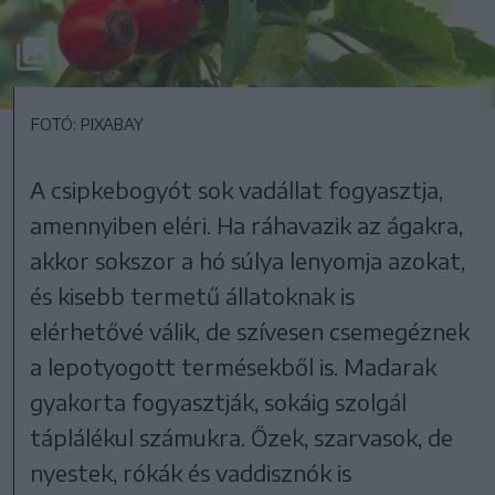
FOTÓ: PIXABAY
A csipkebogyót sok vadállat fogyasztja,
amennyiben eléri. Ha ráhavazik az ágakra,
akkor sokszor a hó súlya lenyomja azokat,
és kisebb termetű állatoknak is
elérhetővé válik, de szívesen csemegéznek
a lepotyogott termésekből is. Madarak
gyakorta fogyasztják, sokáig szolgál
táplálékul számukra. Őzek, szarvasok, de
nyestek, rókák és vaddisznók is