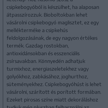
csipkebogyóból is készülhet, ha alaposan
átpasszírozzuk. Bioboltokban lehet
vásárolni csipkebogyó maglisztet, ez egy
mellékterméke a csipkehús
feldolgozásának, de egy nagyon értékes
termék. Gazdag rostokban,
antioxidánsokban és esszenciális
zsírsavakban. Könnyedén adhatjuk
turmixhoz, energiaszeletekhez vagy
golyókhoz, zabkásához, joghurthoz,
süteményekhez. Csipkebogyóhúst is lehet
vásárolni, szárított és porított formában.
Ezeket pirosas színe miatt dekoráláshoz
tudjuk még pluszban felhasználni az