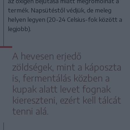
az oxigén bejutása miatt megromolhat a
termék. Napsütéstől védjük, de meleg
helyen legyen (20-24 Celsius-fok között a
legjobb).
A hevesen erjedő
zöldségek, mint a káposzta
is, fermentálás közben a
kupak alatt levet fognak
kiereszteni, ezért kell tálcát
tenni alá.