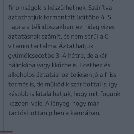
finomságok is készülhetnek. Szárítva
áztathatjuk fermentált üdítőbe 4-5
napra a téli időszakban, ez hideg vizes
áztatásnak számít, és nem sérül a C-
vitamin tartalma. Áztathatjuk
gyümölcsecetbe 3-4 hétre, de akár
pálinkába vagy likőrbe is. Ecethez és
alkoholos áztatáshoz teljesen jó a friss
termés is, de működik szárítottal is, így
később is kitalálhatjuk, hogy mit fogunk
kezdeni vele. A lényeg, hogy már
tartósítottan pihen a kamrában.