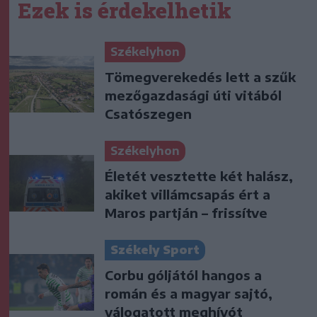
Ezek is érdekelhetik
Székelyhon
Tömegverekedés lett a szűk
mezőgazdasági úti vitából
Csatószegen
Székelyhon
Életét vesztette két halász,
akiket villámcsapás ért a
Maros partján – frissítve
Székely Sport
Corbu góljától hangos a
román és a magyar sajtó,
válogatott meghívót