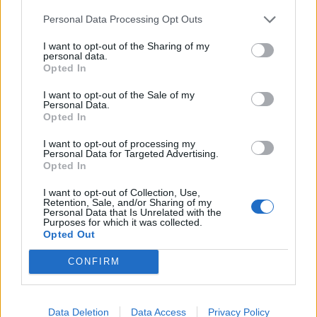
Personal Data Processing Opt Outs
I want to opt-out of the Sharing of my
personal data.
2026. június 21., vasárnap
Opted In
Ismét felmerül a kérdés, hogy
I want to opt-out of the Sale of my
megfelelő ellátásban részesültek-e
Personal Data.
Opted In
a kiskorúak
I want to opt-out of processing my
Personal Data for Targeted Advertising.
Opted In
I want to opt-out of Collection, Use,
Retention, Sale, and/or Sharing of my
Personal Data that Is Unrelated with the
Purposes for which it was collected.
Opted Out
CONFIRM
Data Deletion
Data Access
Privacy Policy