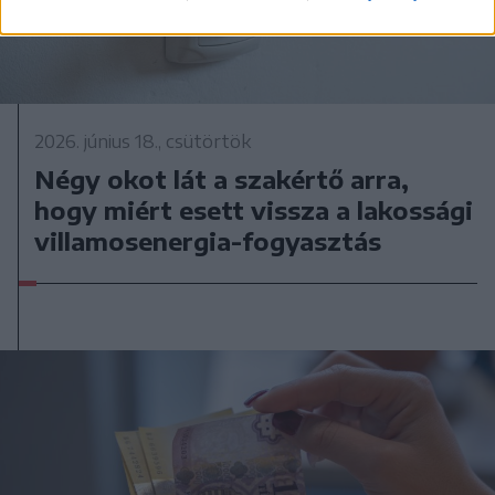
2026. június 18., csütörtök
Négy okot lát a szakértő arra,
hogy miért esett vissza a lakossági
villamosenergia-fogyasztás