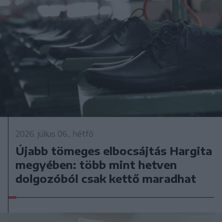
2026. július 06., hétfő
Újabb tömeges elbocsájtás Hargita
megyében: több mint hetven
dolgozóból csak kettő maradhat