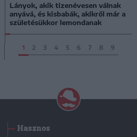
Lányok, akik tizenévesen válnak
anyává, és kisbabák, akikről már a
születésükkor lemondanak
1
2
3
4
5
6
7
8
9
Hasznos