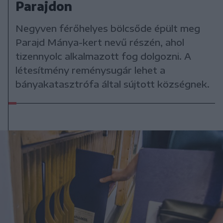
Parajdon
Negyven férőhelyes bölcsőde épült meg
Parajd Mánya-kert nevű részén, ahol
tizennyolc alkalmazott fog dolgozni. A
létesítmény reménysugár lehet a
bányakatasztrófa által sújtott községnek.