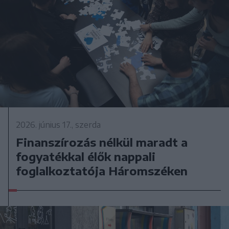
2026. június 17., szerda
Finanszírozás nélkül maradt a
fogyatékkal élők nappali
foglalkoztatója Háromszéken