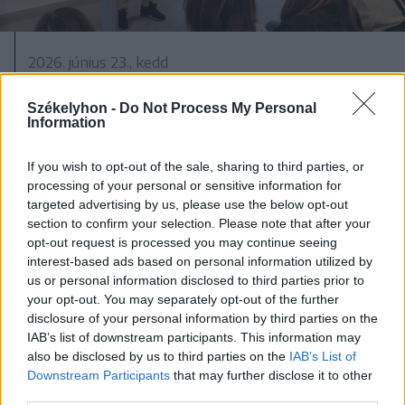
2026. június 23., kedd
A digitális világ veszélyeiről tart
Székelyhon -
Do Not Process My Personal
előadást Csíkszeredában Pöltl Ákos
Information
If you wish to opt-out of the sale, sharing to third parties, or
processing of your personal or sensitive information for
targeted advertising by us, please use the below opt-out
section to confirm your selection. Please note that after your
opt-out request is processed you may continue seeing
interest-based ads based on personal information utilized by
us or personal information disclosed to third parties prior to
your opt-out. You may separately opt-out of the further
disclosure of your personal information by third parties on the
IAB’s list of downstream participants. This information may
also be disclosed by us to third parties on the
IAB’s List of
Downstream Participants
that may further disclose it to other
third parties.