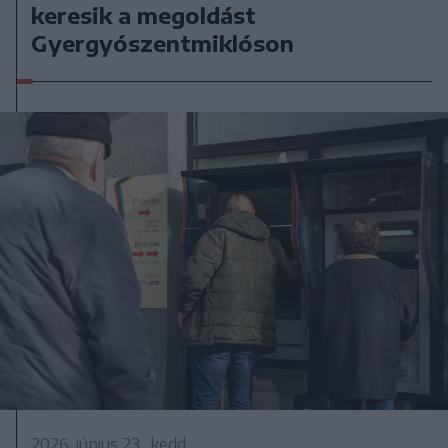
keresik a megoldást
Gyergyószentmiklóson
2026. június 23., kedd