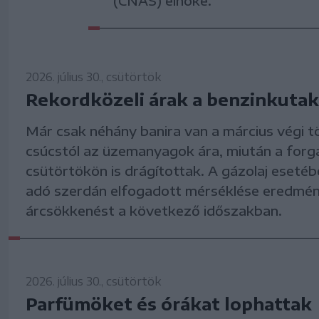
(CNAS) elnöke.
2026. július 30., csütörtök
Rekordközeli árak a benzinkuta
Már csak néhány banira van a március végi t
csúcstól az üzemanyagok ára, miután a for
csütörtökön is drágítottak. A gázolaj esetéb
adó szerdán elfogadott mérséklése eredmé
árcsökkenést a következő időszakban.
2026. július 30., csütörtök
Parfümöket és órákat lophattak