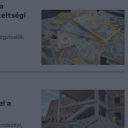
a
eltségi
égviselők
l a
endezési,