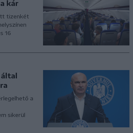
a kár
tt tizenkét
helyszínen
s 16
által
ra
érlegelhető a
m sikerül