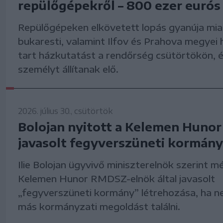
repülőgépekről – 800 ezer eurós 
Repülőgépeken elkövetett lopás gyanúja mia
bukaresti, valamint Ilfov és Prahova megyei 
tart házkutatást a rendőrség csütörtökön, é
személyt állítanak elő.
2026. július 30., csütörtök
Bolojan nyitott a Kelemen Hunor 
javasolt fegyverszüneti kormány
Ilie Bolojan ügyvivő miniszterelnök szerint m
Kelemen Hunor RMDSZ-elnök által javasolt
„fegyverszüneti kormány” létrehozása, ha ne
más kormányzati megoldást találni.