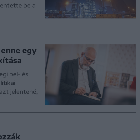
lentette be a
lenne egy
kítása
gi bel- és
itikai
zt jelentené,
ozzák