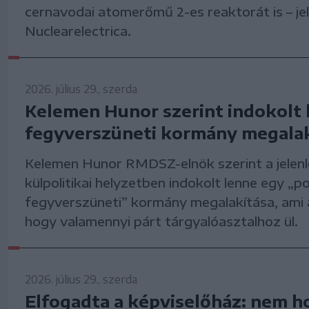
cernavodai atomerőmű 2-es reaktorát is – je
Nuclearelectrica.
2026. július 29., szerda
Kelemen Hunor szerint indokolt 
fegyverszüneti kormány megala
Kelemen Hunor RMDSZ-elnök szerint a jelenle
külpolitikai helyzetben indokolt lenne egy „pol
fegyverszüneti” kormány megalakítása, ami a
hogy valamennyi párt tárgyalóasztalhoz ül.
2026. július 29., szerda
Elfogadta a képviselőház: nem h