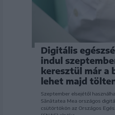
Digitális egészs
indul szeptembe
keresztül már a b
lehet majd tölte
Szeptember elsejétől használha
Sănătatea Mea országos digitál
csütörtökön az Országos Egész