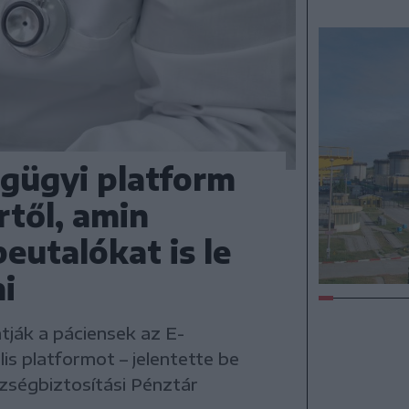
égügyi platform
rtől, amin
eutalókat is le
ni
tják a páciensek az E-
is platformot – jelentette be
ségbiztosítási Pénztár