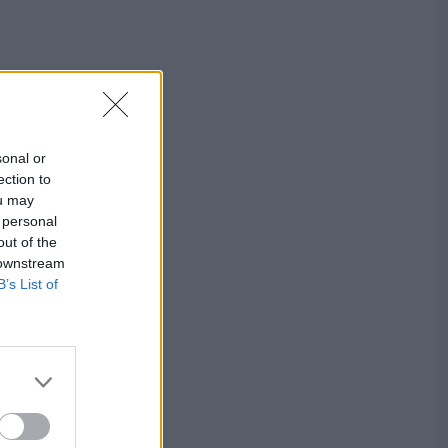
sonal or
ection to
ou may
 personal
out of the
 downstream
B’s List of