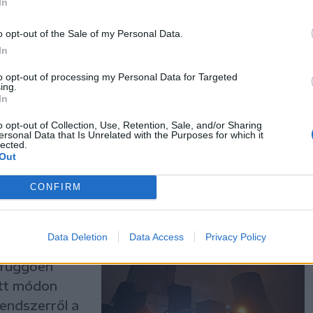
In
o opt-out of the Sale of my Personal Data.
egérzi
In
az országnak
to opt-out of processing my Personal Data for Targeted
energia-
ing.
In
it, és
o opt-out of Collection, Use, Retention, Sale, and/or Sharing
ersonal Data that Is Unrelated with the Purposes for which it
lected.
Out
CONFIRM
 le a
Data Deletion
Data Access
Privacy Policy
 függően
ött módon
rendszerről a