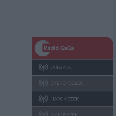
Rádió GaGa
CSÍKSZÉK
GYERGYÓSZÉK
HÁROMSZÉK
MAROSSZÉK