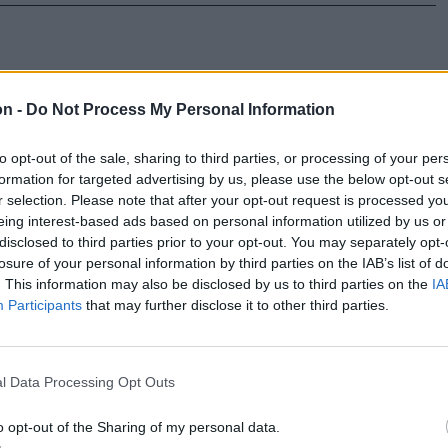
ájk az
on -
Do Not Process My Personal Information
to opt-out of the sale, sharing to third parties, or processing of your per
tette, hogy
formation for targeted advertising by us, please use the below opt-out s
ti bértörvény
r selection. Please note that after your opt-out request is processed y
eing interest-based ads based on personal information utilized by us or
ben
disclosed to third parties prior to your opt-out. You may separately opt-
antott
losure of your personal information by third parties on the IAB’s list of
. This information may also be disclosed by us to third parties on the
IA
Participants
that may further disclose it to other third parties.
l Data Processing Opt Outs
 esti
o opt-out of the Sharing of my personal data.