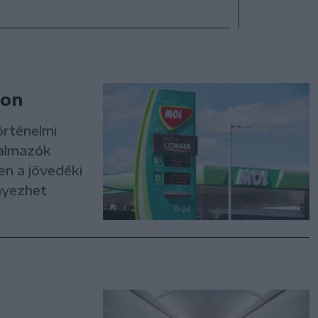
kon
örténelmi
galmazók
en a jövedéki
nyezhet