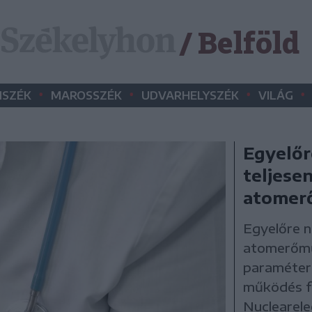
/ Belföld
•
•
•
•
SZÉK
MAROSSZÉK
UDVARHELYSZÉK
VILÁG
Egyelőr
teljese
atomer
Egyelőre ne
atomerőmű
paramétere
működés fo
Nuclearele