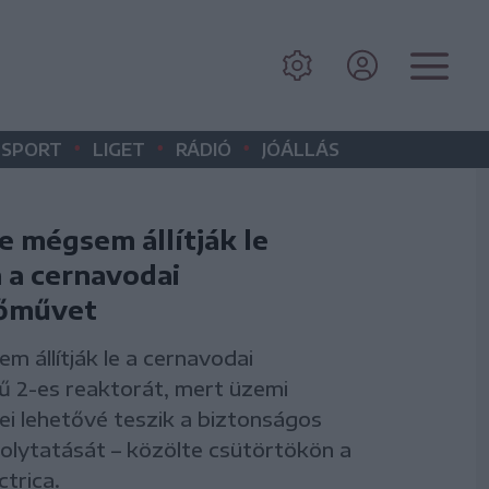
•
•
•
SPORT
LIGET
RÁDIÓ
JÓÁLLÁS
e mégsem állítják le
n a cernavodai
őművet
m állítják le a cernavodai
 2-es reaktorát, mert üzemi
i lehetővé teszik a biztonságos
lytatását – közölte csütörtökön a
ctrica.