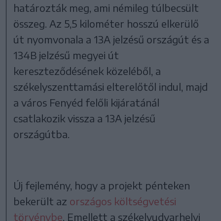
határozták meg, ami némileg túlbecsült
összeg. Az 5,5 kilométer hosszú elkerülő
út nyomvonala a 13A jelzésű országút és a
134B jelzésű megyei út
kereszteződésének közeléből, a
székelyszenttamási elterelőtől indul, majd
a város Fenyéd felőli kijáratánál
csatlakozik vissza a 13A jelzésű
országútba.
Új fejlemény, hogy a projekt pénteken
bekerült az
országos költségvetési
törvénybe
. Emellett a székelyudvarhelyi