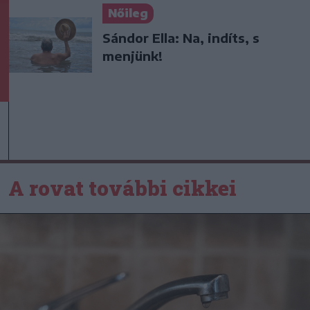
Nőileg
Sándor Ella: Na, indíts, s
menjünk!
A rovat további cikkei