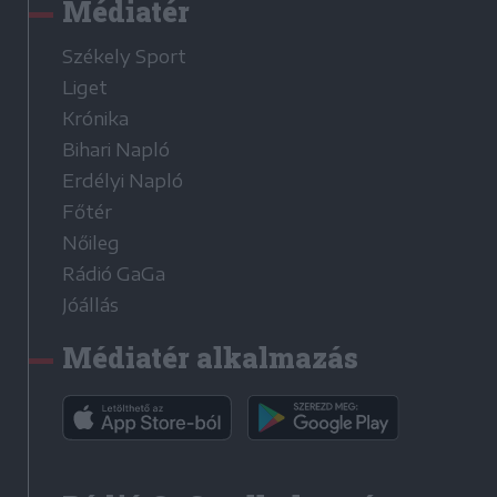
Médiatér
Székely Sport
Liget
Krónika
Bihari Napló
Erdélyi Napló
Főtér
Nőileg
Rádió GaGa
Jóállás
Médiatér alkalmazás