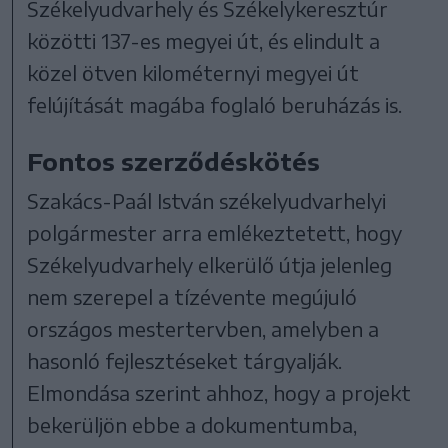
Székelyudvarhely és Székelykeresztúr
közötti 137-es megyei út, és elindult a
közel ötven kilométernyi megyei út
felújítását magába foglaló beruházás is.
Fontos szerződéskötés
Szakács-Paál István székelyudvarhelyi
polgármester arra emlékeztetett, hogy
Székelyudvarhely elkerülő útja jelenleg
nem szerepel a tízévente megújuló
országos mestertervben, amelyben a
hasonló fejlesztéseket tárgyalják.
Elmondása szerint ahhoz, hogy a projekt
bekerüljön ebbe a dokumentumba,