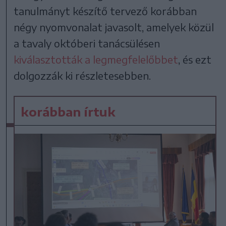
tanulmányt készítő tervező korábban
négy nyomvonalat javasolt, amelyek közül
a tavaly októberi tanácsülésen
kiválasztották a legmegfelelőbbet
, és ezt
dolgozzák ki részletesebben.
korábban írtuk