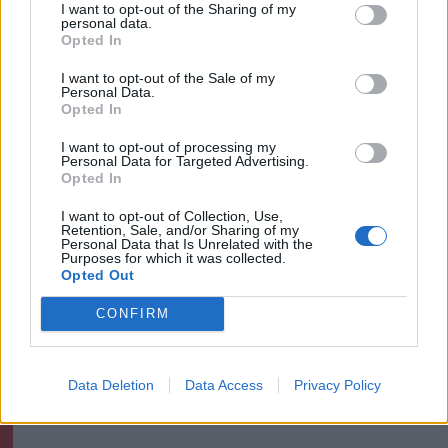
I want to opt-out of the Sharing of my
personal data.
Opted In
Székely Sport
I want to opt-out of the Sale of my
Látványos meccs nyitotta a
Personal Data.
Szuperliga negyedik
Opted In
fordulóját (videóval)
I want to opt-out of processing my
Personal Data for Targeted Advertising.
Opted In
Krónika
I want to opt-out of Collection, Use,
Meddig használható még a
Retention, Sale, and/or Sharing of my
Personal Data that Is Unrelated with the
régi személyi?
Purposes for which it was collected.
Opted Out
CONFIRM
Székely Sport
Kulcsjátékosok nélkül készül a
Data Deletion
Data Access
Privacy Policy
Farul az FK Csíkszereda ellen