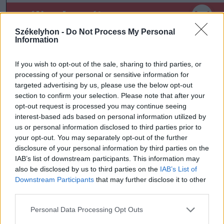
szóljon hozzá!
Székelyhon -
Do Not Process My Personal
Information
Ezek is érdekelhetik
If you wish to opt-out of the sale, sharing to third parties, or
processing of your personal or sensitive information for
targeted advertising by us, please use the below opt-out
section to confirm your selection. Please note that after your
Székelyhon
opt-out request is processed you may continue seeing
Húsdarálógépbe szorult egy
interest-based ads based on personal information utilized by
kétéves gyerek keze, a
us or personal information disclosed to third parties prior to
your opt-out. You may separately opt-out of the further
tűzoltókra is szükség volt a
disclosure of your personal information by third parties on the
műtőben
IAB’s list of downstream participants. This information may
also be disclosed by us to third parties on the
IAB’s List of
Székelyhon
Downstream Participants
that may further disclose it to other
third parties.
Tizenegy település maradhat
víz nélkül Udvarhelyszéken
Personal Data Processing Opt Outs