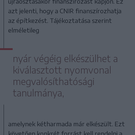
újraosztásakor finanszírozást kapjon. Ez
azt jelenti, hogy a CNIR finanszírozhatja
az építkezést. Tájékoztatása szerint
elméletileg
nyár végéig elkészülhet a
kiválasztott nyomvonal
megvalósíthatósági
tanulmánya,
amelynek kétharmada már elkészült. Ezt
követően konkrét forrást kell rendelni a