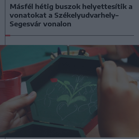
Másfél hétig buszok helyettesítik a
vonatokat a Székelyudvarhely–
Segesvár vonalon