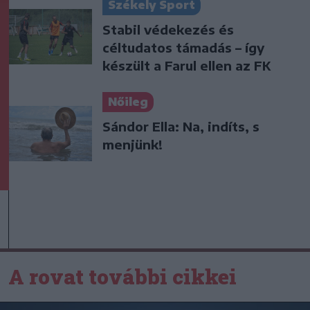
Székely Sport
Stabil védekezés és
céltudatos támadás – így
készült a Farul ellen az FK
Nőileg
Sándor Ella: Na, indíts, s
menjünk!
A rovat további cikkei