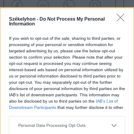
Székelyhon -
Do Not Process My Personal
Information
If you wish to opt-out of the sale, sharing to third parties, or
processing of your personal or sensitive information for
2 hozzászólás
targeted advertising by us, please use the below opt-out
section to confirm your selection. Please note that after your
opt-out request is processed you may continue seeing
interest-based ads based on personal information utilized by
Ezek is érdekelhetik
us or personal information disclosed to third parties prior to
your opt-out. You may separately opt-out of the further
disclosure of your personal information by third parties on the
IAB’s list of downstream participants. This information may
Székelyhon
also be disclosed by us to third parties on the
IAB’s List of
„Óriási csattanás volt” – így
Downstream Participants
that may further disclose it to other
third parties.
emlékszik vissza a kedd esti
balesetre a csíkszeredai
Personal Data Processing Opt Outs
családfő