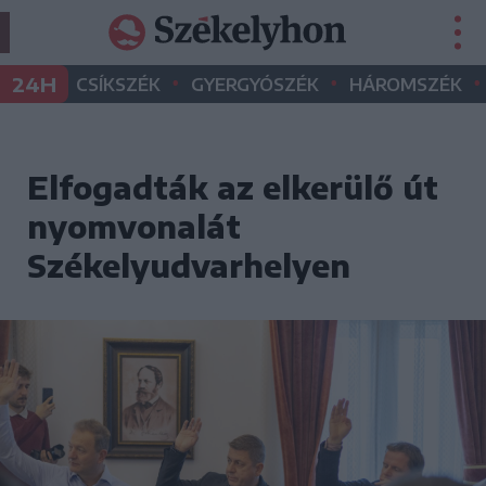
•
•
•
24H
CSÍKSZÉK
GYERGYÓSZÉK
HÁROMSZÉK
Elfogadták az elkerülő út
nyomvonalát
Székelyudvarhelyen