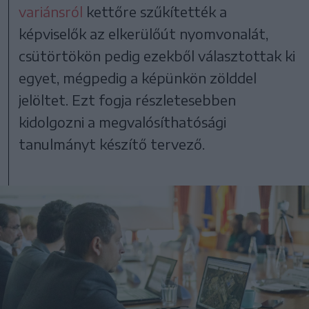
variánsról
kettőre szűkítették a
képviselők az elkerülőút nyomvonalát,
csütörtökön pedig ezekből választottak ki
egyet, mégpedig a képünkön zölddel
jelöltet. Ezt fogja részletesebben
kidolgozni a megvalósíthatósági
tanulmányt készítő tervező.