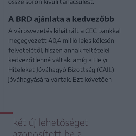
össze soron kívüli tanácsülést.
A BRD ajánlata a kedvezőbb
A városvezetés kihátrált a CEC bankkal
megegyezett 40,4 millió lejes kölcsön
felvételétől, hiszen annak feltételei
kedvezőtlenné váltak, amíg a Helyi
Hiteleket Jóváhagyó Bizottság (CAIL)
jóváhagyására vártak. Ezt követően
két új lehetőséget
azonosított be a