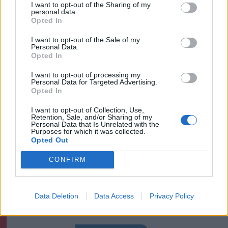
I want to opt-out of the Sharing of my
personal data.
Székelyhon
Opted In
Hetek óta először csökkent
I want to opt-out of the Sale of my
Personal Data.
az üzemanyagok ára
Opted In
I want to opt-out of processing my
Personal Data for Targeted Advertising.
Székely Sport
Opted In
Súlyos veszteség, kilenc
I want to opt-out of Collection, Use,
Retention, Sale, and/or Sharing of my
hónapra eltiltották a Sepsi
Personal Data that Is Unrelated with the
Purposes for which it was collected.
OSK csapatkapitányát
Opted Out
Krónika
CONFIRM
Meddig használható még a
régi személyi?
Data Deletion
Data Access
Privacy Policy