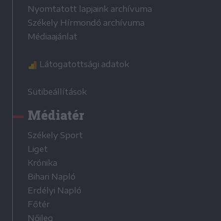
Nyomtatott lapjaink archívuma
Székely Hírmondó archívuma
Médiaajánlat
Látogatottsági adatok
Sütibeállítások
Médiatér
Székely Sport
Liget
Krónika
Bihari Napló
Erdélyi Napló
Főtér
Nőileg