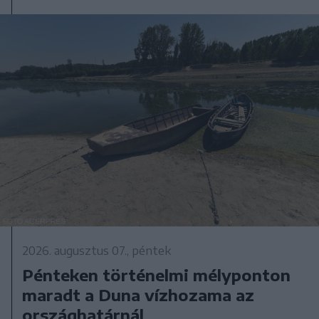
2026. augusztus 07., péntek
Pénteken történelmi mélyponton
maradt a Duna vízhozama az
országhatárnál